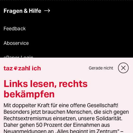
Fragen & Hilfe
Feedback
Aboservice
ePaper Login
taz
zahl ich
Gerade nicht

Downloads für Abonnierende
Links lesen, rechts
bekämpfen
© 2026 taz Verlags und Vertriebs GmbH
Alle Rechte vorbehalten. Bei rechtlichen Fragen oder für Genehmigungen
Mit doppelter Kraft für eine offene Gesellschaft!
wenden Sie sich bitte an
lizenzen@taz.de
Besonders jetzt brauchen Menschen, die sich gegen
Rechtsextremismus einsetzen, unsere Solidarität.
Daher gehen 50 Prozent der Einnahmen aus
Feedback
Redaktionsstatut
Kommune-Richtlinien
KI-
Neuanmeldungen an „Alles beginnt im Zentrum“ –