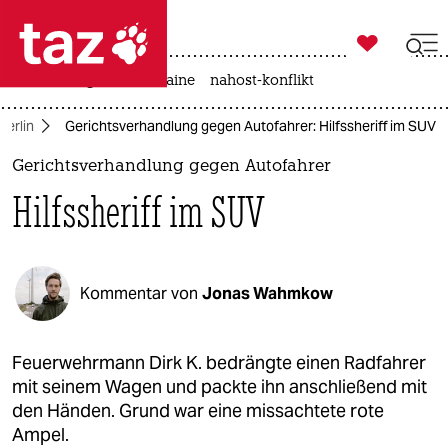

taz zahl ich
hitze
krieg in der ukraine
nahost-konflikt

taz zahl ich
Berlin
Gerichtsverhandlung gegen Autofahrer: Hilfssheriff im SUV
taz zahl ich
Gerichtsverhandlung gegen Autofahrer
themen
Hilfssheriff im SUV
politik
öko
Kommentar von
Jonas Wahmkow
gesellschaft
kultur
Feuerwehrmann Dirk K. bedrängte einen Radfahrer
mit seinem Wagen und packte ihn anschließend mit
sport
den Händen. Grund war eine missachtete rote
Ampel.