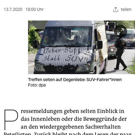
berlin
13.7.2020
18:00 Uhr
teilen
nord
wahrheit
verlag
verlag
veranstaltungen
shop
Treffen selten auf Gegenliebe: SUV-Fahrer*innen
Foto: dpa
fragen & hilfe
unterstützen
P
ressemeldungen geben selten Einblick in
abo
das Innenleben oder die Beweggründe der
genossenschaft
an den wiedergegebenen Sachverhalten
Beteiligten. Zurück bleibt nach dem Lesen der paar