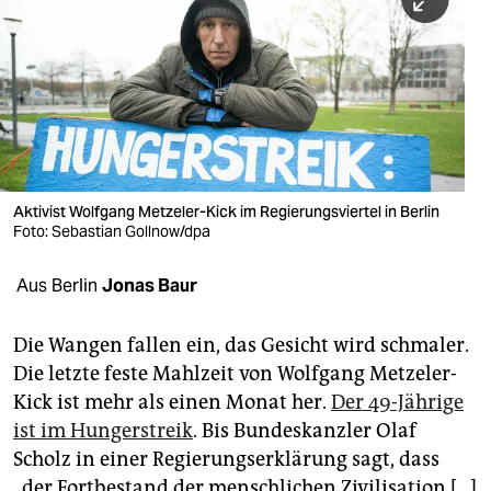
berlin
nord
wahrheit
verlag
verlag
Aktivist Wolfgang Metzeler-Kick im Regierungsviertel in Berlin
Foto: Sebastian Gollnow/dpa
veranstaltungen
shop
Aus Berlin
Jonas Baur
fragen & hilfe
Die Wangen fallen ein, das Gesicht wird schmaler.
unterstützen
Die letzte feste Mahlzeit von Wolfgang Metzeler-
Kick ist mehr als einen Monat her.
Der 49-Jährige
abo
ist im Hungerstreik
. Bis Bundeskanzler Olaf
genossenschaft
Scholz in einer Regierungserklärung sagt, dass
„der Fortbestand der menschlichen Zivilisation […]