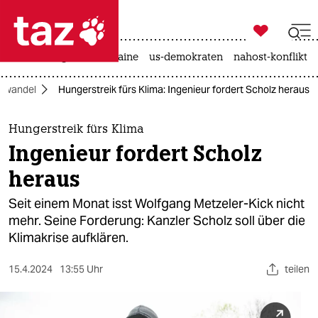

taz zahl ich
hitze
krieg in der ukraine
us-demokraten
nahost-konflikt

taz zahl ich
mawandel
Hungerstreik fürs Klima: Ingenieur fordert Scholz heraus
taz zahl ich
themen
Hungerstreik fürs Klima
Ingenieur fordert Scholz
politik
heraus
öko
Seit einem Monat isst Wolfgang Metzeler-Kick nicht
mehr. Seine Forderung: Kanzler Scholz soll über die
gesellschaft
Klimakrise aufklären.
kultur
15.4.2024
13:55 Uhr
teilen
sport