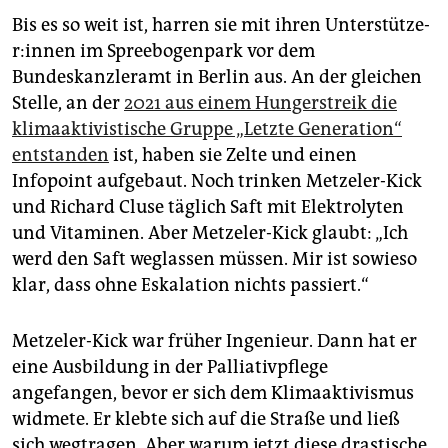
Bis es so weit ist, harren sie mit ihren Un­ter­stüt­ze­
r:in­nen im Spreebogenpark vor dem
Bundeskanzleramt in Berlin aus. An der gleichen
Stelle, an der
2021 aus einem Hungerstreik die
klimaaktivistische Gruppe „Letzte Generation“
entstanden
ist, haben sie Zelte und einen
Infopoint aufgebaut. Noch trinken Metzeler-Kick
und Richard Cluse täglich Saft mit Elektrolyten
und Vitaminen. Aber Metzeler-Kick glaubt: „Ich
werd den Saft weglassen müssen. Mir ist sowieso
klar, dass ohne Eskalation nichts passiert.“
Metzeler-Kick war früher Ingenieur. Dann hat er
eine Ausbildung in der Palliativpflege
angefangen, bevor er sich dem Klimaaktivismus
widmete. Er klebte sich auf die Straße und ließ
sich wegtragen. Aber warum jetzt diese drastische