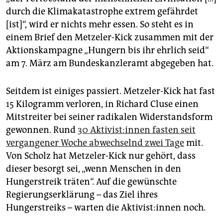
epaper login
durch die Klimakatastrophe extrem gefährdet
[ist]“, wird er nichts mehr essen. So steht es in
einem Brief den Metzeler-Kick zusammen mit der
Aktionskampagne „Hungern bis ihr ehrlich seid“
am 7. März am Bundeskanzleramt abgegeben hat.
Seitdem ist einiges passiert. Metzeler-Kick hat fast
15 Kilogramm verloren, in Richard Cluse einen
Mitstreiter bei seiner radikalen Widerstandsform
gewonnen. Rund
30 Ak­ti­vis­t:in­nen fasten seit
vergangener Woche abwechselnd zwei Tage
mit.
Von Scholz hat Metzeler-Kick nur gehört, dass
dieser besorgt sei, „wenn Menschen in den
Hungerstreik träten“. Auf die gewünschte
Regierungserklärung – das Ziel ihres
Hungerstreiks – warten die Ak­ti­vis­t:in­nen noch.