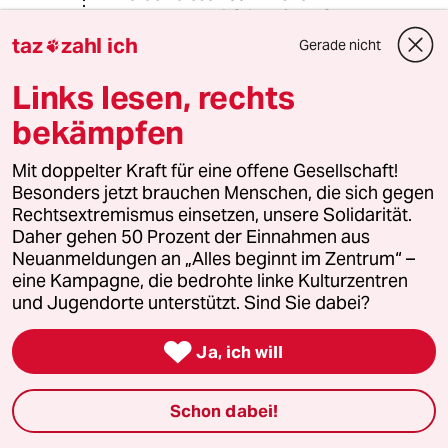
Menschen tun? Still auf das Sterben
warten? Oder sich um die
taz
zahl ich
Gerade nicht

verbleibenden Ressourcen streiten?
Viele von diesen Menschen werden
Links lesen, rechts
vor lebensfeindlichen Bedingungen
bekämpfen
und Bürgerkrieg fliehen. Zum Beispiel
in den kühlen Norden, also dahin, wo
die todbringenden Emissionen
Mit doppelter Kraft für eine offene Gesellschaft!
entstanden sind – nach Europa. Beim
Besonders jetzt brauchen Menschen, die sich gegen
Gedanken a die hier vorhandene
Rechtsextremismus einsetzen, unsere Solidarität.
Zivilisation möchte ich zu bedenken
Daher gehen 50 Prozent der Einnahmen aus
geben welche Spannungen vor
Neuanmeldungen an „Alles beginnt im Zentrum“ –
wenigen Jahren die Fluchtbewegung
eine Kampagne, die bedrohte linke Kulturzentren
von “nur” 5 Millionen syrischen
und Jugendorte unterstützt. Sind Sie dabei?
Flüchtlingen geführt hat:

Rechtsextreme Parteien sind erstarkt
Ja, ich will
und europaweit wurden Gesetze
verabschiedet, die ich nicht mit so
Schon dabei!
genannten “westlichen Werten” und
Menschenrechten in Einklang bringen