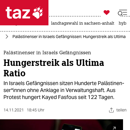

taz zahl ich
niedrigwasser
rente
landtagswahl in sachsen-anhalt
hybri

taz zahl ich
kt
Palästinenser in Israels Gefängnissen: Hungerstreik als Ultima R
taz zahl ich
themen
Palästinenser in Israels Gefängnissen
Hungerstreik als Ultima
politik
Ratio
öko
In Israels Gefängnissen sitzen Hunderte Pa­läs­ti­nen­
se­r*in­nen ohne Anklage in Verwaltungshaft. Aus
gesellschaft
Protest hungert Kayed Fasfous seit 122 Tagen.
kultur
14.11.2021
18:45 Uhr
teilen
sport