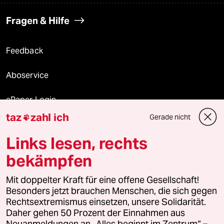
Fragen & Hilfe
Feedback
Aboservice
ePaper Login
taz
zahl ich
Gerade nicht

Downloads für Abonnierende
Links lesen, rechts
bekämpfen
© 2026 taz Verlags und Vertriebs GmbH
Mit doppelter Kraft für eine offene Gesellschaft!
Alle Rechte vorbehalten. Bei rechtlichen Fragen oder für Genehmigungen
wenden Sie sich bitte an
lizenzen@taz.de
Besonders jetzt brauchen Menschen, die sich gegen
Rechtsextremismus einsetzen, unsere Solidarität.
Daher gehen 50 Prozent der Einnahmen aus
Feedback
Redaktionsstatut
Kommune-Richtlinien
KI-