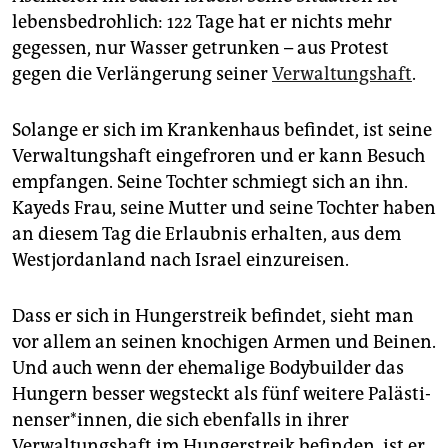
epaper login
lebensbedrohlich: 122 Tage hat er nichts mehr
gegessen, nur Wasser getrunken – aus Protest
gegen die Verlängerung seiner
Verwaltungshaft
.
Solange er sich im Krankenhaus befindet, ist seine
Verwaltungshaft eingefroren und er kann Besuch
empfangen. Seine Tochter schmiegt sich an ihn.
Kayeds Frau, seine Mutter und seine Tochter haben
an diesem Tag die Erlaubnis erhalten, aus dem
Westjordanland nach Israel einzureisen.
Dass er sich in Hungerstreik befindet, sieht man
vor allem an seinen knochigen Armen und Beinen.
Und auch wenn der ehemalige Bodybuilder das
Hungern besser wegsteckt als fünf weitere Pa­läs­ti­
nen­ser*innen, die sich ebenfalls in ihrer
Verwaltungshaft im Hungerstreik befinden, ist er