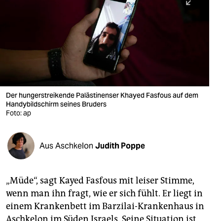
berlin
nord
wahrheit
verlag
verlag
Der hungerstreikende Palästinenser Khayed Fasfous auf dem
Handybildschirm seines Bruders
veranstaltungen
Foto: ap
shop
fragen & hilfe
Aus Aschkelon
Judith Poppe
unterstützen
„Müde“, sagt Kayed Fasfous mit leiser Stimme,
abo
wenn man ihn fragt, wie er sich fühlt. Er liegt in
genossenschaft
einem Krankenbett im Barzilai-Krankenhaus in
Aschkelon im Süden Israels. Seine Situation ist