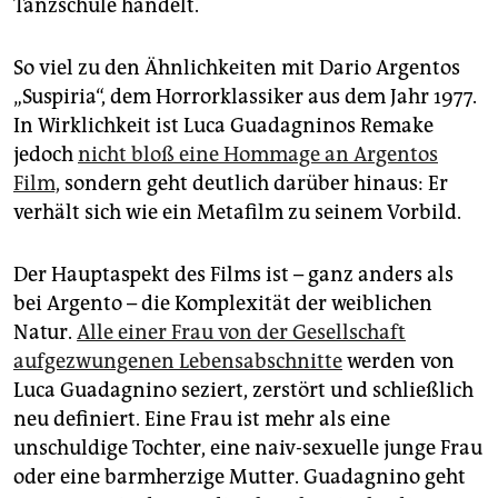
epaper login
Tanzschule handelt.
So viel zu den Ähnlichkeiten mit Dario Argentos
„Suspiria“, dem Horrorklassiker aus dem Jahr 1977.
In Wirklichkeit ist Luca Guadagninos Remake
jedoch
nicht bloß eine Hommage an Argentos
Film,
sondern geht deutlich darüber hinaus: Er
verhält sich wie ein Metafilm zu seinem Vorbild.
Der Hauptaspekt des Films ist – ganz anders als
bei Argento – die Komplexität der weiblichen
Natur.
Alle einer Frau von der Gesellschaft
aufgezwungenen Lebensabschnitte
werden von
Luca Guadagnino seziert, zerstört und schließlich
neu definiert. Eine Frau ist mehr als eine
unschuldige Tochter, eine naiv-sexuelle junge Frau
oder eine barmherzige Mutter. Gua­dagnino geht