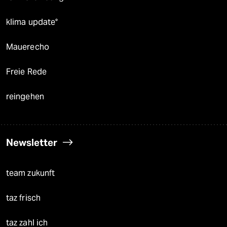
klima update°
Mauerecho
Freie Rede
reingehen
Newsletter
team zukunft
taz frisch
taz zahl ich