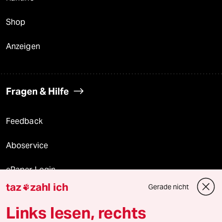
Shop
Anzeigen
Fragen & Hilfe
Feedback
Aboservice
ePaper Login
taz
zahl ich
Gerade nicht

Downloads für Abonnierende
Links lesen, rechts