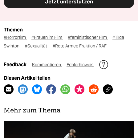
Jetzt unterstützen
Themen
#Horrorfilm
#Frauen im Film
#feministischer Film
#Tilda
Swinton
#Sexualität
#Rote Armee Fraktion / RAF
Feedback
Kommentieren
Fehlerhinweis
Diesen Artikel teilen
Mehr zum Thema