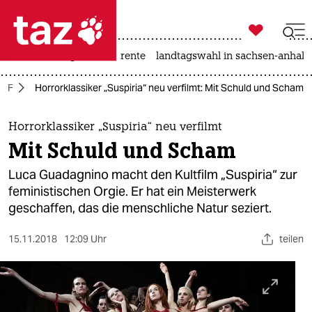

taz zahl ich
hitze
niedrigwasser
rente
landtagswahl in sachsen-anhalt

taz zahl ich
RAF
Horrorklassiker „Suspiria“ neu verfilmt: Mit Schuld und Scham
taz zahl ich
themen
Horrorklassiker „Suspiria“ neu verfilmt
Mit Schuld und Scham
politik
Luca Guadagnino macht den Kultfilm „Suspiria“ zur
öko
feministischen Orgie. Er hat ein Meisterwerk
geschaffen, das die menschliche Natur seziert.
gesellschaft
15.11.2018
12:09 Uhr
teilen
kultur
sport