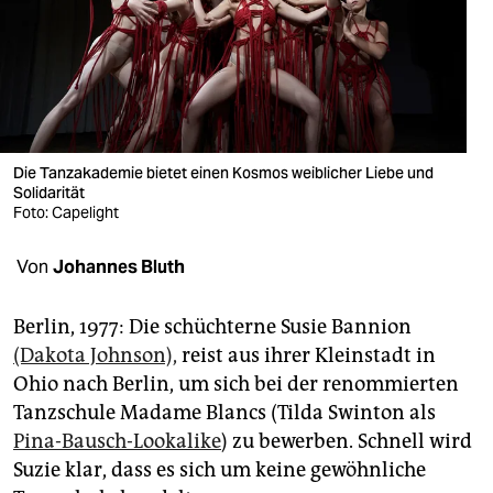
berlin
nord
wahrheit
verlag
Die Tanzakademie bietet einen Kosmos weiblicher Liebe und
verlag
Solidarität
Foto: Capelight
veranstaltungen
Von
Johannes Bluth
shop
fragen & hilfe
Berlin, 1977: Die schüchterne Susie Bannion
(Dakota Johnson),
reist aus ihrer Kleinstadt in
unterstützen
Ohio nach Berlin, um sich bei der renommierten
abo
Tanzschule Madame Blancs (Tilda Swinton als
Pina-Bausch-Lookalike
) zu bewerben. Schnell wird
genossenschaft
Suzie klar, dass es sich um keine gewöhnliche