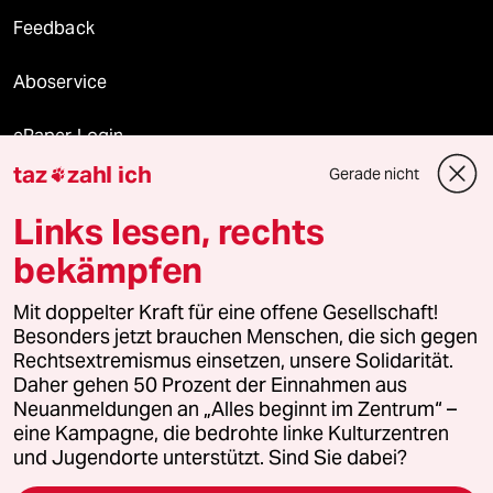
Feedback
Aboservice
ePaper Login
taz
zahl ich
Gerade nicht

Downloads für Abonnierende
Links lesen, rechts
bekämpfen
© 2026 taz Verlags und Vertriebs GmbH
Mit doppelter Kraft für eine offene Gesellschaft!
Alle Rechte vorbehalten. Bei rechtlichen Fragen oder für Genehmigungen
wenden Sie sich bitte an
lizenzen@taz.de
Besonders jetzt brauchen Menschen, die sich gegen
Rechtsextremismus einsetzen, unsere Solidarität.
Daher gehen 50 Prozent der Einnahmen aus
Feedback
Redaktionsstatut
Kommune-Richtlinien
KI-
Neuanmeldungen an „Alles beginnt im Zentrum“ –
eine Kampagne, die bedrohte linke Kulturzentren
Leitlinie
Informant
Datenschutz
Impressum
AGB
und Jugendorte unterstützt. Sind Sie dabei?