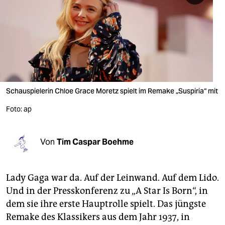
berlin
nord
wahrheit
verlag
verlag
Schauspielerin Chloe Grace Moretz spielt im Remake „Suspiria“ mit
veranstaltungen
Foto: ap
shop
Von
Tim Caspar Boehme
fragen & hilfe
unterstützen
Lady Gaga war da. Auf der Leinwand. Auf dem Lido.
abo
Und in der Presskonferenz zu „A Star Is Born“, in
dem sie ihre erste Hauptrolle spielt. Das jüngste
genossenschaft
Remake des Klassikers aus dem Jahr 1937, in