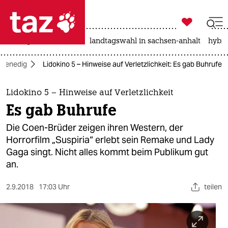

taz zahl ich
niedrigwasser
rente
landtagswahl in sachsen-anhalt
hybri

taz zahl ich
e Venedig
Lidokino 5 – Hinweise auf Verletzlichkeit: Es gab Buhrufe
taz zahl ich
themen
Lidokino 5 – Hinweise auf Verletzlichkeit
Es gab Buhrufe
politik
Die Coen-Brüder zeigen ihren Western, der
öko
Horrorfilm „Suspiria“ erlebt sein Remake und Lady
Gaga singt. Nicht alles kommt beim Publikum gut
gesellschaft
an.
kultur
2.9.2018
17:03 Uhr
teilen
sport