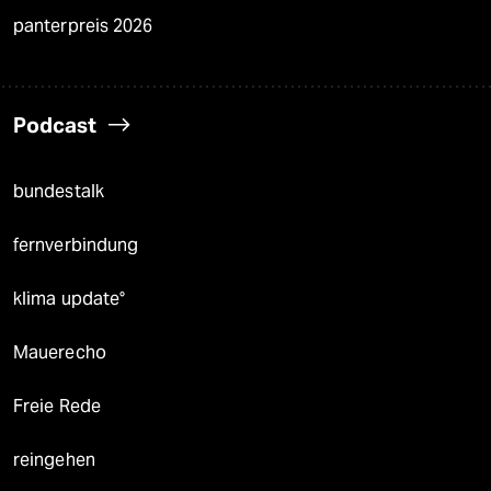
panterpreis 2026
Podcast
bundestalk
fernverbindung
klima update°
Mauerecho
Freie Rede
reingehen