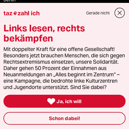
taz
zahl ich
Gerade nicht

Nord
Links lesen, rechts
Wahrheit
bekämpfen
Mit doppelter Kraft für eine offene Gesellschaft!
Themen
Besonders jetzt brauchen Menschen, die sich gegen
Rechtsextremismus einsetzen, unsere Solidarität.
Daher gehen 50 Prozent der Einnahmen aus
Hitze
Neuanmeldungen an „Alles beginnt im Zentrum“ –
eine Kampagne, die bedrohte linke Kulturzentren
Surfen
und Jugendorte unterstützt. Sind Sie dabei?

Landtagswahl in Sachsen-Anhalt
Ja, ich will
Gewalt gegen Frauen
Schon dabei!
Nahost-Konflikt