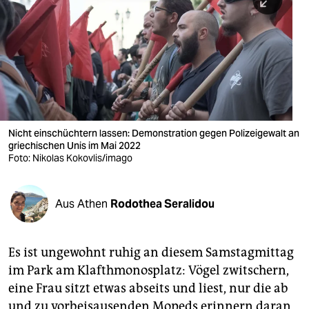
berlin
nord
wahrheit
verlag
verlag
Nicht einschüchtern lassen: Demonstration gegen Polizeigewalt an
griechischen Unis im Mai 2022
veranstaltungen
Foto: Nikolas Kokovlis/imago
shop
fragen & hilfe
Aus Athen
Rodothea Seralidou
unterstützen
Es ist ungewohnt ruhig an diesem Samstagmittag
abo
im Park am Klafthmonosplatz: Vögel zwitschern,
genossenschaft
eine Frau sitzt etwas abseits und liest, nur die ab
und zu vorbeisausenden Mopeds erinnern daran,