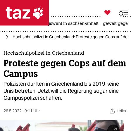

taz zahl ich
hitze
surfen
landtagswahl in sachsen-anhalt
gewalt gegen

taz zahl ich
ng
Hochschulpolizei in Griechenland: Proteste gegen Cops auf d
taz zahl ich
themen
Hochschulpolizei in Griechenland
Proteste gegen Cops auf dem
politik
Campus
öko
Polizisten durften in Griechenland bis 2019 keine
Unis betreten. Jetzt will die Regierung sogar eine
gesellschaft
Campuspolizei schaffen.
kultur
26.5.2022
9:11 Uhr
teilen
sport