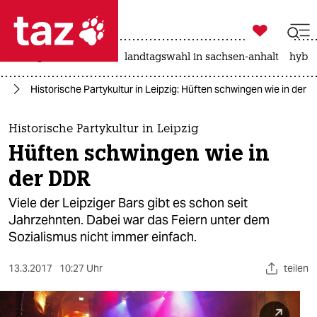

taz zahl ich
niedrigwasser
rente
landtagswahl in sachsen-anhalt
hybri

taz zahl ich
ig
Historische Partykultur in Leipzig: Hüften schwingen wie in der 
taz zahl ich
themen
Historische Partykultur in Leipzig
Hüften schwingen wie in
politik
der DDR
öko
Viele der Leipziger Bars gibt es schon seit
Jahrzehnten. Dabei war das Feiern unter dem
gesellschaft
Sozialismus nicht immer einfach.
kultur
13.3.2017
10:27 Uhr
teilen
sport