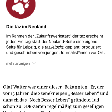
Die taz im Neuland
Im Rahmen der „Zukunftswerkstatt“ der taz erscheint
jeden Freitag statt der Neuland-Seite eine eigene
Seite für Leipzig, die
taz.leipzig
: geplant, produziert
und geschrieben von jungen Journalist*innen vor Ort.
mehr anzeigen
Sie haben Anregungen, Kritik oder Wünsche an die
Zukunftswerkstatt der taz? Schreiben Sie an:
neuland@taz.de
. Das Team der
taz.leipzig
erreichen
sie unter
leipzig@taz.de
Olaf Walter war einer dieser „Bekannten“. Er, der
vor 15 Jahren die Szenekneipen „Besser Leben“ und
danach das „Noch Besser Leben“ gründete, lud
schon zu DDR-Zeiten regelmäßig zum geselligen