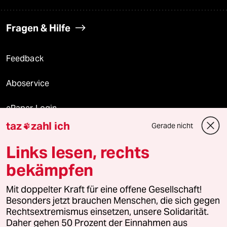
Fragen & Hilfe
Feedback
Aboservice
ePaper Login
taz
zahl ich
Gerade nicht

Downloads für Abonnierende
Links lesen, rechts
bekämpfen
© 2026 taz Verlags und Vertriebs GmbH
Mit doppelter Kraft für eine offene Gesellschaft!
Alle Rechte vorbehalten. Bei rechtlichen Fragen oder für Genehmigungen
wenden Sie sich bitte an
lizenzen@taz.de
Besonders jetzt brauchen Menschen, die sich gegen
Rechtsextremismus einsetzen, unsere Solidarität.
Daher gehen 50 Prozent der Einnahmen aus