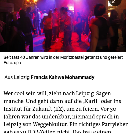
berlin
nord
wahrheit
verlag
verlag
Seit fast 40 Jahren wird in der Moritzbastei getanzt und gefeiert
Foto: dpa
veranstaltungen
shop
Aus Leipzig
Francis Kahwe Mohammady
fragen & hilfe
Wer cool sein will, zieht nach Leipzig. Sagen
unterstützen
manche. Und geht dann auf die „Karli“ oder ins
Institut für Zukunft (IfZ), um zu feiern. Vor 30
abo
Jahren war das undenkbar, niemand sprach in
genossenschaft
Leipzig von Weggehkultur. Ein richtiges Partyleben
gab es zu DDR-Zeiten nicht. Das hatte einen