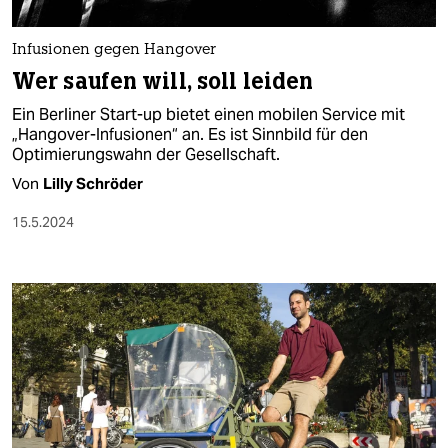
berlin
nord
Infusionen gegen Hangover
Wer saufen will, soll leiden
wahrheit
Ein Berliner Start-up bietet einen mobilen Service mit
verlag
„Hangover-Infusionen“ an. Es ist Sinnbild für den
Optimierungswahn der Gesellschaft.
verlag
Von
Lilly Schröder
veranstaltungen
15.5.2024
shop
fragen & hilfe
unterstützen
abo
genossenschaft