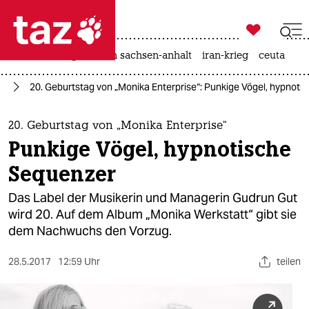

taz zahl ich
hitze
landtagswahl in sachsen-anhalt
iran-krieg
ceuta

taz zahl ich
ik
20. Geburtstag von „Monika Enterprise“: Punkige Vögel, hypnot
taz zahl ich
themen
20. Geburtstag von „Monika Enterprise“
Punkige Vögel, hypnotische
politik
Sequenzer
öko
Das Label der Musikerin und Managerin Gudrun Gut
wird 20. Auf dem Album „Monika Werkstatt“ gibt sie
gesellschaft
dem Nachwuchs den Vorzug.
kultur
28.5.2017
12:59 Uhr
teilen
sport