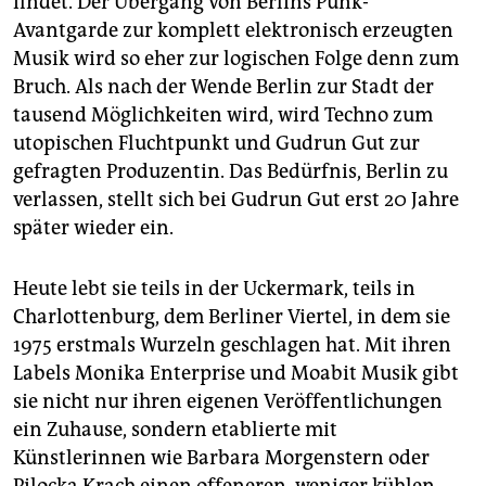
findet. Der Übergang von Berlins Punk-
Die Labels:
Seit 1990 ist Moabit Musik Plattform für
Avantgarde zur komplett elektronisch erzeugten
die Platten von Guts Bands Mania D und Malaria!.
Musik wird so eher zur logischen Folge denn zum
1997 kommt Monika Enterprise als Label für
Bruch. Als nach der Wende Berlin zur Stadt der
elektronische Musik hinzu, auf dem Künstlerinnen wie
tausend Möglichkeiten wird, wird Techno zum
Barbara Morgenstern, Quarks, Michaela Melián oder
Greie Gut Fraktion veröffentlichen.
utopischen Fluchtpunkt und Gudrun Gut zur
gefragten Produzentin. Das Bedürfnis, Berlin zu
Aktuelle Alben:
Verschiedene Künstlerinnen: „Monika
verlassen, stellt sich bei Gudrun Gut erst 20 Jahre
Werkstatt“ (Monika Enterprise/Indigo);Myra Davies:
„Sirens“ (Music by Beate Bartel/Gudrun Gut), (Moabit
später wieder ein.
Musik/Indigo)Gudrun Gut: „Vogelmixe. Gudrun Gut
Remixes Heimatlieder aus Deutschland“ (Run
Heute lebt sie teils in der Uckermark, teils in
United/Indigo)
Charlottenburg, dem Berliner Viertel, in dem sie
1975 erstmals Wurzeln geschlagen hat. Mit ihren
Labels Monika Enterprise und Moabit Musik gibt
sie nicht nur ihren eigenen Veröffentlichungen
ein Zuhause, sondern etablierte mit
Künstlerinnen wie Barbara Morgenstern oder