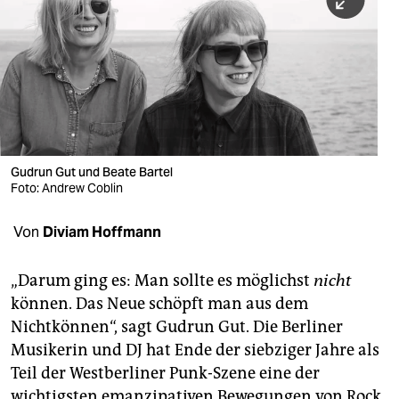
berlin
nord
wahrheit
verlag
verlag
Gudrun Gut und Beate Bartel
Foto: Andrew Coblin
veranstaltungen
shop
Von
Diviam Hoffmann
fragen & hilfe
„Darum ging es: Man sollte es möglichst
nicht
unterstützen
können. Das Neue schöpft man aus dem
Nichtkönnen“, sagt Gudrun Gut. Die Berliner
abo
Musikerin und DJ hat Ende der siebziger Jahre als
genossenschaft
Teil der Westberliner Punk-Szene eine der
wichtigsten emanzipativen Bewegungen von Rock