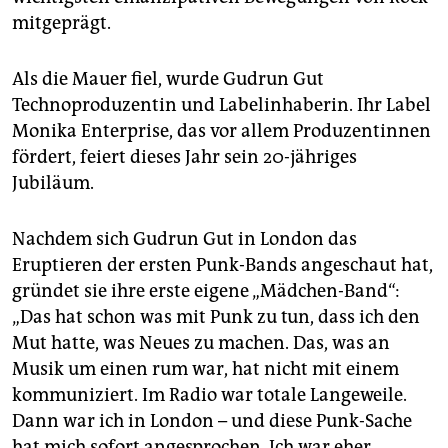
epaper login
mitgeprägt.
Als die Mauer fiel, wurde Gudrun Gut
Technoproduzentin und Labelinhaberin. Ihr Label
Monika Enterprise, das vor allem Produzentinnen
fördert, feiert dieses Jahr sein 20-jähriges
Jubiläum.
Nachdem sich Gudrun Gut in London das
Eruptieren der ersten Punk-Bands angeschaut hat,
gründet sie ihre erste eigene „Mädchen-Band“:
„Das hat schon was mit Punk zu tun, dass ich den
Mut hatte, was Neues zu machen. Das, was an
Musik um einen rum war, hat nicht mit einem
kommuniziert. Im Radio war totale Langeweile.
Dann war ich in London – und diese Punk-Sache
hat mich sofort angesprochen. Ich war eher