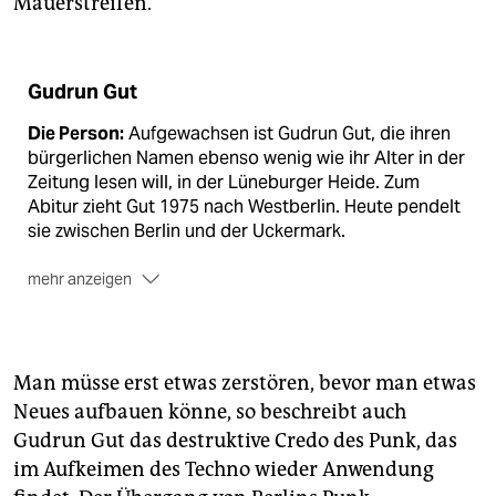
Mauerstreifen.
Gudrun Gut
Die Person:
Aufgewachsen ist Gudrun Gut, die ihren
bürgerlichen Namen ebenso wenig wie ihr Alter in der
Zeitung lesen will, in der Lüneburger Heide. Zum
Abitur zieht Gut 1975 nach Westberlin. Heute pendelt
sie zwischen Berlin und der Uckermark.
mehr anzeigen
Die Musikerin:
Din A4, Din A Testbild, Mania D,
Einstürzende Neubauten, Malaria! und Miasma heißen
die Bands von Gudrun Gut. Mitte der 90er lässt Gut
das Bandleben hinter sich, gründet aber sofort das
Man müsse erst etwas zerstören, bevor man etwas
nächste Kollektiv. „Members Of The Ocean Club“
Neues aufbauen könne, so beschreibt auch
heißt ihr Solodebütalbum. Sie vereint elf ehemalige
Gudrun Gut das destruktive Credo des Punk, das
WeggefährtInnen darauf, der Titel wird später
im Aufkeimen des Techno wieder Anwendung
Partyreihe und Radiosendung.