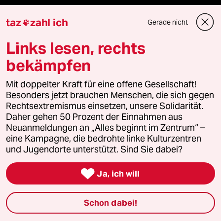
taz Blogs
taz
zahl ich
Gerade nicht

taz FUTURZWEI
Links lesen, rechts
bekämpfen
Le Monde diplomatique
Mit doppelter Kraft für eine offene Gesellschaft!
taz Archiv
Besonders jetzt brauchen Menschen, die sich gegen
Rechtsextremismus einsetzen, unsere Solidarität.
Daher gehen 50 Prozent der Einnahmen aus
Neuanmeldungen an „Alles beginnt im Zentrum“ –
Mehr taz Angebote
eine Kampagne, die bedrohte linke Kulturzentren
und Jugendorte unterstützt. Sind Sie dabei?
Reisen

Ja, ich will
Kantine
Schon dabei!
Shop