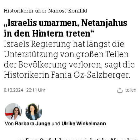
berlin
Historikerin über Nahost-Konflikt
nord
„Israelis umarmen, Netanjahus
wahrheit
in den Hintern treten“
verlag
Israels Regierung hat längst die
Unterstützung von großen Teilen
verlag
der Bevölkerung verloren, sagt die
veranstaltungen
Historikerin Fania Oz-Salzberger.
shop
6.10.2024
20:11 Uhr
teilen
fragen & hilfe
unterstützen
abo
Von
Barbara Junge
und
Ulrike Winkelmann
genossenschaft