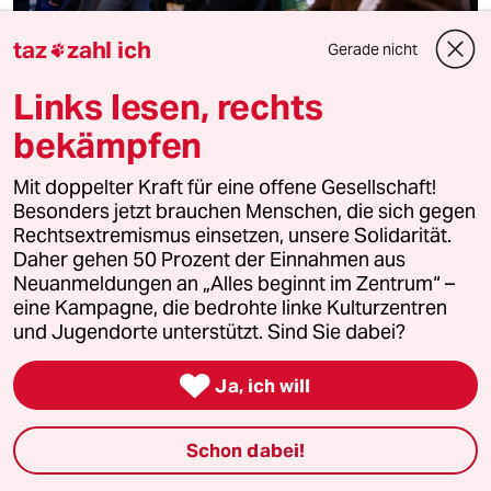
taz
zahl ich
Gerade nicht

Links lesen, rechts
Lehren aus den Gaza-Protesten
Zaghafte Strukturen einer radikalen Demokratie
bekämpfen
Kolumne
Schlagloch
von
Charlotte Wiedemann
Mit doppelter Kraft für eine offene Gesellschaft!
Die Gaza-Proteste zu kritisieren ist leicht. Deutschland
Besonders jetzt brauchen Menschen, die sich gegen
hat die Bewegung bekommen, die es verdient: Die einen
Rechtsextremismus einsetzen, unsere Solidarität.
schreien, weil die anderen schweigen.
Daher gehen 50 Prozent der Einnahmen aus
Neuanmeldungen an „Alles beginnt im Zentrum“ –
eine Kampagne, die bedrohte linke Kulturzentren
und Jugendorte unterstützt. Sind Sie dabei?

Ja, ich will
Schon dabei!