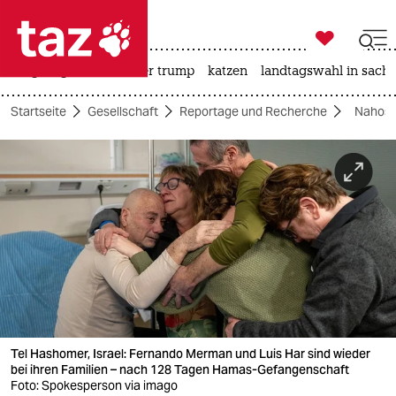

taz zahl ich
bergsteigen
usa unter trump
katzen
landtagswahl in sachs

taz zahl ich
Startseite
Gesellschaft
Reportage und Recherche
Nahost-
taz zahl ich
themen
politik
öko
gesellschaft
kultur
Tel Hashomer, Israel: Fernando Merman und Luis Har sind wieder
sport
bei ihren Familien – nach 128 Tagen Hamas-Gefangenschaft
Foto: Spokesperson via imago