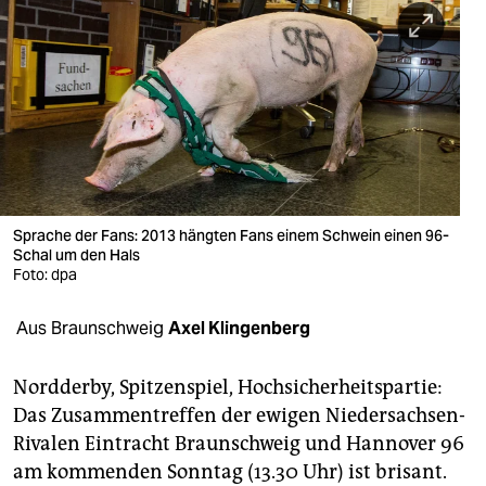
berlin
nord
wahrheit
verlag
verlag
veranstaltungen
Sprache der Fans: 2013 hängten Fans einem Schwein einen 96-
Schal um den Hals
shop
Foto: dpa
fragen & hilfe
Aus Braunschweig
Axel Klingenberg
unterstützen
Nordderby, Spitzenspiel, Hochsicherheitspartie:
abo
Das Zusammentreffen der ewigen Niedersachsen-
Rivalen Eintracht Braunschweig und Hannover 96
genossenschaft
am kommenden Sonntag (13.30 Uhr) ist brisant.