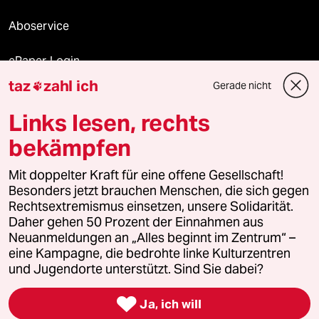
Aboservice
ePaper Login
taz
zahl ich
Gerade nicht

Downloads für Abonnierende
Links lesen, rechts
bekämpfen
© 2026 taz Verlags und Vertriebs GmbH
Alle Rechte vorbehalten. Bei rechtlichen Fragen oder für Genehmigungen
Mit doppelter Kraft für eine offene Gesellschaft!
wenden Sie sich bitte an
lizenzen@taz.de
Besonders jetzt brauchen Menschen, die sich gegen
Rechtsextremismus einsetzen, unsere Solidarität.
Daher gehen 50 Prozent der Einnahmen aus
Feedback
Redaktionsstatut
Kommune-Richtlinien
KI-
Neuanmeldungen an „Alles beginnt im Zentrum“ –
eine Kampagne, die bedrohte linke Kulturzentren
Leitlinie
Informant
Datenschutz
Impressum
AGB
und Jugendorte unterstützt. Sind Sie dabei?
Seitenwende
Einwilligungen widerrufen (Ads)

Ja, ich will