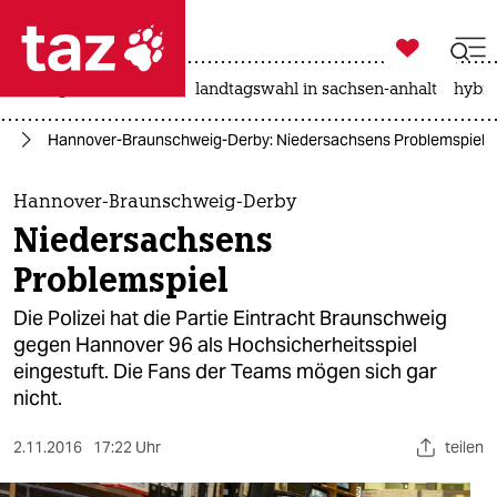

taz zahl ich
niedrigwasser
rente
landtagswahl in sachsen-anhalt
hybri

taz zahl ich
rd
Hannover-Braunschweig-Derby: Niedersachsens Problemspiel
taz zahl ich
themen
Hannover-Braunschweig-Derby
Niedersachsens
politik
Problemspiel
öko
Die Polizei hat die Partie Eintracht Braunschweig
gegen Hannover 96 als Hochsicherheitsspiel
gesellschaft
eingestuft. Die Fans der Teams mögen sich gar
nicht.
kultur
sport
2.11.2016
17:22 Uhr
teilen