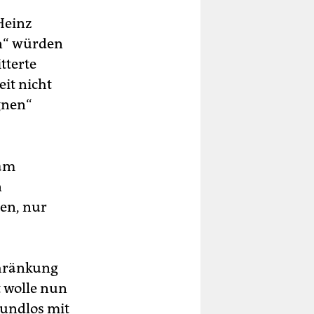
Heinz
n“ würden
tterte
eit nicht
gnen“
sam
n
en, nur
chränkung
t wolle nun
rundlos mit