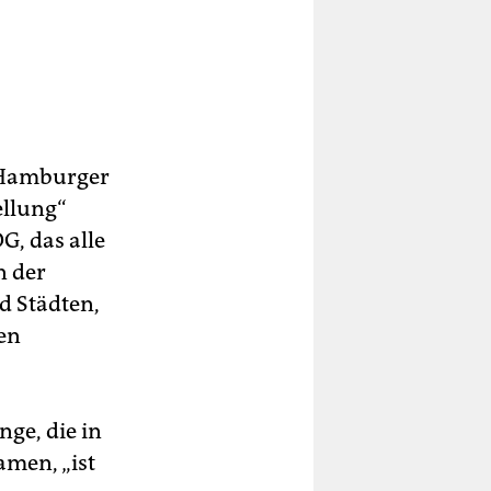
s Hamburger
ellung“
, das alle
n der
d Städten,
en
nge, die in
men, „ist