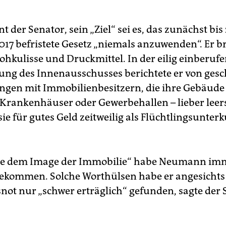
t der Senator, sein „Ziel“ sei es, das zunächst bi
017 befristete Gesetz „niemals anzuwenden“. Er b
rohkulisse und Druckmittel. In der eilig einberuf
ung des Innenausschusses berichtete er von gesc
gen mit Immobilienbesitzern, die ihre Gebäude 
Krankenhäuser oder Gewerbehallen – lieber leer
 sie für gutes Geld zeitweilig als Flüchtlingsunter
de dem Image der Immobilie“ habe Neumann im
ekommen. Solche Worthülsen habe er angesichts
snot nur „schwer erträglich“ gefunden, sagte der 