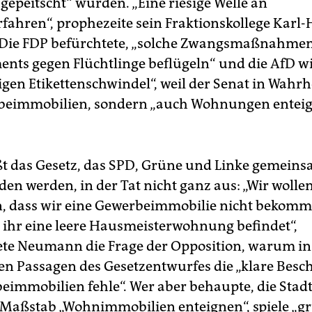
gepeitscht“ würden. „Eine riesige Welle an
rfahren“, prophezeite sein Fraktionskollege Karl-
 Die FDP befürchtete, „solche Zwangsmaßnahme
ents gegen Flüchtlinge beflügeln“ und die AfD wi
igen Etikettenschwindel“, weil der Senat in Wahrh
beimmobilien, sondern „auch Wohnungen entei
ßt das Gesetz, das SPD, Grüne und Linke gemein
den werden, in der Tat nicht ganz aus: „Wir wolle
, dass wir eine Gewerbeimmobilie nicht bekomm
in ihr eine leere Hausmeisterwohnung befindet“,
te Neumann die Frage der Opposition, warum in
en Passagen des Gesetzentwurfes die „klare Bes
eimmobilien fehle“. Wer aber behaupte, die Stad
Maßstab „Wohnimmobilien enteignen“, spiele „g