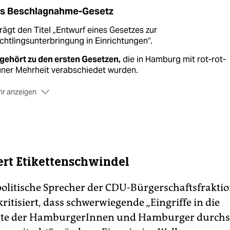
s Beschlagnahme-Gesetz
 trägt den Titel „Entwurf eines Gesetzes zur
chtlingsunterbringung in Einrichtungen“.
gehört zu den ersten Gesetzen,
die in Hamburg mit rot-rot-
üner Mehrheit verabschiedet wurden.
r anzeigen
1. April 2016
tritt das Gesetz automatisch außer Kraft. Auch
 dahin sichergestellten Grundstücke und Gebäude dürfen nic
r den 31. März hinaus sichergestellt bleiben.
m Nachlesen
gibt es das Gesetz online in der
rlamentsbibliothek der Hamburgischen Bürgerschaft unter d
ert Etikettenschwindel
ucksachennummer 21/1677.
olitische Sprecher der CDU-Bürgerschaftsfraktio
kritisiert, dass schwerwiegende „Eingriffe in die
te der HamburgerInnen und Hamburger durchs