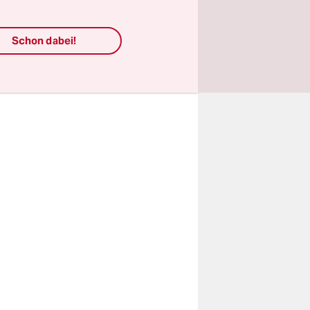
chen
u belegen
 streichen,
Schon dabei!