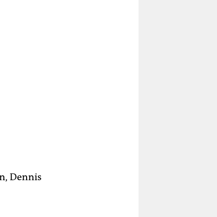
 die
ht
er
n, Dennis