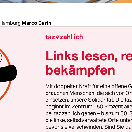
 Hamburg
Marco Carini
taz
zahl ich

rescht vor. Als erstes Bundesland wird Hambur
Links lesen, r
 in zweiter Lesung ein Gesetz verabschieden, das
ahme leerstehender Gewerbe-Immobilien auch g
bekämpfen
 Eigentümer erlaubt. Zumindest wenn die Gebäu
 Unterbringung von Flüchtlingen benötigt werde
Mit doppelter Kraft für eine offene G
brauchen Menschen, die sich vor O
U-Fraktion ist das Gesetz, das in der kommenden
einsetzen, unsere Solidarität. Die ta
beginnt im Zentrum“. 50 Prozent a
n soll, ein „Tabubruch“. Die FDP geißelt es als
bei taz zahl ich gehen – bis zum 30
genden Eingriff“ in die Grundrechte. Hamburgs
die linke, selbstverwaltete Orte unte
or Michael Neumann (SPD) hält trotzdem daran f
bevor sie verschwinden. Sind Sie da