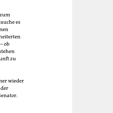
s zum
rauche es
enen
heiterten
– ob
stehen
kunft zu
mer wieder
 der
Senator.