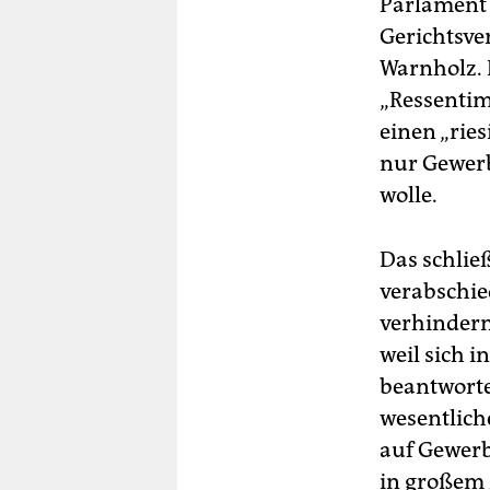
Parlament 
Gerichtsve
Warnholz.
„Ressentim
einen „ries
nur Gewer
wolle.
Das schlie
verabschie
verhindern
weil sich 
beantworte
wesentlich
auf Gewerb
in großem 