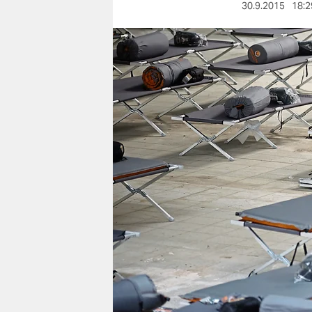
berlin
30.9.2015
18:2
nord
wahrheit
verlag
verlag
veranstaltungen
shop
fragen & hilfe
unterstützen
abo
genossenschaft