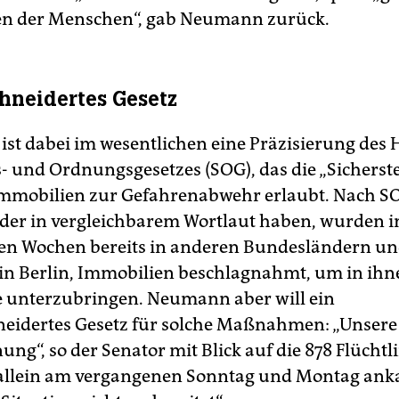
en der Menschen“, gab Neumann zurück.
neidertes Gesetz
 ist dabei im wesentlichen eine Präzisierung de
s- und Ordnungsgesetzes (SOG), das die „Sicherst
mmobilien zur Gefahrenabwehr erlaubt. Nach SOG
er in vergleichbarem Wortlaut haben, wurden i
n Wochen bereits in anderen Bundesländern un
in Berlin, Immobilien beschlagnahmt, um in ihn
e unterzubringen. Neumann aber will ein
eidertes Gesetz für solche Maßnahmen: „Unsere
ng“, so der Senator mit Blick auf die 878 Flüchtli
llein am vergangenen Sonntag und Montag anka