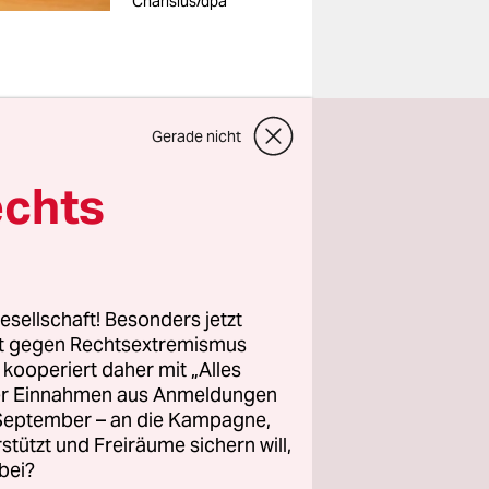
Charisius/dpa
Gerade nicht
g am
echts
 die
egen den
de und
n.
esellschaft! Besonders jetzt
rt gegen Rechtsextremismus
 Woche in
z kooperiert daher mit „Alles
ller Einnahmen aus Anmeldungen
. September – an die Kampagne,
rstützt und Freiräume sichern will,
est. Die
bei?