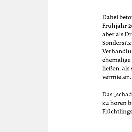
Dabei beton
Frühjahr 2
aber als D
Sondersitz
Verhandlun
ehemalige 
ließen, als
vermieten.
Das „scha
zu hören b
Flüchtling