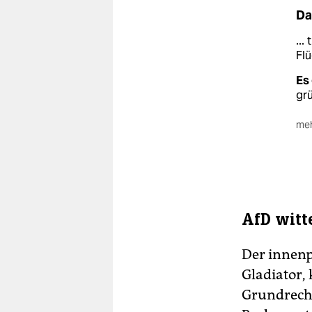
Da
...
Flü
Es 
gr
meh
Am 
bis
übe
Zu
Pa
AfD witt
Dr
Der innenp
Gladiator, 
Grundrech