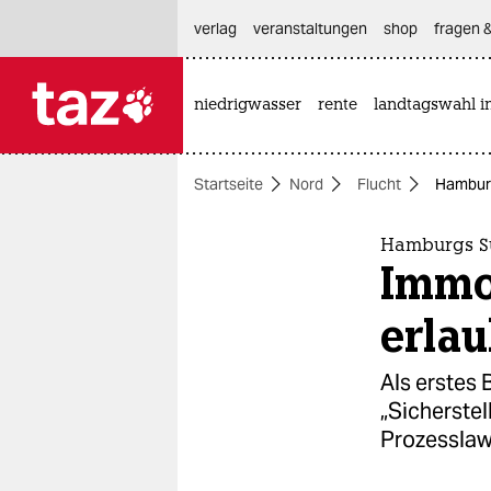
hautnavigation anspringen
hauptinhalt anspringen
footer anspringen
verlag
veranstaltungen
shop
fragen &
niedrigwasser
rente
landtagswahl i

taz zahl ich
taz zahl ich
Startseite
Nord
Flucht
Hamburg
themen
politik
Hamburgs S
Immo
öko
erlau
gesellschaft
Als erstes
kultur
„Sicherstel
Prozesslaw
sport