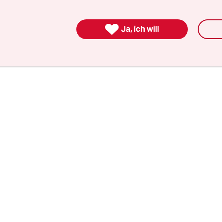
ernative wäre, wie in vielen nordrhein-westfälis
städtische Schulturnhallen mit Flüchtlingen z

hulsport auf absehbare Zeit aus dem Lehrplan zu
Ja, ich will
mann.