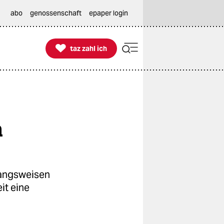
abo
genossenschaft
epaper login

taz zahl ich
taz zahl ich
n
wangsweisen
it eine