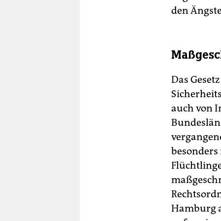
den Ängst
Maßgesch
Das Gesetz
Sicherheit
auch von I
Bundesländ
vergangene
besonders 
Flüchtling
maßgeschn
Rechtsordnu
Hamburg a