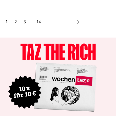
1
2
3
…
14