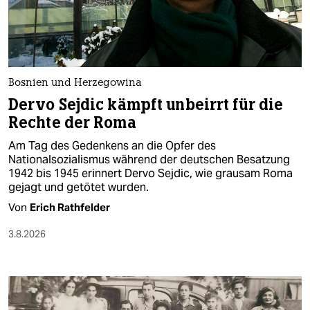
berlin
nord
wahrheit
Bosnien und Herzegowina
verlag
Dervo Sejdic kämpft unbeirrt für die
Rechte der Roma
verlag
Am Tag des Gedenkens an die Opfer des
veranstaltungen
Nationalsozialismus während der deutschen Besatzung
1942 bis 1945 erinnert Dervo Sejdic, wie grausam Roma
shop
gejagt und getötet wurden.
fragen & hilfe
Von
Erich Rathfelder
unterstützen
3.8.2026
abo
genossenschaft