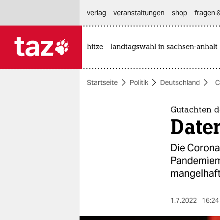
hautnavigation anspringen
hauptinhalt anspringen
footer anspringen
verlag
veranstaltungen
shop
fragen &
hitze
landtagswahl in sachsen-anhalt

taz zahl ich
taz zahl ich
Startseite
Politik
Deutschland
C
themen
politik
Gutachten d
Daten
öko
Die Corona
gesellschaft
Pandemiemaß
mangelhaft
kultur
sport
1.7.2022
16:24