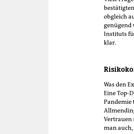
bestätigte
obgleich a
genügend w
Instituts 
klar.
Risikoko
Was den Ex­
Eine Top-D
Pandemie te
Allmendinge
Vertrauen 
man auch, 