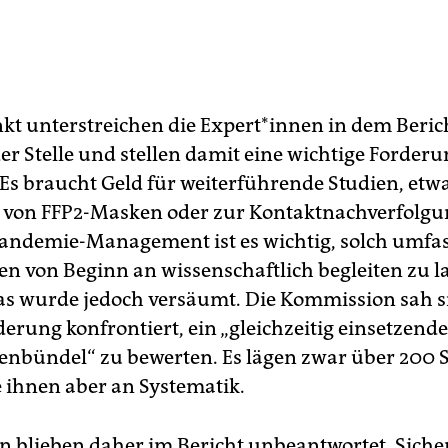
t unterstreichen die Ex­per­t*in­nen in dem Beric
er Stelle und stellen damit eine wichtige Forder
: Es braucht Geld für weiterführende Studien, etw
ät von FFP2-Masken oder zur Kontaktnachverfolgu
Pandemie-­Management ist es wichtig, solch umfa
von Beginn an wissenschaftlich begleiten zu la
Das wurde jedoch versäumt. Die Kommission sah s
erung konfrontiert, ein „gleichzeitig einsetzende
ündel“ zu bewerten. Es lägen zwar über 200 S
 ihnen aber an Systematik.
en blieben daher im Bericht unbeantwortet. Siche