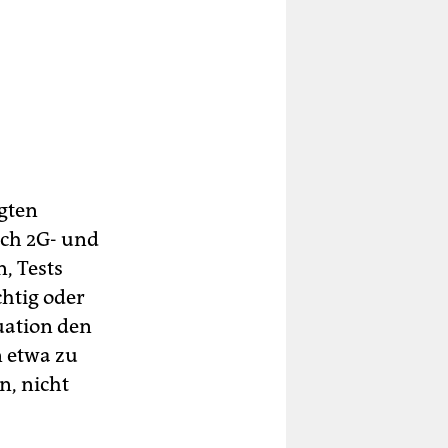
ngten
ch 2G- und
, Tests
chtig oder
luation den
n etwa zu
n, nicht