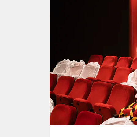
berlin
nord
wahrheit
verlag
verlag
veranstaltungen
shop
fragen & hilfe
unterstützen
abo
genossenschaft