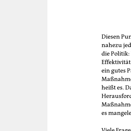
Diesen Punk
nahezu jed
die Politik
Effektivit
ein gutes 
Maßnahmen 
heißt es. 
Herausford
Maßnahmenb
es mangele
Viele Frag