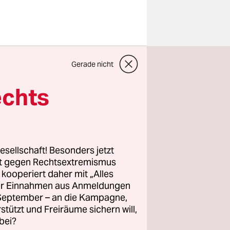
co
Gerade nicht
er zunächst
igen
echts
r
h (SPD)
die
legen,
esellschaft! Besonders jetzt
rt gegen Rechtsextremismus
z kooperiert daher mit „Alles
seitigen
ller Einnahmen aus Anmeldungen
 der
. September – an die Kampagne,
per­t*in­
rstützt und Freiräume sichern will,
nen
bei?