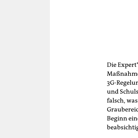
Die Ex­per­
Maßnahmen
3G-Regelun
und Schuls
falsch, was
Graubereic
Beginn ein
beabsichti