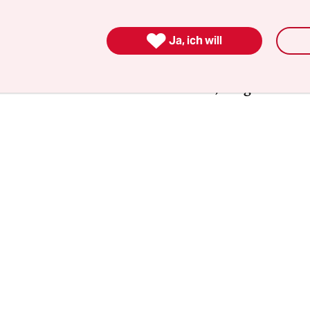
ahmen seien kaum zu beurteilen. Es fehlten Ze
ber vor allem eins: Daten. Mit denen, die vorhan

Ja, ich will
er, wirkliche Aussagen zur Effektivität der erfolg
ßnahmen zu treffen, sagte die Virologin und
etende Vorsitzende der Kommission, Helga Rübsa