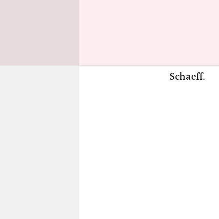
Coronamaßn
Personal, a
sei es schw
Pandemiema
stellvertr
Schaeff.