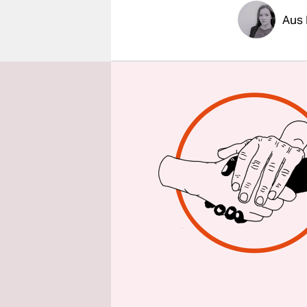
epaper login
Aus 
Auf diesen
Buschmann 
die Evalua
Pandemieb
gemeinsa
Eckpunkte 
dessen akt
Am Freitag 
Berichts s
Bundesregi
nen besetz