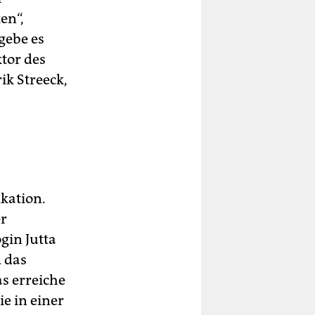
en“,
gebe es
tor des
ik Streeck,
ikation.
er
gin Jutta
d das
s erreiche
e in einer