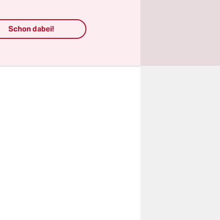
it und
den sind,
Schon dabei!
ten
men-