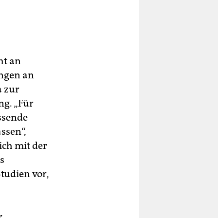
ht an
ungen an
a zur
ng. „Für
ssende
ssen“,
ich mit der
s
tudien vor,
r