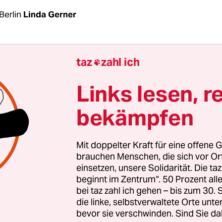
Berlin
Linda Gerner
 Bericht hat vor allem Bundesjustizminister Mar
taz
zahl ich

(FDP) gewartet. Immer wieder betonte er, dass 
tion
der Sachverständigenkommission
zur bisher
Links lesen, r
ekämpfung abwarten wolle. Erst danach werde e
bekämpfen
m mit
Bundesgesundheitsminister Karl Lauterbac
für die Reform des Infektionsschutzgesetzes fest
uelle Fassung am 23. September ausläuft.
Mit doppelter Kraft für eine offene G
brauchen Menschen, die sich vor O
einsetzen, unsere Solidarität. Die ta
war es dann soweit. Bei der Vorstellung des 160-
beginnt im Zentrum“. 50 Prozent a
enkte der Sachverständigenrat, der zur Hälfte von
bei taz zahl ich gehen – bis zum 30
erung, zur anderen Hälfte vom Bundestag mit Ex­
die linke, selbstverwaltete Orte unte
t wurde, erst einmal die Erwartungen: Die einzel
bevor sie verschwinden. Sind Sie da