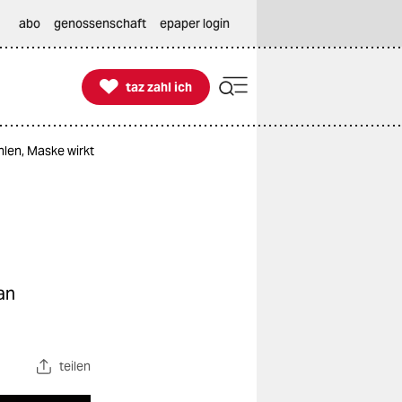
abo
genossenschaft
epaper login

taz zahl ich
taz zahl ich
len, Maske wirkt
an
teilen