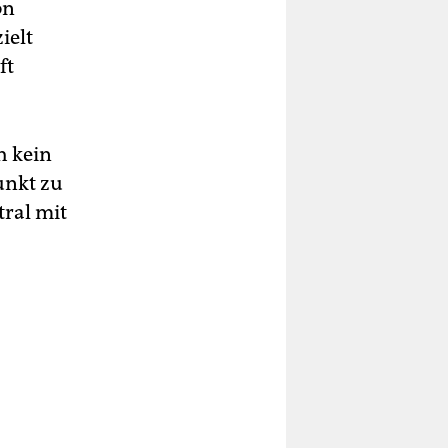
on
ielt
ft
h kein
unkt zu
tral mit