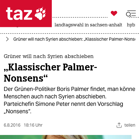

taz zahl ich
niedrigwasser
rente
landtagswahl in sachsen-anhalt
hybri

taz zahl ich
en
Grüner will nach Syrien abschieben: „Klassischer Palmer-Nonse
taz zahl ich
themen
Grüner will nach Syrien abschieben
„Klassischer Palmer-
politik
Nonsens“
öko
Der Grünen-Politiker Boris Palmer findet, man könne
Menschen auch nach Syrien abschieben.
gesellschaft
Parteichefin Simone Peter nennt den Vorschlag
„Nonsens“.
kultur
sport
6.8.2016
18:16 Uhr
teilen