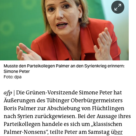
berlin
nord
wahrheit
verlag
verlag
veranstaltungen
Musste den Parteikollegen Palmer an den Syrienkrieg erinnern:
Simone Peter
shop
Foto: dpa
fragen & hilfe
afp
| Die Grünen-Vorsitzende Simone Peter hat
Äußerungen des Tübinger Oberbürgermeisters
unterstützen
Boris Palmer zur Abschiebung von Flüchtlingen
abo
nach Syrien zurückgewiesen. Bei der Aussage ihres
Parteikollegen handele es sich um „klassischen
genossenschaft
Palmer-Nonsens“, teilte Peter am Samstag ü
ber