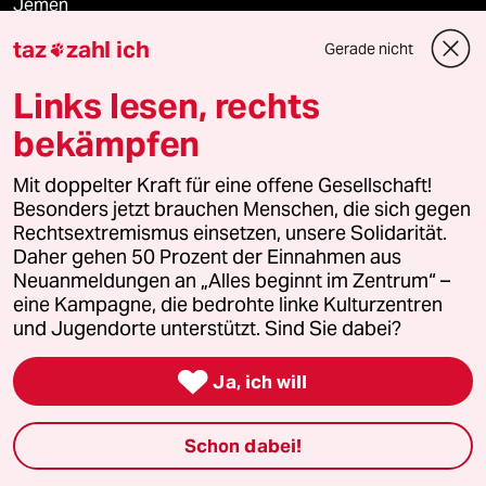
Jemen
taz
zahl ich
Gerade nicht

Ceuta
Links lesen, rechts
Hitze
bekämpfen
Mit doppelter Kraft für eine offene Gesellschaft!
Verlag
Besonders jetzt brauchen Menschen, die sich gegen
Rechtsextremismus einsetzen, unsere Solidarität.
Daher gehen 50 Prozent der Einnahmen aus
Aktuelles
Neuanmeldungen an „Alles beginnt im Zentrum“ –
eine Kampagne, die bedrohte linke Kulturzentren
und Jugendorte unterstützt. Sind Sie dabei?
Hausblog

Ja, ich will
Die Seitenwende
Stellen
Schon dabei!