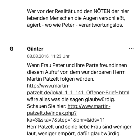
Wer vor der Realität und den NÖTEN der hier
lebenden Menschen die Augen verschließt,
agiert - wo wie Peter - verantwortungslos.
Günter
G
08.08.2016
,
11:23 Uhr
Wenn Frau Peter und Ihre Parteifreundinnen
diesem Aufruf von dem wunderbaren Herrn
Martin Patzelt folgen würden,
http://www.martin-
patzelt.de/lokal_1_1_141_Offener-Brief-.html
wäre alles was die sagen glaubwürdig.
Schauen Sie hier:
http://www.martin-
patzelt.de/index.php?
ka=3&ska=7&step=1&bnr=&ids=11
Herr Patzelt und seine liebe Frau sind weniger
laut, weniger empört, dafür glaubwürdig.