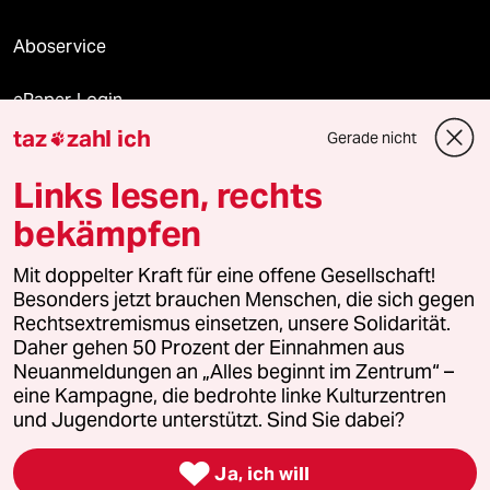
Aboservice
ePaper Login
taz
zahl ich
Gerade nicht

Downloads für Abonnierende
Links lesen, rechts
bekämpfen
© 2026 taz Verlags und Vertriebs GmbH
Alle Rechte vorbehalten. Bei rechtlichen Fragen oder für Genehmigungen
Mit doppelter Kraft für eine offene Gesellschaft!
wenden Sie sich bitte an
lizenzen@taz.de
Besonders jetzt brauchen Menschen, die sich gegen
Rechtsextremismus einsetzen, unsere Solidarität.
Daher gehen 50 Prozent der Einnahmen aus
Feedback
Redaktionsstatut
Kommune-Richtlinien
KI-
Neuanmeldungen an „Alles beginnt im Zentrum“ –
eine Kampagne, die bedrohte linke Kulturzentren
Leitlinie
Informant
Datenschutz
Impressum
AGB
und Jugendorte unterstützt. Sind Sie dabei?
Seitenwende
Einwilligungen widerrufen (Ads)

Ja, ich will