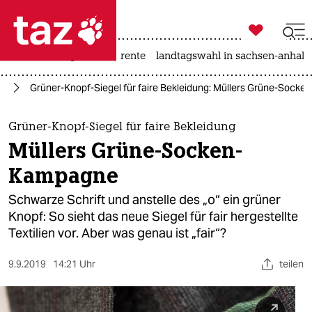

taz zahl ich
hitze
niedrigwasser
rente
landtagswahl in sachsen-anhalt

taz zahl ich
um
Grüner-Knopf-Siegel für faire Bekleidung: Müllers Grüne-Sock
taz zahl ich
themen
Grüner-Knopf-Siegel für faire Bekleidung
Müllers Grüne-Socken-
politik
Kampagne
öko
Schwarze Schrift und anstelle des „o“ ein grüner
Knopf: So sieht das neue Siegel für fair hergestellte
gesellschaft
Textilien vor. Aber was genau ist „fair“?
kultur
9.9.2019
14:21 Uhr
teilen
sport