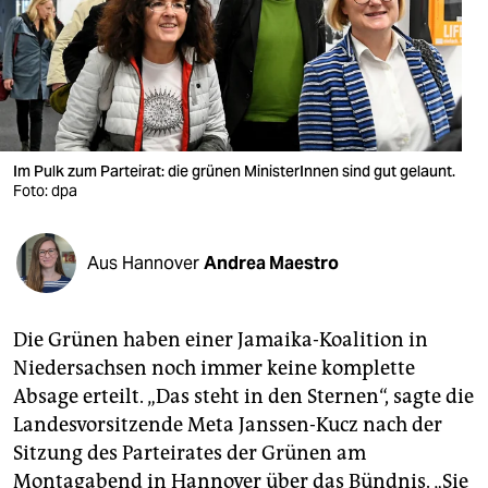
berlin
nord
wahrheit
verlag
Im Pulk zum Parteirat: die grünen MinisterInnen sind gut gelaunt.
verlag
Foto: dpa
veranstaltungen
Aus Hannover
Andrea Maestro
shop
fragen & hilfe
Die Grünen haben einer Jamaika-Koalition in
unterstützen
Niedersachsen noch immer keine komplette
Absage erteilt. „Das steht in den Sternen“, sagte die
abo
Landesvorsitzende Meta Janssen-Kucz nach der
genossenschaft
Sitzung des Parteirates der Grünen am
Montagabend in Hannover über das Bündnis. „Sie