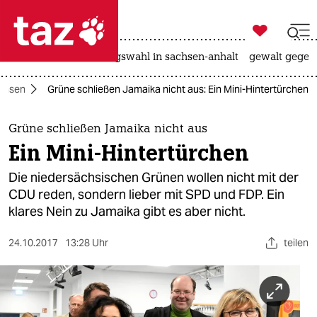

taz zahl ich
hitze
surfen
landtagswahl in sachsen-anhalt
gewalt gegen

taz zahl ich
achsen
Grüne schließen Jamaika nicht aus: Ein Mini-Hintertürchen
taz zahl ich
themen
Grüne schließen Jamaika nicht aus
Ein Mini-Hintertürchen
politik
Die niedersächsischen Grünen wollen nicht mit der
öko
CDU reden, sondern lieber mit SPD und FDP. Ein
klares Nein zu Jamaika gibt es aber nicht.
gesellschaft
24.10.2017
13:28 Uhr
teilen
kultur
sport