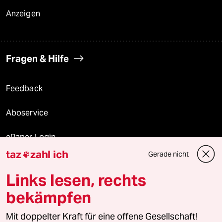
Anzeigen
Fragen & Hilfe
Feedback
Aboservice
ePaper Login
taz
zahl ich
Gerade nicht

Downloads für Abonnierende
Links lesen, rechts
bekämpfen
© 2026 taz Verlags und Vertriebs GmbH
Alle Rechte vorbehalten. Bei rechtlichen Fragen oder für Genehmigungen
Mit doppelter Kraft für eine offene Gesellschaft!