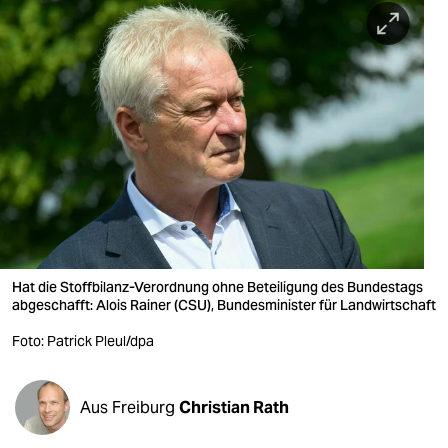
berlin
nord
wahrheit
verlag
verlag
veranstaltungen
shop
Hat die Stoffbilanz-Verordnung ohne Beteiligung des Bundestags
fragen & hilfe
abgeschafft: Alois Rainer (CSU), Bundesminister für Landwirtschaft
unterstützen
Foto: Patrick Pleul/dpa
abo
Aus Freiburg
Christian Rath
genossenschaft