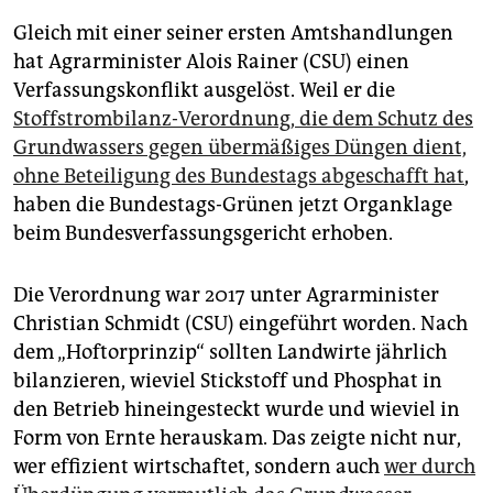
epaper login
Gleich mit einer seiner ersten Amtshandlungen
hat Agrarminister Alois Rainer (CSU) einen
Verfassungskonflikt ausgelöst. Weil er die
Stoffstrombilanz-Verordnung, die dem Schutz des
Grundwassers gegen übermäßiges Düngen dient,
ohne Beteiligung des Bundestags abgeschafft hat
,
haben die Bundestags-Grünen jetzt Organklage
beim Bundesverfassungsgericht erhoben.
Die Verordnung war 2017 unter Agrarminister
Christian Schmidt (CSU) eingeführt worden. Nach
dem „Hoftorprinzip“ sollten Landwirte jährlich
bilanzieren, wieviel Stickstoff und Phosphat in
den Betrieb hineingesteckt wurde und wieviel in
Form von Ernte herauskam. Das zeigte nicht nur,
wer effizient wirtschaftet, sondern auch
wer durch