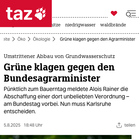

taz zahl ich
krieg in der ukraine
hitze
niedrigwasser
waldbrände

taz zahl ich
tseite
Öko
Ökologie
Grüne klagen gegen den Agrarminister
taz zahl ich
themen
Umstrittener Abbau von Grundwasserschutz
Grüne klagen gegen den
politik
Bundesagrarminister
öko
Pünktlich zum Bauerntag meldete Alois Rainer die
Abschaffung einer dort unbeliebten Verordnung –
gesellschaft
am Bundestag vorbei. Nun muss Karlsruhe
entscheiden.
kultur
sport
5.8.2025
18:48 Uhr
teilen