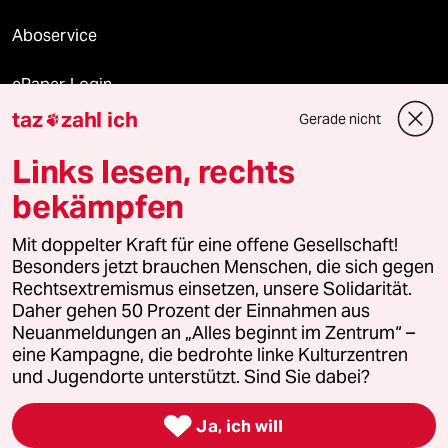
Aboservice
ePaper Login
taz
zahl ich
Gerade nicht

Downloads für Abonnierende
Links lesen, rechts
bekämpfen
© 2026 taz Verlags und Vertriebs GmbH
Alle Rechte vorbehalten. Bei rechtlichen Fragen oder für Genehmigungen
Mit doppelter Kraft für eine offene Gesellschaft!
wenden Sie sich bitte an
lizenzen@taz.de
Besonders jetzt brauchen Menschen, die sich gegen
Rechtsextremismus einsetzen, unsere Solidarität.
Daher gehen 50 Prozent der Einnahmen aus
Feedback
Redaktionsstatut
Kommune-Richtlinien
KI-
Neuanmeldungen an „Alles beginnt im Zentrum“ –
eine Kampagne, die bedrohte linke Kulturzentren
Leitlinie
Informant
Datenschutz
Impressum
AGB
und Jugendorte unterstützt. Sind Sie dabei?
Seitenwende
Einwilligungen widerrufen (Ads)

Ja, ich will