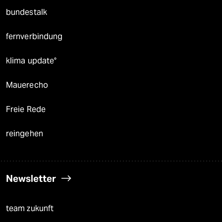
bundestalk
fernverbindung
klima update°
Mauerecho
Freie Rede
reingehen
Newsletter
team zukunft