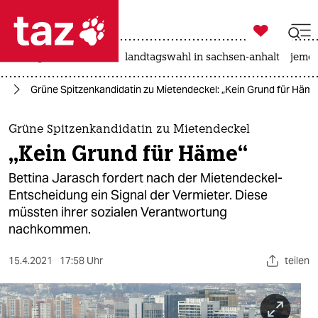

taz zahl ich
niedrigwasser
rente
landtagswahl in sachsen-anhalt
jeme

taz zahl ich
in
Grüne Spitzenkandidatin zu Mietendeckel: „Kein Grund für Häme
taz zahl ich
themen
Grüne Spitzenkandidatin zu Mietendeckel
„Kein Grund für Häme“
politik
Bettina Jarasch fordert nach der Mietendeckel-
öko
Entscheidung ein Signal der Vermieter. Diese
müssten ihrer sozialen Verantwortung
gesellschaft
nachkommen.
kultur
15.4.2021
17:58 Uhr
teilen
sport