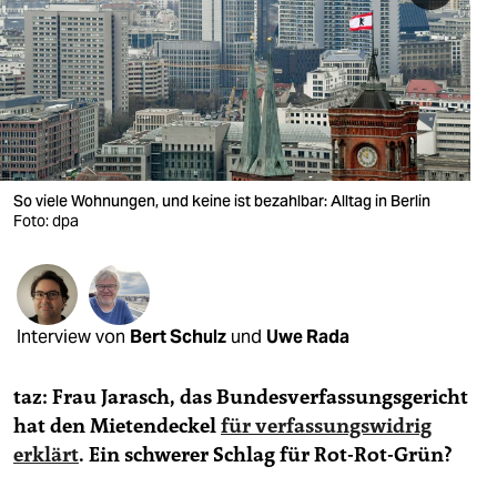
berlin
nord
wahrheit
verlag
verlag
So viele Wohnungen, und keine ist bezahlbar: Alltag in Berlin
Foto: dpa
veranstaltungen
shop
fragen & hilfe
Interview von
Bert Schulz
und
Uwe Rada
unterstützen
taz: Frau Jarasch, das Bundesverfassungsgericht
abo
hat den Mietendeckel
für verfassungswidrig
erklärt
. Ein schwerer Schlag für Rot-Rot-Grün?
genossenschaft