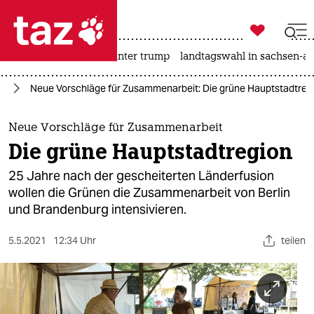

taz zahl ich
nahost-konflikt
usa unter trump
landtagswahl in sachsen-an

taz zahl ich
in
Neue Vorschläge für Zusammenarbeit: Die grüne Hauptstadtreg
taz zahl ich
themen
Neue Vorschläge für Zusammenarbeit
Die grüne Hauptstadtregion
politik
25 Jahre nach der gescheiterten Länderfusion
öko
wollen die Grünen die Zusammenarbeit von Berlin
und Brandenburg intensivieren.
gesellschaft
5.5.2021
12:34 Uhr
teilen
kultur
sport