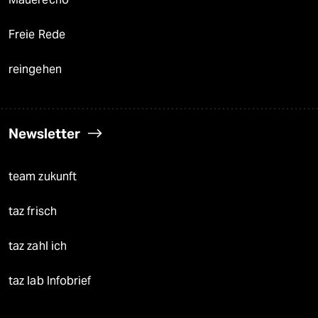
Freie Rede
reingehen
Newsletter
team zukunft
taz frisch
taz zahl ich
taz lab Infobrief