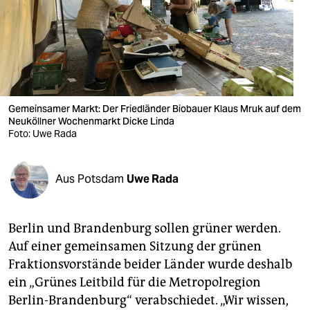
berlin
nord
wahrheit
verlag
Gemeinsamer Markt: Der Friedländer Biobauer Klaus Mruk auf dem
Neuköllner Wochenmarkt Dicke Linda
verlag
Foto: Uwe Rada
veranstaltungen
shop
Aus Potsdam
Uwe Rada
fragen & hilfe
Berlin und Brandenburg sollen grüner werden.
unterstützen
Auf einer gemeinsamen Sitzung der grünen
abo
Fraktionsvorstände beider Länder wurde deshalb
ein „Grünes Leitbild für die Metropolregion
genossenschaft
Berlin-Brandenburg“ verabschiedet. „Wir wissen,