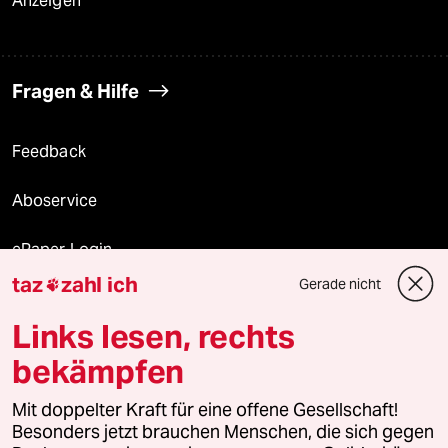
Anzeigen
Fragen & Hilfe
Feedback
Aboservice
ePaper Login
taz
zahl ich
Gerade nicht

Downloads für Abonnierende
Links lesen, rechts
bekämpfen
© 2026 taz Verlags und Vertriebs GmbH
Mit doppelter Kraft für eine offene Gesellschaft!
Alle Rechte vorbehalten. Bei rechtlichen Fragen oder für Genehmigungen
wenden Sie sich bitte an
lizenzen@taz.de
Besonders jetzt brauchen Menschen, die sich gegen