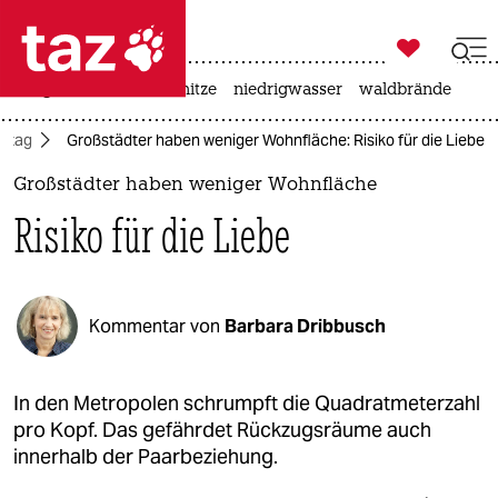

taz zahl ich
krieg in der ukraine
hitze
niedrigwasser
waldbrände

taz zahl ich
lltag
Großstädter haben weniger Wohnfläche: Risiko für die Liebe
taz zahl ich
Großstädter haben weniger Wohnfläche
themen
Risiko für die Liebe
politik
öko
Kommentar von
Barbara Dribbusch
gesellschaft
kultur
In den Metropolen schrumpft die Quadratmeterzahl
pro Kopf. Das gefährdet Rückzugsräume auch
sport
innerhalb der Paarbeziehung.