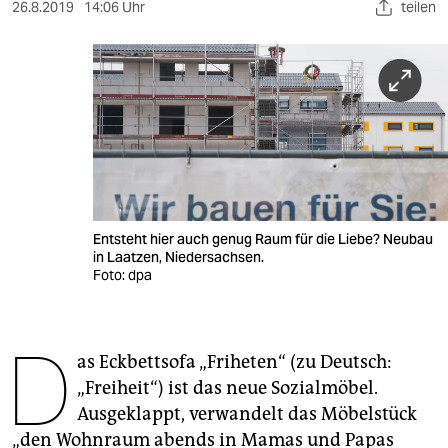
berlin
26.8.2019
14:06 Uhr
teilen
nord
wahrheit
verlag
verlag
veranstaltungen
Entsteht hier auch genug Raum für die Liebe? Neubau
shop
in Laatzen, Niedersachsen.
Foto: dpa
fragen & hilfe
unterstützen
D
as Eckbettsofa „Friheten“ (zu Deutsch:
abo
„Freiheit“) ist das neue Sozialmöbel.
genossenschaft
Ausgeklappt, verwandelt das Möbelstück
„den Wohnraum abends in Mamas und Papas