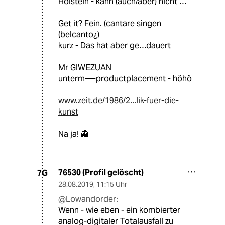
Holstein - kann (auch/aber) nicht …
Get it? Fein. (cantare singen
(belcanto¿)
kurz - Das hat aber ge…dauert
Mr GIWEZUAN
unterm—-productplacement - höhö
www.zeit.de/1986/2...lik-fuer-die-
kunst
Na ja! 👻
76530 (Profil gelöscht)
7G
28.08.2019
,
11:15 Uhr
@Lowandorder:
Wenn - wie eben - ein kombierter
analog-digitaler Totalausfall zu