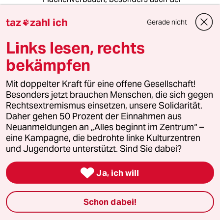
Wohnfläche, die immer größer wird.
taz
zahl ich
Jetzt wird festgestellt, dass ein paar Wohnung
Gerade nicht

in der City kleiner werden, schon wird mit der
fehlenden individuellen Rückzugsmöglichkeit
Links lesen, rechts
argumentiert, warum die Wohnung größer
bekämpfen
werden müssen.
Individuell Rückzug gibt es doch beim PKW -
Mit doppelter Kraft für eine offene Gesellschaft!
aber das ist dann wieder nicht korrekt.
Besonders jetzt brauchen Menschen, die sich gegen
So dreht man sich jedenfalls unendlich im
Rechtsextremismus einsetzen, unsere Solidarität.
Kreis.
Daher gehen 50 Prozent der Einnahmen aus
Neuanmeldungen an „Alles beginnt im Zentrum“ –
eine Kampagne, die bedrohte linke Kulturzentren
mowgli
M
und Jugendorte unterstützt. Sind Sie dabei?
26.08.2019
,
14:39 Uhr

Zitat: „Die Frage, ob ein einziges Doppelbett
Ja, ich will
auf Dauer gut ist für die Liebe, diese Frage
sollten sich Raumplaner heute aber schon mal
Schon dabei!
stellen.“
Sie werden lachen, Frau Dribbusch: Das tun sie.