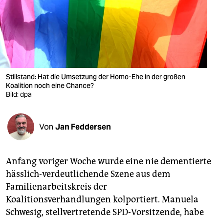
berlin
nord
wahrheit
verlag
Stillstand: Hat die Umsetzung der Homo-Ehe in der großen
verlag
Koalition noch eine Chance?
Bild: dpa
veranstaltungen
shop
Von
Jan Feddersen
fragen & hilfe
Anfang voriger Woche wurde eine nie dementierte
unterstützen
hässlich-verdeutlichende Szene aus dem
abo
Familienarbeitskreis der
Koalitionsverhandlungen kolportiert. Manuela
genossenschaft
Schwesig, stellvertretende SPD-Vorsitzende, habe