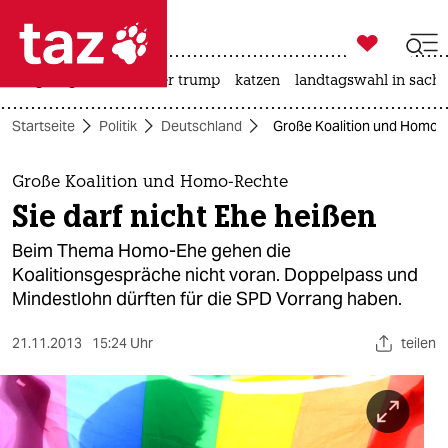

taz zahl ich
bergsteigen
usa unter trump
katzen
landtagswahl in sachs

taz zahl ich
Startseite
Politik
Deutschland
Große Koalition und Homo-R
taz zahl ich
themen
Große Koalition und Homo-Rechte
Sie darf nicht Ehe heißen
politik
Beim Thema Homo-Ehe gehen die
öko
Koalitionsgespräche nicht voran. Doppelpass und
Mindestlohn dürften für die SPD Vorrang haben.
gesellschaft
21.11.2013
15:24 Uhr
teilen
kultur
sport