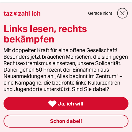
Respekt
R
taz
zahl ich
Gerade nicht

21.11.2013
,
16:34 Uhr
Absolut in Ordnung, wenn diese Verbindung
Links lesen, rechts
anders als ein christliches Sakrament benannt
bekämpfen
wird.
Wenn ich Diät mache, dann nenne ich es ja
Mit doppelter Kraft für eine offene Gesellschaft!
auch nicht Ramadan.
Besonders jetzt brauchen Menschen, die sich gegen
Rechtsextremismus einsetzen, unsere Solidarität.
Daher gehen 50 Prozent der Einnahmen aus
Tadeusz Kantor
Neuanmeldungen an „Alles beginnt im Zentrum“ –
TK
eine Kampagne, die bedrohte linke Kulturzentren
21.11.2013
,
17:55 Uhr
und Jugendorte unterstützt. Sind Sie dabei?
@Respekt:
Vollkommen richtig! Wir nennen das

Ja, ich will
ganze einfach Lebenspartnerschaft
und schmeissen endlich den
gesamten christlichen Schwachsinn
Schon dabei!
aus unserer Gesetzgebung.