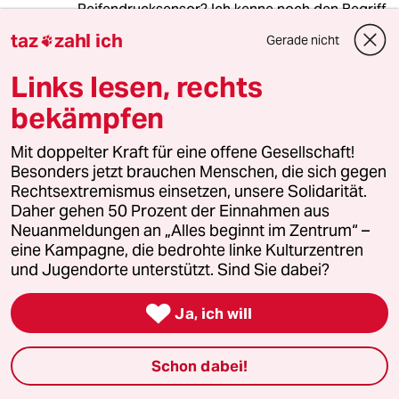
Reifendrucksensor? Ich kenne noch den Begriff
W O L K E , das lernte man in der Fahrschule
taz
zahl ich
Gerade nicht

und der Verstand sagt einem das bei Regen
der Scheibenwischer eingeschaltet wewrden
Links lesen, rechts
muss. Heute sind dafür Helfer vorgeschrieben!
Und dadurch werden Autos leider immer
bekämpfen
größer und teurer.
Mit doppelter Kraft für eine offene Gesellschaft!
Besonders jetzt brauchen Menschen, die sich gegen
Rechtsextremismus einsetzen, unsere Solidarität.
sollndas
S
Daher gehen 50 Prozent der Einnahmen aus
13.06.2025
,
18:22 Uhr
Neuanmeldungen an „Alles beginnt im Zentrum“ –
eine Kampagne, die bedrohte linke Kulturzentren
@Bernd Simon:
und Jugendorte unterstützt. Sind Sie dabei?
Das ist doch gut für die
Verkehrswende. Je mehr Firlefanz

vorgeschrieben wird, um so teurer
Ja, ich will
werden die Autos, und über die
Reparaturkosten auch die
Schon dabei!
Haftpflichtversicherungen. Und je
teurer die Autos werden, um so