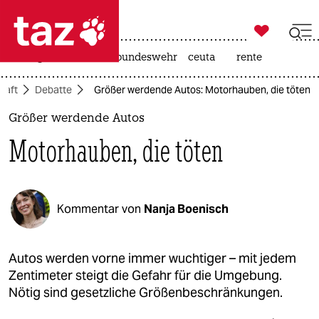

taz zahl ich
niedrigwasser
afd
bundeswehr
ceuta
rente

taz zahl ich
haft
Debatte
Größer werdende Autos: Motorhauben, die töten
taz zahl ich
Größer werdende Autos
themen
Motorhauben, die töten
politik
öko
Kommentar von
Nanja Boenisch
gesellschaft
kultur
Autos werden vorne immer wuchtiger – mit jedem
Zentimeter steigt die Gefahr für die Umgebung.
sport
Nötig sind gesetzliche Größenbeschränkungen.