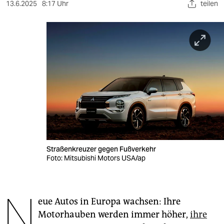
berlin
13.6.2025
8:17 Uhr
teilen
nord
wahrheit
verlag
verlag
veranstaltungen
shop
fragen & hilfe
Straßenkreuzer gegen Fußverkehr
Foto: Mitsubishi Motors USA/ap
unterstützen
abo
N
eue Autos in Europa wachsen: Ihre
genossenschaft
Motorhauben werden immer höher,
ihre