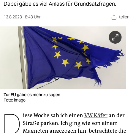
berlin
Dabei gäbe es viel Anlass für Grundsatzfragen.
nord
13.8.2023
8:43 Uhr
teilen
wahrheit
verlag
verlag
veranstaltungen
shop
fragen & hilfe
Zur EU gäbe es mehr zu sagen
unterstützen
Foto: imago
D
abo
iese Woche sah ich einen
VW Käfer
an der
genossenschaft
Straße parken. Ich ging wie von einem
Magneten angezogen hin, betrachtete die