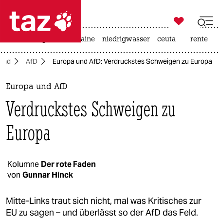

taz zahl ich
hitze
krieg in der ukraine
niedrigwasser
ceuta
rente

taz zahl ich
and
AfD
Europa und AfD: Verdruckstes Schweigen zu Europa
taz zahl ich
themen
Europa und AfD
Verdruckstes Schweigen zu
politik
Europa
öko
gesellschaft
Kolumne
Der rote Faden
kultur
von
Gunnar Hinck
sport
Mitte-Links traut sich nicht, mal was Kritisches zur
EU zu sagen – und überlässt so der AfD das Feld.