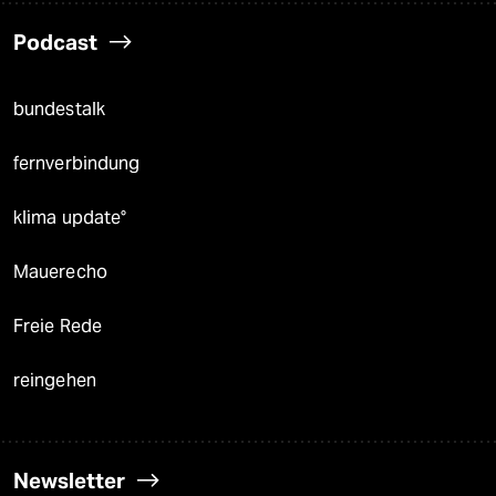
Podcast
bundestalk
fernverbindung
klima update°
Mauerecho
Freie Rede
reingehen
Newsletter