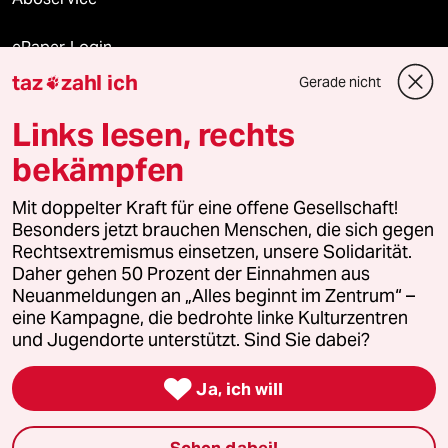
ePaper Login
taz
zahl ich
Gerade nicht

Downloads für Abonnierende
Links lesen, rechts
bekämpfen
© 2026 taz Verlags und Vertriebs GmbH
Mit doppelter Kraft für eine offene Gesellschaft!
Alle Rechte vorbehalten. Bei rechtlichen Fragen oder für Genehmigungen
wenden Sie sich bitte an
lizenzen@taz.de
Besonders jetzt brauchen Menschen, die sich gegen
Rechtsextremismus einsetzen, unsere Solidarität.
Daher gehen 50 Prozent der Einnahmen aus
Feedback
Redaktionsstatut
Kommune-Richtlinien
KI-
Neuanmeldungen an „Alles beginnt im Zentrum“ –
eine Kampagne, die bedrohte linke Kulturzentren
Leitlinie
Informant
Datenschutz
Impressum
AGB
und Jugendorte unterstützt. Sind Sie dabei?
Seitenwende
Einwilligungen widerrufen (Ads)

Ja, ich will