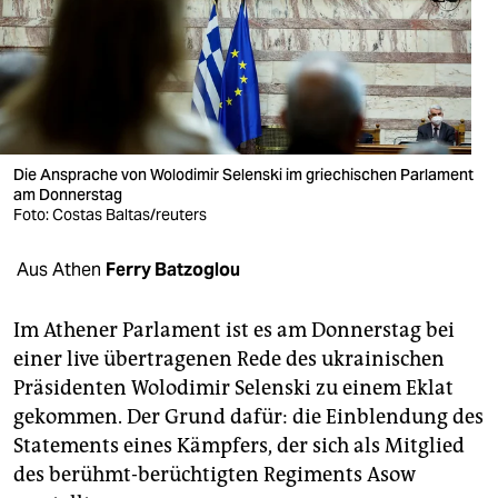
berlin
nord
wahrheit
verlag
Die Ansprache von Wolodimir Selenski im griechischen Parlament
am Donnerstag
verlag
Foto: Costas Baltas/reuters
veranstaltungen
Aus Athen
Ferry Batzoglou
shop
fragen & hilfe
Im Athener Parlament ist es am Donnerstag bei
einer live übertragenen Rede des ukrainischen
unterstützen
Präsidenten Wolodimir Selenski zu einem Eklat
gekommen. Der Grund dafür: die Einblendung des
abo
Statements eines Kämpfers, der sich als Mitglied
genossenschaft
des berühmt-berüchtigten Regiments Asow