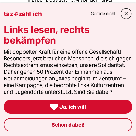
teilweise besetzt ist, versäumte er es sein
taz
zahl ich
Mitgefühl und Anteilnahme darüber
Gerade nicht

auszusprechen.
Links lesen, rechts
Und nun das. Es zeigt eben nur, dass Selenskij
auch nur ein Mensch ist, und Menschen
bekämpfen
machen mitunter eben schon mal Fehler. Ist
nur die Frage, wieso seine Berater da nicht
Mit doppelter Kraft für eine offene Gesellschaft!
Feuer geschrien haben.
Besonders jetzt brauchen Menschen, die sich gegen
Rechtsextremismus einsetzen, unsere Solidarität.
Daher gehen 50 Prozent der Einnahmen aus
Neuanmeldungen an „Alles beginnt im Zentrum“ –
Ria Sauter
RS
eine Kampagne, die bedrohte linke Kulturzentren
08.04.2022
,
20:47 Uhr
und Jugendorte unterstützt. Sind Sie dabei?
@Herbert Eisenbeiß:
Vielleicht weil seine Berater nichts

Ja, ich will
dagegen einzuwenden haben,
ebenso wir ihr Chef?
Schon dabei!