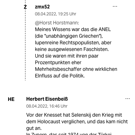
zmx52
Z
08.04.2022
,
19:25 Uhr
@Horst Horstmann:
Meines Wissens war das die ANEL
(die "unabhängigen Griechen"),
lupenreine Rechtspopulisten, aber
keine ausgewiesenen Faschisten.
Und sie waren mit ihren paar
Prozentpunkten eher
Mehrheitsbeschaffer ohne wirklichen
EInfluss auf die Politik.
Herbert Eisenbeiß
HE
08.04.2022
,
16:46 Uhr
Vor der Knesset hat Selenskij den Krieg mit
dem Holocaust verglichen, und das kam nicht
gut an.
In Zypern, das seit 1974 von der Türkei