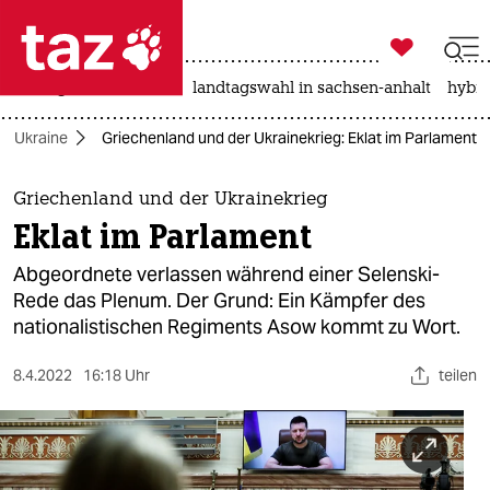

taz zahl ich
niedrigwasser
rente
landtagswahl in sachsen-anhalt
hybri

taz zahl ich
der Ukraine
Griechenland und der Ukrainekrieg: Eklat im Parlament
taz zahl ich
themen
Griechenland und der Ukrainekrieg
Eklat im Parlament
politik
Abgeordnete verlassen während einer Selenski-
öko
Rede das Plenum. Der Grund: Ein Kämpfer des
nationalistischen Regiments Asow kommt zu Wort.
gesellschaft
8.4.2022
16:18 Uhr
teilen
kultur
sport