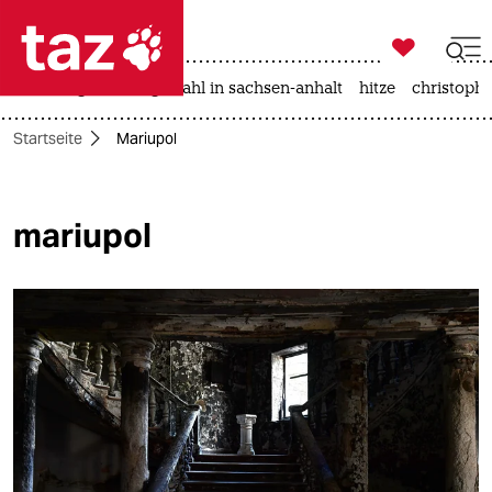

taz zahl ich
iran-krieg
landtagswahl in sachsen-anhalt
hitze
christophe

taz zahl ich
Startseite
Mariupol
taz zahl ich
themen
mariupol
politik
öko
gesellschaft
kultur
sport