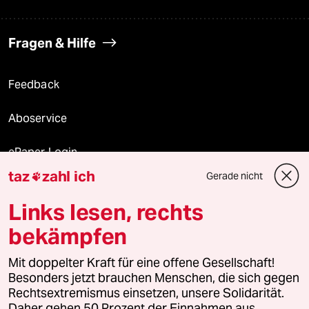
Fragen & Hilfe
Feedback
Aboservice
ePaper Login
taz
zahl ich
Gerade nicht

Downloads für Abonnierende
Links lesen, rechts
bekämpfen
© 2026 taz Verlags und Vertriebs GmbH
Alle Rechte vorbehalten. Bei rechtlichen Fragen oder für Genehmigungen
Mit doppelter Kraft für eine offene Gesellschaft!
wenden Sie sich bitte an
lizenzen@taz.de
Besonders jetzt brauchen Menschen, die sich gegen
Rechtsextremismus einsetzen, unsere Solidarität.
Daher gehen 50 Prozent der Einnahmen aus