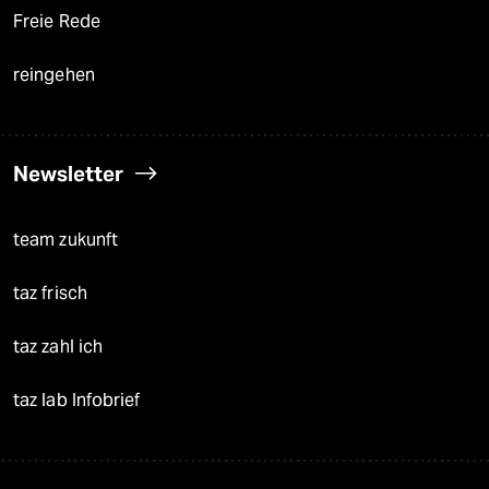
Freie Rede
reingehen
Newsletter
team zukunft
taz frisch
taz zahl ich
taz lab Infobrief