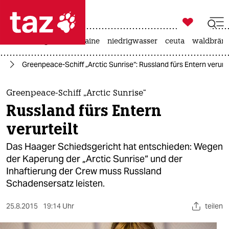

taz zahl ich
hitze
krieg in der ukraine
niedrigwasser
ceuta
waldbrän

taz zahl ich
pa
Greenpeace-Schiff „Arctic Sunrise“: Russland fürs Entern verurte
taz zahl ich
themen
Greenpeace-Schiff „Arctic Sunrise“
Russland fürs Entern
politik
verurteilt
öko
Das Haager Schiedsgericht hat entschieden: Wegen
der Kaperung der „Arctic Sunrise“ und der
gesellschaft
Inhaftierung der Crew muss Russland
Schadensersatz leisten.
kultur
sport
25.8.2015
19:14 Uhr
teilen