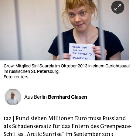
berlin
nord
wahrheit
verlag
verlag
veranstaltungen
Crew-Mitglied Sini Saarela im Oktober 2013 in einem Gerichtssaal
im russischen St. Petersburg.
shop
Foto: reuters
fragen & hilfe
Aus Berlin
Bernhard Clasen
unterstützen
abo
taz | Rund sieben Millionen Euro muss Russland
genossenschaft
als Schadensersatz für das Entern des Greenpeace-
Schiffes „Arctic Sunrise“ im September 2013