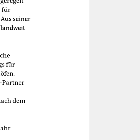
 geregelt
 für
 Aus seiner
hlandweit
iche
s für
höfen.
x-Partner
 nach dem
Jahr