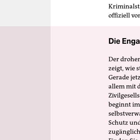
Kriminalst
offiziell v
Die Enga
Der drohe
zeigt, wie
Gerade jet
allem mit d
Zivilgesell
beginnt im
selbstverw
Schutz und 
zugänglich