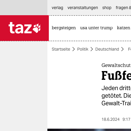
hautnavigation anspringen
hauptinhalt anspringen
footer anspringen
verlag
veranstaltungen
shop
fragen &
bergsteigen
usa unter trump
katzen

taz zahl ich
taz zahl ich
Startseite
Politik
Deutschland
F
themen
politik
Gewaltschut
Fußfe
öko
Jeden dritt
gesellschaft
getötet. Di
Gewalt-Tra
kultur
sport
18.6.2024
9:17