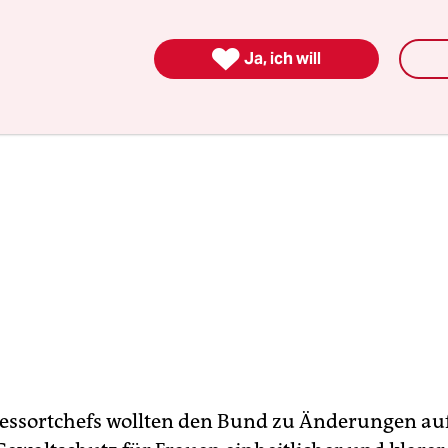
lar, welches Recht gelte.

Ja, ich will
essortchefs wollten den Bund zu Änderungen au