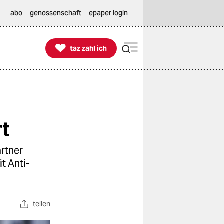
abo
genossenschaft
epaper login

taz zahl ich
taz zahl ich
rt
artner
t Anti-
teilen