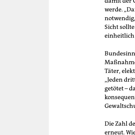
damit der 
werde. „Da
notwendig,
Sicht sollt
einheitli
Bundesinne
Maßnahmen 
Täter, ele
„Jeden dri
getötet – d
konsequent
Gewaltschu
Die Zahl d
erneut. Wie