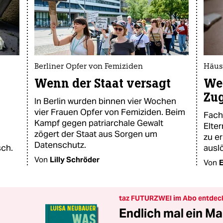
Berliner Opfer von Femiziden
Häus
Wenn der Staat versagt
Wen
Zu
In Berlin wurden binnen vier Wochen
vier Frauen Opfer von Femiziden. Beim
Fach
Kampf gegen patriarchale Gewalt
Elte
zögert der Staat aus Sorgen um
zu e
Datenschutz.
sch.
ausl
Von
Lilly Schröder
Von
E
taz FUTURZWEI im Abo entdec
Endlich mal ein Ma