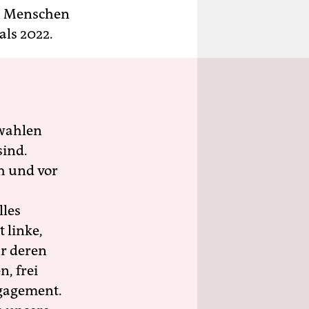
76 Menschen
als 2022.
wahlen
sind.
h und vor
lles
 linke,
ür deren
n, frei
ngagement.