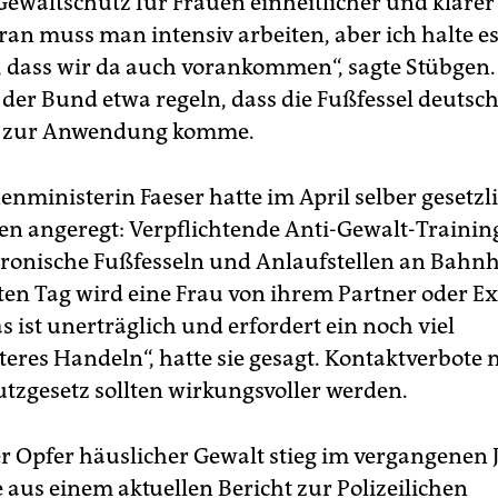
Gewaltschutz für Frauen einheitlicher und klarer
ran muss man intensiv arbeiten, aber ich halte es
 dass wir da auch vorankommen“, sagte Stübgen.
e der Bund etwa regeln, dass die Fußfessel deutsc
ch zur Anwendung komme.
nministerin Faeser hatte im April selber gesetzl
angeregt: Verpflichtende Anti-Gewalt-Training
ktronische Fußfesseln und Anlaufstellen an Bahn
tten Tag wird eine Frau von ihrem Partner oder E
as ist unerträglich und erfordert ein noch viel
eres Handeln“, hatte sie gesagt. Kontaktverbote
tzgesetz sollten wirkungsvoller werden.
er Opfer häuslicher Gewalt stieg im vergangenen 
 aus einem aktuellen Bericht zur Polizeilichen