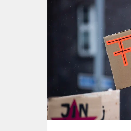
berlin
nord
wahrheit
verlag
verlag
veranstaltungen
shop
fragen & hilfe
unterstützen
abo
genossenschaft