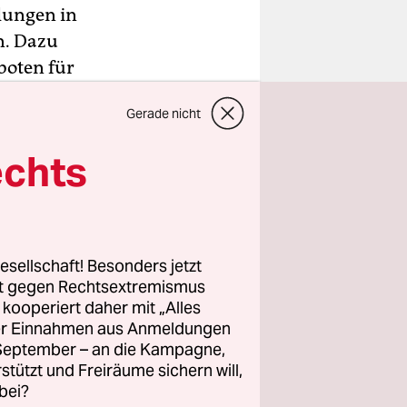
lungen in
n. Dazu
boten für
Gerade nicht
it auf
, die von
echts
esen Fragen
stetig.
ichael
esellschaft! Besonders jetzt
sdam,
rt gegen Rechtsextremismus
zeien
z kooperiert daher mit „Alles
ller Einnahmen aus Anmeldungen
. September – an die Kampagne,
r
rstützt und Freiräume sichern will,
n auflaure,
bei?