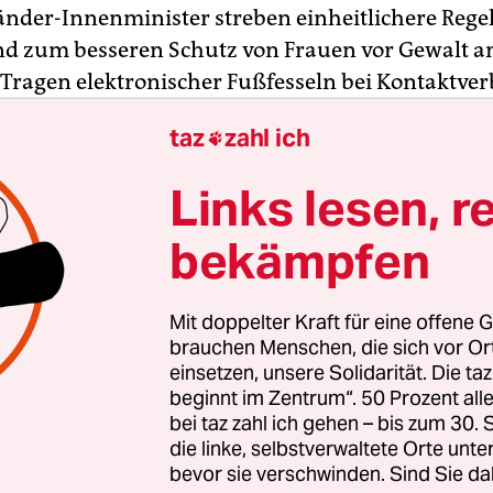
Länder-Innenminister streben einheitlichere Rege
d zum besseren Schutz von Frauen vor Gewalt a
 Tragen elektronischer Fußfesseln bei Kontaktver
r und eine Pflicht zur Gewaltprävention. Bei
taz
zahl ich

nministerin Nancy Faeser (SPD) dürften sie dam
mmen stoßen. Die Innenministerkonferenz (IMK)
Links lesen, r
is Freitag in Potsdam tagt, wird sich auch mit di
ie Fälle häuslicher Gewalt in Deutschland steigen 
bekämpfen
enzvorsitzende, Brandenburgs Innenminister M
Mit doppelter Kraft für eine offene G
DU), sagte der Deutschen Presse-Agentur in Pot
brauchen Menschen, die sich vor O
dliche gesetzliche Regelungen bei den Landespoli
einsetzen, unsere Solidarität. Die ta
beginnt im Zentrum“. 50 Prozent a
 Problemen. Ein Beispiel: Bei einem Kontakt- und
bei taz zahl ich gehen – bis zum 30
erbot für einen Gewalttäter in Brandenburg, de
die linke, selbstverwaltete Orte unte
eine Frau geschlagen habe und ihr dann in Berli
bevor sie verschwinden. Sind Sie da