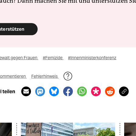
 auch? Dann machen Sie mit und unterstützen Si
nterstützen
ewalt gegen Frauen
#Femizide
#Innenministerkonferenz
ommentieren
Fehlerhinweis
 teilen