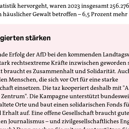
atistik hervorgeht, waren 2023 insgesamt 256.2
on häuslicher Gewalt betroffen – 6,5 Prozent mehr 
gierten stärken
nde Erfolg der AfD bei den kommenden Landtags
 stark rechtsextreme Kräfte inzwischen geworden 
zt braucht es Zusammenhalt und Solidarität. Auc
en Menschen, die sich vor Ort für eine starke
schaft einsetzen. Die taz kooperiert deshalb mit "A
 Zentrum". Die Kampagne unterstützt bundesweit
altete Orte und baut einen solidarischen Fonds f
Erhalt auf. Eine offene Gesellschaft braucht gute
en Journalismus – und zivilgesellschaftliches E