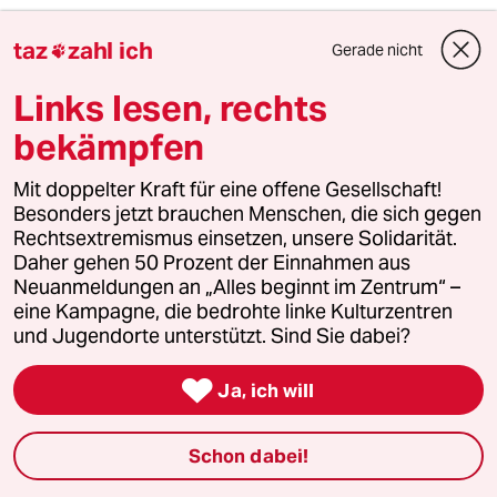
3
Bundeszentrale gegen Kinderfiguren
taz
zahl ich
Gerade nicht

Benjamin, du lieber Anarchist
Links lesen, rechts
bekämpfen
4
Über die geschlechtergerechte Stadt
„Die Stadt ist gemacht für den weißen
Mit doppelter Kraft für eine offene Gesellschaft!
Mann in einem Auto“
Besonders jetzt brauchen Menschen, die sich gegen
Rechtsextremismus einsetzen, unsere Solidarität.
Daher gehen 50 Prozent der Einnahmen aus
Neuanmeldungen an „Alles beginnt im Zentrum“ –
5
Krise der Demokratie
eine Kampagne, die bedrohte linke Kulturzentren
AfD-Wählen als Triebabfuhr
und Jugendorte unterstützt. Sind Sie dabei?

Ja, ich will
6
Streit um Rente mit 63
Passgenauer Populismus
Schon dabei!