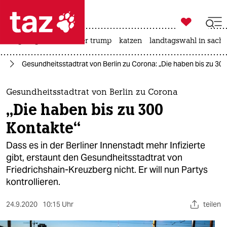

taz zahl ich
bergsteigen
usa unter trump
katzen
landtagswahl in sachs

taz zahl ich
us
Gesundheitsstadtrat von Berlin zu Corona: „Die haben bis zu 30
taz zahl ich
themen
Gesundheitsstadtrat von Berlin zu Corona
„Die haben bis zu 300
politik
Kontakte“
öko
Dass es in der Berliner Innenstadt mehr Infizierte
gibt, erstaunt den Gesundheitsstadtrat von
gesellschaft
Friedrichshain-Kreuzberg nicht. Er will nun Partys
kontrollieren.
kultur
sport
24.9.2020
10:15 Uhr
teilen