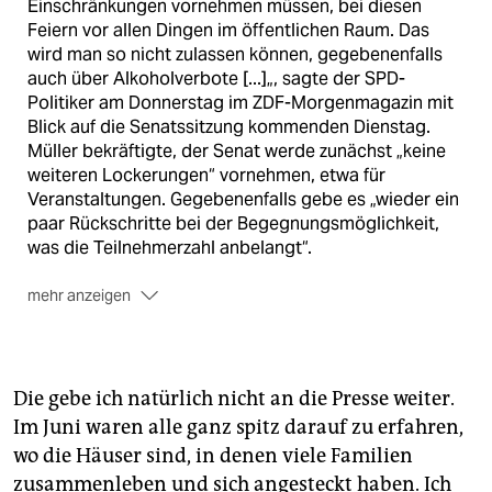
Einschränkungen vornehmen müssen, bei diesen
Feiern vor allen Dingen im öffentlichen Raum. Das
wird man so nicht zulassen können, gegebenenfalls
auch über Alkoholverbote [...]„, sagte der SPD-
Politiker am Donnerstag im ZDF-Morgenmagazin mit
Blick auf die Senatssitzung kommenden Dienstag.
Müller bekräftigte, der Senat werde zunächst „keine
weiteren Lockerungen“ vornehmen, etwa für
Veranstaltungen. Gegebenenfalls gebe es „wieder ein
paar Rückschritte bei der Begegnungsmöglichkeit,
was die Teilnehmerzahl anbelangt“.
mehr anzeigen
Laut dem Lagebericht der Gesundheitsverwaltung
vom Mittwochabend ist die Zahl der gemeldeten
Corona-Fälle in der Hauptstadt innerhalb eines Tages
um 199 gestiegen – der höchste Wert seit Wochen. Im
Die gebe ich natürlich nicht an die Presse weiter.
Vergleich der Bundesländer weist Berlin mit einem
Im Juni waren alle ganz spitz darauf zu erfahren,
Wert von 22,9 die meisten Infizierten pro 100 000
wo die Häuser sind, in denen viele Familien
Einwohner in den vergangenen sieben Tagen auf. Das
zusammenleben und sich angesteckt haben. Ich
geht aus Daten des Robert Koch-Instituts hervor.