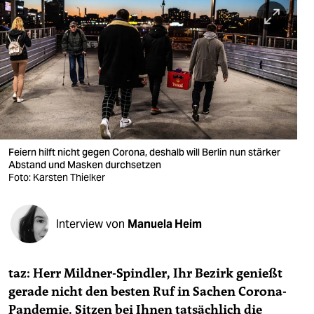
berlin
nord
wahrheit
verlag
verlag
veranstaltungen
Feiern hilft nicht gegen Corona, deshalb will Berlin nun stärker
Abstand und Masken durchsetzen
shop
Foto: Karsten Thielker
fragen & hilfe
Interview von
Manuela Heim
unterstützen
abo
taz: Herr Mildner-Spindler, Ihr Bezirk genießt
genossenschaft
gerade nicht den besten Ruf in Sachen Corona-
Pandemie. Sitzen bei Ihnen tatsächlich die