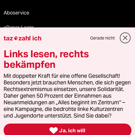
Aboservice
ePaper Login
taz
zahl ich
Gerade nicht

Downloads für Abonnierende
Links lesen, rechts
bekämpfen
© 2026 taz Verlags und Vertriebs GmbH
Alle Rechte vorbehalten. Bei rechtlichen Fragen oder für Genehmigungen
Mit doppelter Kraft für eine offene Gesellschaft!
wenden Sie sich bitte an
lizenzen@taz.de
Besonders jetzt brauchen Menschen, die sich gegen
Rechtsextremismus einsetzen, unsere Solidarität.
Daher gehen 50 Prozent der Einnahmen aus
Feedback
Redaktionsstatut
Kommune-Richtlinien
KI-
Neuanmeldungen an „Alles beginnt im Zentrum“ –
eine Kampagne, die bedrohte linke Kulturzentren
Leitlinie
Informant
Datenschutz
Impressum
AGB
und Jugendorte unterstützt. Sind Sie dabei?
Seitenwende
Einwilligungen widerrufen (Ads)

Ja, ich will