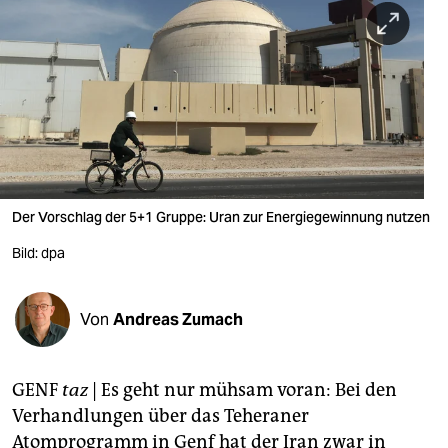
berlin
nord
wahrheit
verlag
verlag
veranstaltungen
Der Vorschlag der 5+1 Gruppe: Uran zur Energiegewinnung nutzen
shop
Bild: dpa
fragen & hilfe
Von
Andreas Zumach
unterstützen
abo
GENF
taz
| Es geht nur mühsam voran: Bei den
genossenschaft
Verhandlungen über das Teheraner
Atomprogramm in Genf hat der Iran zwar in