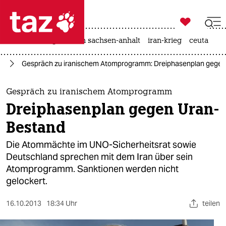

taz zahl ich
hitze
landtagswahl in sachsen-anhalt
iran-krieg
ceuta

taz zahl ich
st
Gespräch zu iranischem Atomprogramm: Dreiphasenplan gegen
taz zahl ich
themen
Gespräch zu iranischem Atomprogramm
Dreiphasenplan gegen Uran-
politik
Bestand
öko
Die Atommächte im UNO-Sicherheitsrat sowie
Deutschland sprechen mit dem Iran über sein
gesellschaft
Atomprogramm. Sanktionen werden nicht
gelockert.
kultur
sport
16.10.2013
18:34 Uhr
teilen