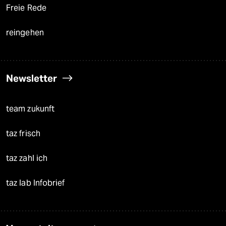
Freie Rede
reingehen
Newsletter
team zukunft
taz frisch
taz zahl ich
taz lab Infobrief