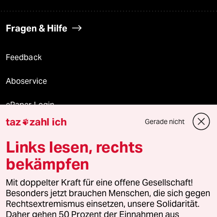
Fragen & Hilfe
Feedback
Aboservice
ePaper Login
taz
zahl ich
Gerade nicht

Downloads für Abonnierende
Links lesen, rechts
bekämpfen
© 2026 taz Verlags und Vertriebs GmbH
Mit doppelter Kraft für eine offene Gesellschaft!
Alle Rechte vorbehalten. Bei rechtlichen Fragen oder für Genehmigungen
wenden Sie sich bitte an
lizenzen@taz.de
Besonders jetzt brauchen Menschen, die sich gegen
Rechtsextremismus einsetzen, unsere Solidarität.
Daher gehen 50 Prozent der Einnahmen aus