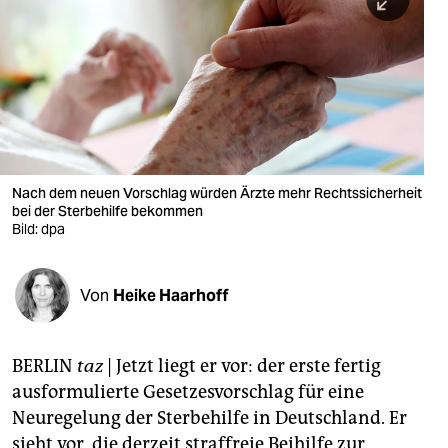
berlin
nord
wahrheit
verlag
verlag
Nach dem neuen Vorschlag würden Ärzte mehr Rechtssicherheit
bei der Sterbehilfe bekommen
veranstaltungen
Bild: dpa
shop
fragen & hilfe
Von
Heike Haarhoff
unterstützen
BERLIN
taz
| Jetzt liegt er vor: der erste fertig
abo
ausformulierte Gesetzesvorschlag für eine
genossenschaft
Neuregelung der Sterbehilfe in Deutschland. Er
sieht vor, die derzeit straffreie Beihilfe zur