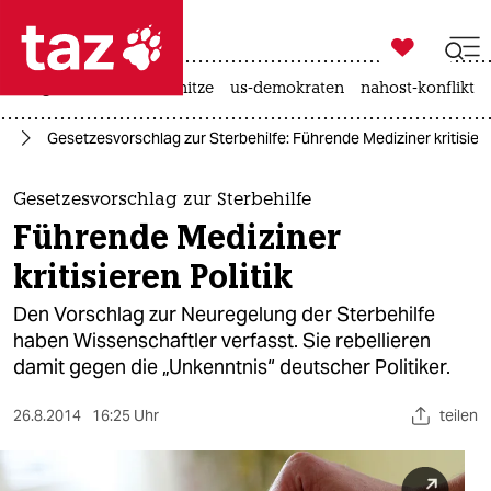

taz zahl ich
krieg in der ukraine
hitze
us-demokraten
nahost-konflikt

taz zahl ich
nd
Gesetzesvorschlag zur Sterbehilfe: Führende Mediziner kritisiere
taz zahl ich
themen
Gesetzesvorschlag zur Sterbehilfe
Führende Mediziner
politik
kritisieren Politik
öko
Den Vorschlag zur Neuregelung der Sterbehilfe
haben Wissenschaftler verfasst. Sie rebellieren
gesellschaft
damit gegen die „Unkenntnis“ deutscher Politiker.
kultur
26.8.2014
16:25 Uhr
teilen
sport