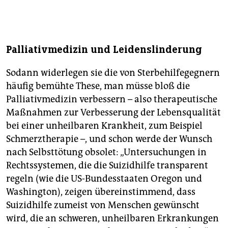
Die Positionen:
Hierüber sind sich die Koalitionäre
weiterhin uneins. Während in der Union eine Gruppe
um den CDU-Abgeordneten Michael Brand auch
Ärzten bei Verstoß mit Haftstrafen drohen will,
Palliativmedizin und Leidenslinderung
plädieren die SPD-Politikerin Carola Reimann und der
CDU-Bundestagsvizepräsident Peter Hintze für eine
Sodann widerlegen sie die von Sterbehilfegegnern
liberale Lösung, die Ärzten die Sterbehilfe in engen
Grenzen erlaubt. Grundsätzlich wollen große Teile von
häufig bemühte These, man müsse bloß die
Union und SPD die organisierte Sterbehilfe durch
Palliativmedizin verbessern – also therapeutische
Vereine verbieten.
Maßnahmen zur Verbesserung der Lebensqualität
bei einer unheilbaren Krankheit, zum Beispiel
Schmerztherapie –, und schon werde der Wunsch
nach Selbsttötung obsolet: „Untersuchungen in
Rechtssystemen, die die Suizidhilfe transparent
regeln (wie die US-Bundesstaaten Oregon und
Washington), zeigen übereinstimmend, dass
Suizidhilfe zumeist von Menschen gewünscht
wird, die an schweren, unheilbaren Erkrankungen