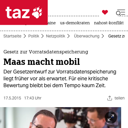

taz zahl ich
hitze
krieg in der ukraine
us-demokraten
nahost-konflikt

taz zahl ich
Startseite
Politik
Netzpolitik
Überwachung
Gesetz zur
taz zahl ich
themen
Gesetz zur Vorratsdatenspeicherung
Maas macht mobil
politik
Der Gesetzentwurf zur Vorratsdatenspeicherung
öko
liegt früher vor als erwartet. Für eine kritische
Bewertung bleibt bei dem Tempo kaum Zeit.
gesellschaft
17.5.2015
17:43 Uhr
teilen
kultur
sport