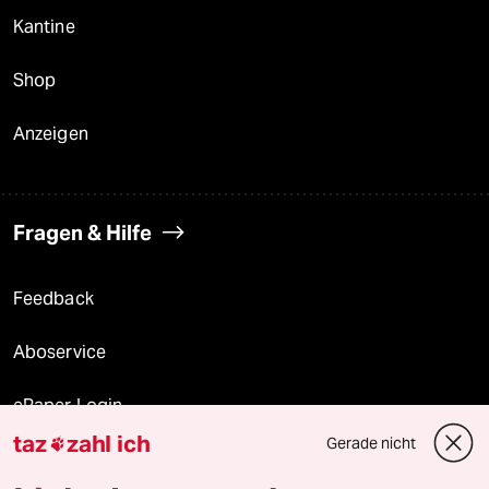
Kantine
Shop
Anzeigen
Fragen & Hilfe
Feedback
Aboservice
ePaper Login
taz
zahl ich
Gerade nicht

Downloads für Abonnierende