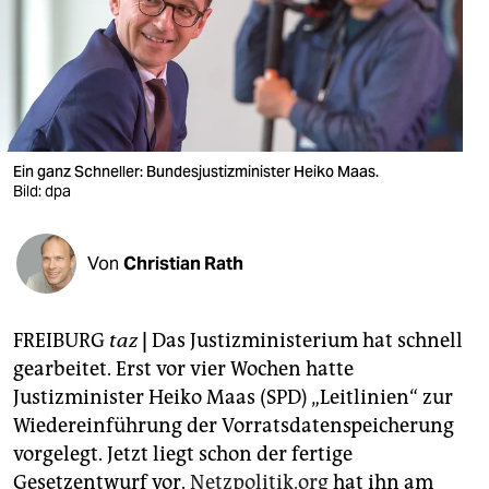
berlin
nord
wahrheit
verlag
Ein ganz Schneller: Bundesjustizminister Heiko Maas.
verlag
Bild: dpa
veranstaltungen
Von
Christian Rath
shop
fragen & hilfe
FREIBURG
taz
|
Das Justizministerium hat schnell
unterstützen
gearbeitet. Erst vor vier Wochen hatte
Justizminister Heiko Maas (SPD) „Leitlinien“ zur
abo
Wiedereinführung der Vorratsdatenspeicherung
genossenschaft
vorgelegt. Jetzt liegt schon der fertige
Gesetzentwurf vor.
Netzpolitik.org
hat ihn am