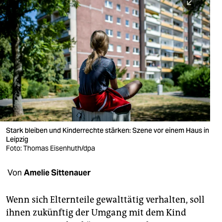
berlin
nord
wahrheit
verlag
verlag
veranstaltungen
shop
Stark bleiben und Kinderrechte stärken: Szene vor einem Haus in
Leipzig
fragen & hilfe
Foto: Thomas Eisenhuth/dpa
unterstützen
Von
Amelie Sittenauer
abo
Wenn sich Elternteile gewalttätig verhalten, soll
genossenschaft
ihnen zukünftig der Umgang mit dem Kind