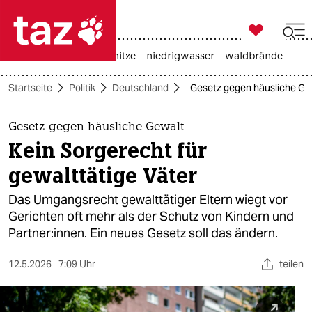

taz zahl ich
krieg in der ukraine
hitze
niedrigwasser
waldbrände

taz zahl ich
Startseite
Politik
Deutschland
Gesetz gegen häusliche Gew
taz zahl ich
themen
Gesetz gegen häusliche Gewalt
Kein Sorgerecht für
politik
gewalttätige Väter
öko
Das Umgangsrecht gewalttätiger Eltern wiegt vor
Gerichten oft mehr als der Schutz von Kindern und
gesellschaft
Partner:innen. Ein neues Gesetz soll das ändern.
kultur
12.5.2026
7:09 Uhr
teilen
sport