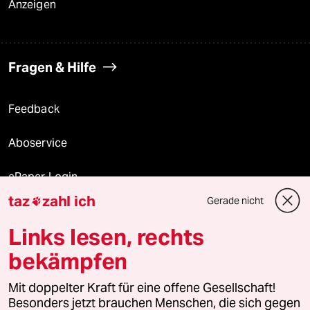
Anzeigen
Fragen & Hilfe
Feedback
Aboservice
ePaper Login
taz
zahl ich
Gerade nicht

Downloads für Abonnierende
Links lesen, rechts
bekämpfen
© 2026 taz Verlags und Vertriebs GmbH
Alle Rechte vorbehalten. Bei rechtlichen Fragen oder für Genehmigungen
Mit doppelter Kraft für eine offene Gesellschaft!
wenden Sie sich bitte an
lizenzen@taz.de
Besonders jetzt brauchen Menschen, die sich gegen