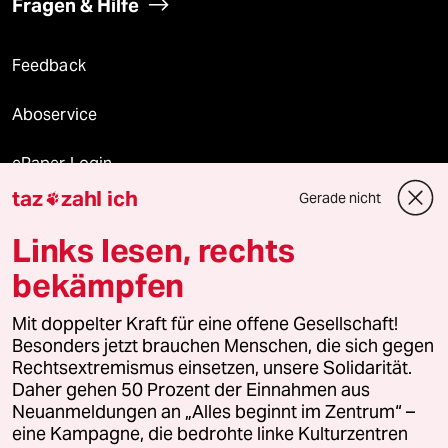
Fragen & Hilfe
Feedback
Aboservice
ePaper Login
taz
zahl ich
Gerade nicht

Downloads für Abonnierende
Links lesen, rechts
bekämpfen
© 2026 taz Verlags und Vertriebs GmbH
Alle Rechte vorbehalten. Bei rechtlichen Fragen oder für Genehmigungen
Mit doppelter Kraft für eine offene Gesellschaft!
wenden Sie sich bitte an
lizenzen@taz.de
Besonders jetzt brauchen Menschen, die sich gegen
Rechtsextremismus einsetzen, unsere Solidarität.
Daher gehen 50 Prozent der Einnahmen aus
Feedback
Redaktionsstatut
Kommune-Richtlinien
KI-
Neuanmeldungen an „Alles beginnt im Zentrum“ –
eine Kampagne, die bedrohte linke Kulturzentren
Leitlinie
Informant
Datenschutz
Impressum
AGB