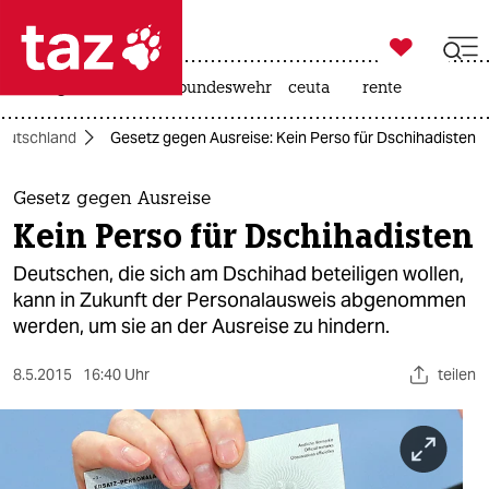

taz zahl ich
niedrigwasser
afd
bundeswehr
ceuta
rente

taz zahl ich
eutschland
Gesetz gegen Ausreise: Kein Perso für Dschihadisten
taz zahl ich
themen
Gesetz gegen Ausreise
Kein Perso für Dschihadisten
politik
Deutschen, die sich am Dschihad beteiligen wollen,
öko
kann in Zukunft der Personalausweis abgenommen
werden, um sie an der Ausreise zu hindern.
gesellschaft
8.5.2015
16:40 Uhr
teilen
kultur
sport