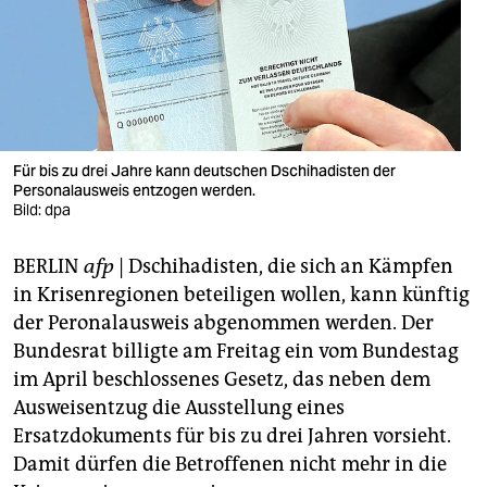
berlin
nord
wahrheit
verlag
Für bis zu drei Jahre kann deutschen Dschihadisten der
verlag
Personalausweis entzogen werden.
Bild: dpa
veranstaltungen
BERLIN
afp
| Dschihadisten, die sich an Kämpfen
shop
in Krisenregionen beteiligen wollen, kann künftig
fragen & hilfe
der Peronalausweis abgenommen werden. Der
Bundesrat billigte am Freitag ein vom Bundestag
unterstützen
im April beschlossenes Gesetz, das neben dem
abo
Ausweisentzug die Ausstellung eines
Ersatzdokuments für bis zu drei Jahren vorsieht.
genossenschaft
Damit dürfen die Betroffenen nicht mehr in die