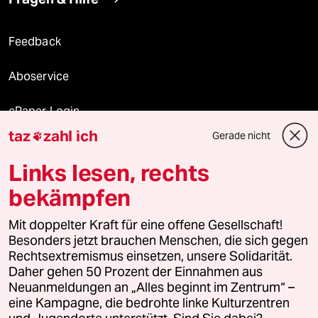
Feedback
Aboservice
ePaper Login
taz
zahl ich
Gerade nicht

Downloads für Abonnierende
Links lesen, rechts
bekämpfen
© 2026 taz Verlags und Vertriebs GmbH
Alle Rechte vorbehalten. Bei rechtlichen Fragen oder für Genehmigungen
Mit doppelter Kraft für eine offene Gesellschaft!
wenden Sie sich bitte an
lizenzen@taz.de
Besonders jetzt brauchen Menschen, die sich gegen
Rechtsextremismus einsetzen, unsere Solidarität.
Daher gehen 50 Prozent der Einnahmen aus
Feedback
Redaktionsstatut
Kommune-Richtlinien
KI-
Neuanmeldungen an „Alles beginnt im Zentrum“ –
eine Kampagne, die bedrohte linke Kulturzentren
Leitlinie
Informant
Datenschutz
Impressum
AGB