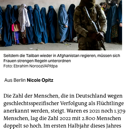
berlin
nord
wahrheit
verlag
verlag
Seitdem die Taliban wieder in Afghanistan regieren, müssen sich
Frauen strengen Regeln unterordnen
veranstaltungen
Foto: Ebrahim Noroozi/AP/dpa
shop
Aus Berlin
Nicole Opitz
fragen & hilfe
unterstützen
Die Zahl der Menschen, die in Deutschland wegen
geschlechtsspezifischer Verfolgung als Flüchtlinge
abo
anerkannt werden, steigt. Waren es 2021 noch 1.379
Menschen, lag die Zahl 2022 mit 2.800 Menschen
genossenschaft
doppelt so hoch. Im ersten Halbjahr dieses Jahres