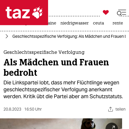

taz zahl ich
hitze
krieg in der ukraine
niedrigwasser
ceuta
rente

taz zahl ich
us
Geschlechtsspezifische Verfolgung: Als Mädchen und Frauen b
taz zahl ich
themen
Geschlechtsspezifische Verfolgung
Als Mädchen und Frauen
politik
bedroht
öko
Die Linkspartei lobt, dass mehr Flüchtlinge wegen
geschlechtsspezifischer Verfolgung anerkannt
gesellschaft
werden. Kritik übt die Partei aber am Schutzstatuts.
kultur
20.8.2023
16:50 Uhr
teilen
sport