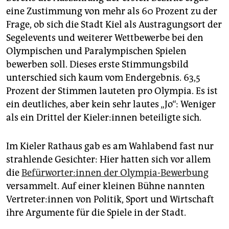
epaper login
eine Zustimmung von mehr als 60 Prozent zu der
Frage, ob sich die Stadt Kiel als Austragungsort der
Segelevents und weiterer Wettbewerbe bei den
Olympischen und Paralympischen Spielen
bewerben soll. Dieses erste Stimmungsbild
unterschied sich kaum vom Endergebnis. 63,5
Prozent der Stimmen lauteten pro Olympia. Es ist
ein deutliches, aber kein sehr lautes „Jo“: Weniger
als ein Drittel der Kie­le­r:in­nen beteiligte sich.
Im Kieler Rathaus gab es am Wahlabend fast nur
strahlende Gesichter: Hier hatten sich vor allem
die
Be­für­wor­te­r:in­nen der Olympia-Bewerbung
versammelt. Auf einer kleinen Bühne nannten
Ver­tre­te­r:in­nen von Politik, Sport und Wirtschaft
ihre Argumente für die Spiele in der Stadt.