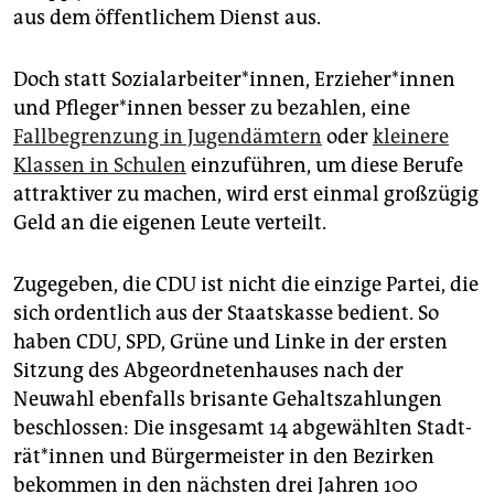
aus dem öffentlichem Dienst aus.
Doch statt Sozialarbeiter*innen, Er­zie­he­r*in­nen
und Pfle­ge­r*in­nen besser zu bezahlen, eine
Fallbegrenzung in Jugendämtern
oder
kleinere
Klassen in Schulen
einzuführen, um diese Berufe
attraktiver zu machen, wird erst einmal großzügig
Geld an die eigenen Leute verteilt.
Zugegeben, die CDU ist nicht die einzige Partei, die
sich ordentlich aus der Staatskasse bedient. So
haben CDU, SPD, Grüne und Linke in der ersten
Sitzung des Abgeordnetenhauses nach der
Neuwahl ebenfalls brisante Gehaltszahlungen
beschlossen: Die insgesamt 14 abgewählten Stadt­
rä­t*in­nen und Bürgermeister in den Bezirken
bekommen in den nächsten drei Jahren 100