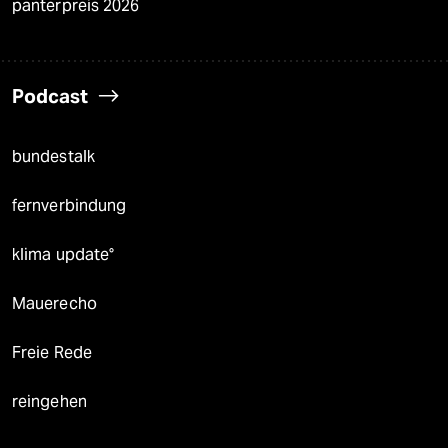
panterpreis 2026
Podcast
bundestalk
fernverbindung
klima update°
Mauerecho
Freie Rede
reingehen