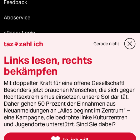
Feedback
Aboservice
ePaper Login
taz
zahl ich
Gerade nicht

Downloads für Abonnierende
Links lesen, rechts
bekämpfen
© 2026 taz Verlags und Vertriebs GmbH
Alle Rechte vorbehalten. Bei rechtlichen Fragen oder für Genehmigungen
Mit doppelter Kraft für eine offene Gesellschaft!
wenden Sie sich bitte an
lizenzen@taz.de
Besonders jetzt brauchen Menschen, die sich gegen
Rechtsextremismus einsetzen, unsere Solidarität.
Daher gehen 50 Prozent der Einnahmen aus
Feedback
Redaktionsstatut
Kommune-Richtlinien
KI-
Neuanmeldungen an „Alles beginnt im Zentrum“ –
eine Kampagne, die bedrohte linke Kulturzentren
Leitlinie
Informant
Datenschutz
Impressum
AGB
und Jugendorte unterstützt. Sind Sie dabei?
Seitenwende
Einwilligungen widerrufen (Ads)

Ja, ich will