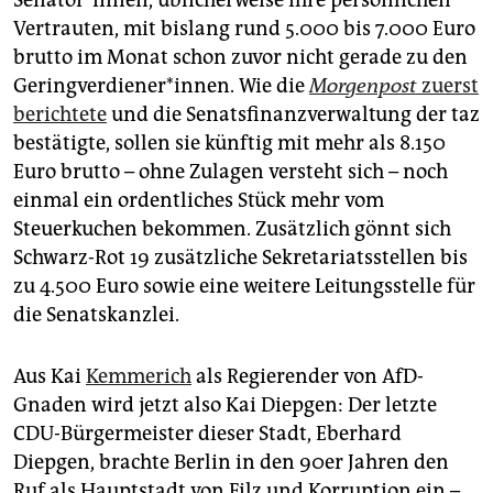
Senator*innen, üblicherweise ihre persönlichen
Vertrauten, mit bislang rund 5.000 bis 7.000 Euro
brutto im Monat schon zuvor nicht gerade zu den
Ge­ring­ver­die­ne­r*in­nen. Wie die
Morgenpost
zuerst
berichtete
und die Senatsfinanzverwaltung der taz
bestätigte, sollen sie künftig mit mehr als 8.150
Euro brutto – ohne Zulagen versteht sich – noch
einmal ein ordentliches Stück mehr vom
Steuerkuchen bekommen. Zusätzlich gönnt sich
Schwarz-Rot 19 zusätzliche Sekretariatsstellen bis
zu 4.500 Euro sowie eine weitere Leitungsstelle für
die Senatskanzlei.
Aus Kai
Kemmerich
als Regierender von AfD-
Gnaden wird jetzt also Kai Diepgen: Der letzte
CDU-Bürgermeister dieser Stadt, Eberhard
Diepgen, brachte Berlin in den 90er Jahren den
Ruf als Hauptstadt von Filz und Korruption ein –