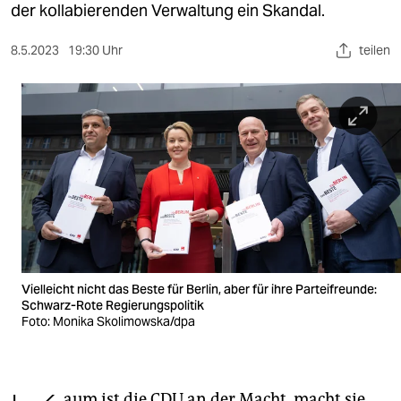
berlin
der kollabierenden Verwaltung ein Skandal.
nord
8.5.2023
19:30 Uhr
teilen
wahrheit
verlag
verlag
veranstaltungen
shop
fragen & hilfe
Vielleicht nicht das Beste für Berlin, aber für ihre Parteifreunde:
unterstützen
Schwarz-Rote Regierungspolitik
Foto: Monika Skolimowska/dpa
abo
genossenschaft
aum ist die CDU an der Macht, macht sie