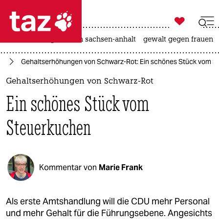

taz zahl ich
hitze
landtagswahl in sachsen-anhalt
gewalt gegen frauen

taz zahl ich
in
Gehaltserhöhungen von Schwarz-Rot: Ein schönes Stück vom 
taz zahl ich
Gehaltserhöhungen von Schwarz-Rot
themen
Ein schönes Stück vom
politik
Steuerkuchen
öko
gesellschaft
Kommentar von
Marie Frank
kultur
sport
Als erste Amtshandlung will die CDU mehr Personal
und mehr Gehalt für die Führungsebene. Angesichts