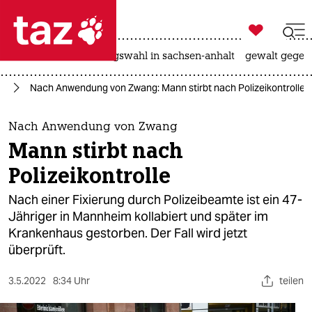

taz zahl ich
hitze
surfen
landtagswahl in sachsen-anhalt
gewalt gegen

taz zahl ich
us
Nach Anwendung von Zwang: Mann stirbt nach Polizeikontrolle
taz zahl ich
themen
Nach Anwendung von Zwang
Mann stirbt nach
politik
Polizeikontrolle
öko
Nach einer Fixierung durch Polizeibeamte ist ein 47-
Jähriger in Mannheim kollabiert und später im
gesellschaft
Krankenhaus gestorben. Der Fall wird jetzt
überprüft.
kultur
sport
3.5.2022
8:34 Uhr
teilen