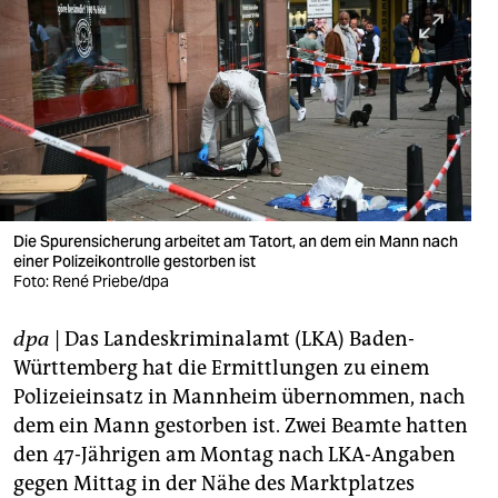
berlin
nord
wahrheit
verlag
verlag
veranstaltungen
Die Spurensicherung arbeitet am Tatort, an dem ein Mann nach
einer Polizeikontrolle gestorben ist
Foto: René Priebe/dpa
shop
fragen & hilfe
dpa
| Das Landeskriminalamt (LKA) Baden-
Württemberg hat die Ermittlungen zu einem
unterstützen
Polizeieinsatz in Mannheim übernommen, nach
abo
dem ein Mann gestorben ist. Zwei Beamte hatten
den 47-Jährigen am Montag nach LKA-Angaben
genossenschaft
gegen Mittag in der Nähe des Marktplatzes