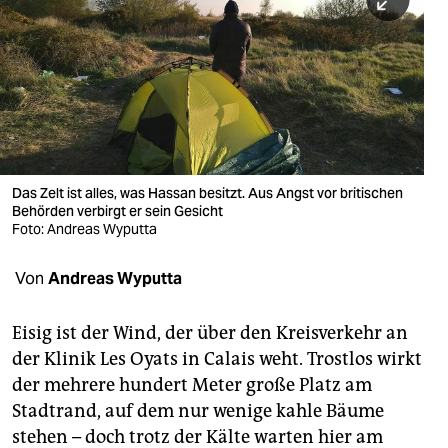
berlin
nord
wahrheit
verlag
verlag
Das Zelt ist alles, was Hassan besitzt. Aus Angst vor britischen
Behörden verbirgt er sein Gesicht
veranstaltungen
Foto: Andreas Wyputta
shop
Von
Andreas Wyputta
fragen & hilfe
unterstützen
Eisig ist der Wind, der über den Kreisverkehr an
der Klinik Les Oyats in Calais weht. Trostlos wirkt
abo
der mehrere hundert Meter große Platz am
Stadtrand, auf dem nur wenige kahle Bäume
genossenschaft
stehen – doch trotz der Kälte warten hier am