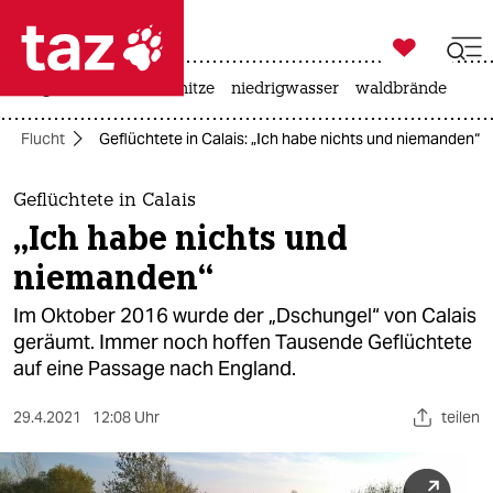

taz zahl ich
krieg in der ukraine
hitze
niedrigwasser
waldbrände

taz zahl ich
Flucht
Geflüchtete in Calais: „Ich habe nichts und niemanden“
taz zahl ich
themen
Geflüchtete in Calais
„Ich habe nichts und
politik
niemanden“
öko
Im Oktober 2016 wurde der „Dschungel“ von Calais
geräumt. Immer noch hoffen Tausende Geflüchtete
gesellschaft
auf eine Passage nach England.
kultur
29.4.2021
12:08 Uhr
teilen
sport