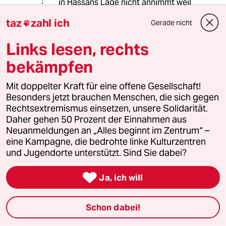
in Hassans Lage nicht annimmt weil
die Gründe, etwa Terrorherrschaft
taz
zahl ich
Gerade nicht

der Taliban, aus denen man geflohen
ist immer noch bestehen finde ich
Links lesen, rechts
aber absolut verständlich und
nachvollziehbar.
bekämpfen
[1]
Mit doppelter Kraft für eine offene Gesellschaft!
www.bamf.de/Shared...n=282388&cm
Besonders jetzt brauchen Menschen, die sich gegen
s_pos=6
Rechtsextremismus einsetzen, unsere Solidarität.
Daher gehen 50 Prozent der Einnahmen aus
Neuanmeldungen an „Alles beginnt im Zentrum“ –
Ria Sauter
RS
eine Kampagne, die bedrohte linke Kulturzentren
und Jugendorte unterstützt. Sind Sie dabei?
29.04.2021
,
15:02 Uhr
@Nobodys Hero:

Ja, ich will
An das bezahlte Ticket habe ich auch
gedacht. Es sollte ihnen auch ein
Startkaptital mitgegeben werden.
Schon dabei!
Unbedingt.