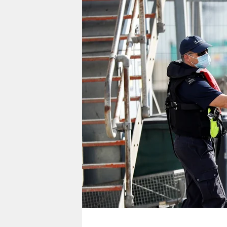
berlin
nord
wahrheit
verlag
verlag
veranstaltungen
shop
fragen & hilfe
unterstützen
abo
genossenschaft