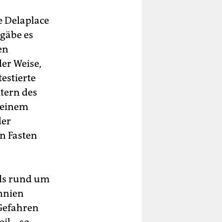
e Delaplace
 gäbe es
en
der Weise,
estierte
itern des
t einem
der
n Fasten
ils rund um
annien
 Gefahren