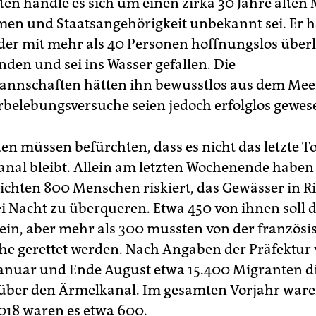
ten handle es sich um einen zirka 30 Jahre alten
en und Staatsangehörigkeit unbekannt sei. Er h
der mit mehr als 40 Personen hoffnungslos übe
nden und sei ins Wasser gefallen. Die
nnschaften hätten ihn bewusstlos aus dem Meer
rbelebungsversuche seien jedoch erfolglos gewes
en müssen befürchten, dass es nicht das letzte T
nal bleibt. Allein am letzten Wochenende haben 
chten 800 Menschen riskiert, das Gewässer in R
i Nacht zu überqueren. Etwa 450 von ihnen soll d
ein, aber mehr als 300 mussten von der französi
e gerettet werden. Nach Angaben der Präfektur
anuar und Ende August etwa 15.400 Migranten d
über den Ärmelkanal. Im gesamten Vorjahr ware
018 waren es etwa 600.