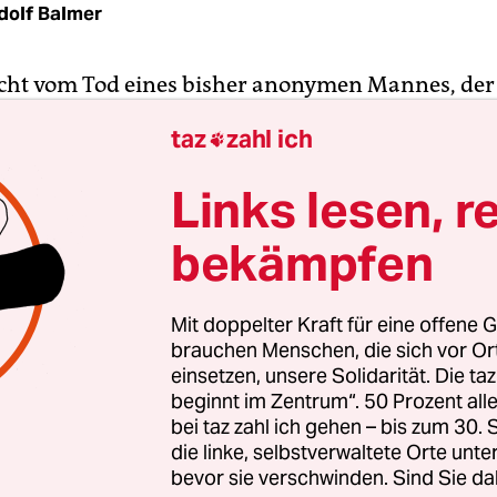
dolf Balmer
cht vom Tod eines bisher anonymen Mannes, de
ungsaktion der französischen Küstenwache
im Är
taz
zahl ich

h ums Leben kam, drohte in den vermischten
dungen unterzugehen. Zu oft wiederholen sich 
Links lesen, r
 wenn Geflüchtete aus Afghanistan, Somalia un
bekämpfen
d Krisenherden entweder als blinde Passagiere a
r Fähre oder durch den Tunnel oder auf
tauglichen Booten versuchen,
über den Ärmelkan
Mit doppelter Kraft für eine offene G
üste zu erreichen
.
brauchen Menschen, die sich vor O
einsetzen, unsere Solidarität. Die ta
beginnt im Zentrum“. 50 Prozent a
tag teilte die Polizeipräfektur von Dunkerque mi
bei taz zahl ich gehen – bis zum 30
he Küstenwache in der Nacht auf Mittwoch mehre
die linke, selbstverwaltete Orte unte
atene Boote mit insgesamt 400 Menschen an Bord
bevor sie verschwinden. Sind Sie da