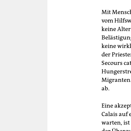
Mit Mensch
vom Hilfswe
keine Alte
Belästigung
keine wirkl
der Priest
Secours cat
Hungerstr
Migranten.
ab.
Eine akzep
Calais auf
warten, is