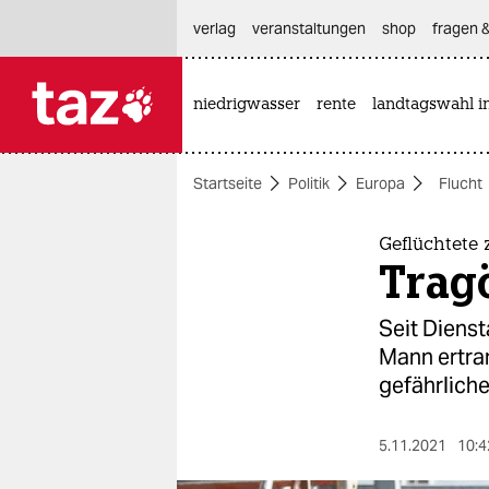
hautnavigation anspringen
hauptinhalt anspringen
footer anspringen
verlag
veranstaltungen
shop
fragen &
niedrigwasser
rente
landtagswahl i

taz zahl ich
taz zahl ich
Startseite
Politik
Europa
Flucht
themen
politik
Geflüchtete
Trag
öko
Seit Diens
gesellschaft
Mann ertra
gefährliche
kultur
sport
5.11.2021
10:4