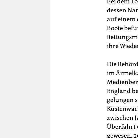
Bei dem To
dessen Nam
auf einem 
Boote befu
Rettungsma
ihre Wiede
Die Behörd
im Ärmelka
Medienberi
England be
gelungen s
Küstenwach
zwischen J
Überfahrt 
gewesen, 2