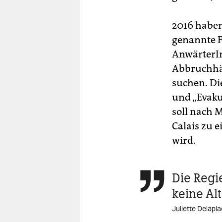
2016 haben
genannte F
AnwärterIn
Abbruchhä
suchen. Di
und „Evaku
soll nach 
Calais zu 
wird.
Die Regie

keine Al
Juliette Delapl