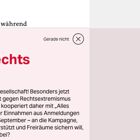
r während
melkanal
Gerade nicht
diese
echts
d anderen
uf einem
al die
esellschaft! Besonders jetzt
rt gegen Rechtsextremismus
z kooperiert daher mit „Alles
ller Einnahmen aus Anmeldungen
t, dass die
. September – an die Kampagne,
re in
rstützt und Freiräume sichern will,
 retten
bei?