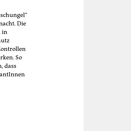
Dschungel“
macht. Die
 in
hutz
ontrollen
rken. So
, dass
rantInnen