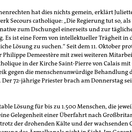
enrechten hat dies nichts gemein, erklärt Juliett
rk Secours catholique: „Die Regierung tut so, als
rnative zum Dschungel einerseits und zur täglich
. Es ist eine Form von intellektueller Trägheit in 
iche Lösung zu suchen.“ Seit dem 11. Oktober prot
er Philippe Demeestère mit zwei weiteren Mitarbe
holique in der Kirche Saint-Pierre von Calais mi
eik gegen die menschenunwürdige Behandlung 
 Der 72-jährige Priester brach am Donnerstag sei
table Lösung für bis zu 1.500 Menschen, die jewe
 eine Gelegenheit einer Überfahrt nach Großbrit
t trotz der drohenden Kälte und der wachsenden