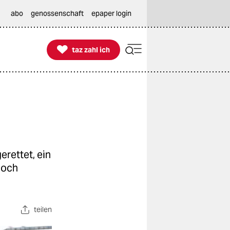
abo
genossenschaft
epaper login

taz zahl ich
taz zahl ich
rettet, ein
noch
teilen