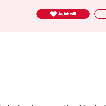
ner der Verunglückten sei dabei ertrunken, und 
r werde noch vermisst.

Ja, ich will