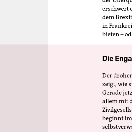
der Überqu
erschwert 
dem Brexit
in Frankre
bieten – od
Die Enga
Der drohe
zeigt, wie
Gerade jet
allem mit d
Zivilgesell
beginnt im
selbstverw