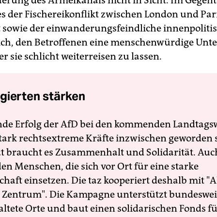
erung des Ärmelkanals nicht in Sicht. Im Gegente
es der Fischereikonflikt zwischen London und Par
 sowie der einwanderungsfeindliche innenpoliti
ich, den Betroffenen eine menschenwürdige Unte
er sie schlicht weiterreisen zu lassen.
gierten stärken
nde Erfolg der AfD bei den kommenden Landtags
 stark rechtsextreme Kräfte inzwischen geworden 
zt braucht es Zusammenhalt und Solidarität. Auc
en Menschen, die sich vor Ort für eine starke
schaft einsetzen. Die taz kooperiert deshalb mit "A
 Zentrum". Die Kampagne unterstützt bundesweit
altete Orte und baut einen solidarischen Fonds f