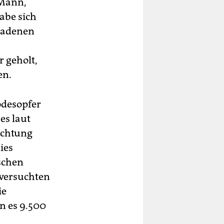
 Mann,
abe sich
rladenen
 geholt,
en.
odesopfer
es laut
ichtung
ies
schen
 versuchten
ie
n es 9.500