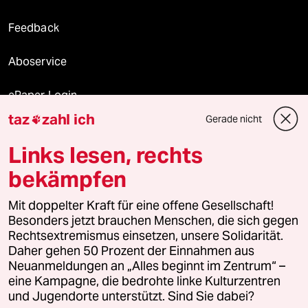
Feedback
Aboservice
ePaper Login
taz
zahl ich
Gerade nicht

Downloads für Abonnierende
Links lesen, rechts
bekämpfen
© 2026 taz Verlags und Vertriebs GmbH
Alle Rechte vorbehalten. Bei rechtlichen Fragen oder für Genehmigungen
Mit doppelter Kraft für eine offene Gesellschaft!
wenden Sie sich bitte an
lizenzen@taz.de
Besonders jetzt brauchen Menschen, die sich gegen
Rechtsextremismus einsetzen, unsere Solidarität.
Daher gehen 50 Prozent der Einnahmen aus
Feedback
Redaktionsstatut
Kommune-Richtlinien
KI-
Neuanmeldungen an „Alles beginnt im Zentrum“ –
eine Kampagne, die bedrohte linke Kulturzentren
Leitlinie
Informant
Datenschutz
Impressum
AGB
und Jugendorte unterstützt. Sind Sie dabei?