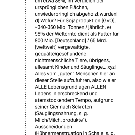
um etwa 85%, im Vergleich der
ursprünglichen Flächen,
unwiederbringlich abgeholzt wurden!
d) Wofür? Für Sojaproduktion [GVO],
~340-360 Mio. Tonnen / jährlich, e)
98% der Welternte dient als Futter für
900 Mio. [Deutschland] / 65 Mrd.
[weltweit] vergewaltigte,
gequälte/geschundene
nichtmenschliche Tiere, übrigens,
allesamt Kinder und Säuglinge... xyz!
Alles vom „guten“ Menschen hier an
dieser Stelle aufzuführen, also wie er
ALLE Lebensgrundlagen ALLEN
Lebens in erschreckend und
atemstockendem Tempo, aufgrund
seiner Gier nach Sekreten
(Säuglingsnahrung, s. g.
Milch/Milch„produkte“),
Ausscheidungen
(Hühnermenstruation in Schale, s. g.