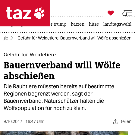

taz zahl ich
bergsteigen
usa unter trump
katzen
hitze
landtagswahl i

taz zahl ich
ogie
Gefahr für Weidetiere: Bauernverband will Wölfe abschießen
taz zahl ich
themen
Gefahr für Weidetiere
Bauernverband will Wölfe
politik
abschießen
öko
Die Raubtiere müssten bereits auf bestimmte
Regionen begrenzt werden, sagt der
gesellschaft
Bauernverband. Naturschützer halten die
Wolfspopulation für noch zu klein.
kultur
sport
9.10.2017
16:47 Uhr
teilen