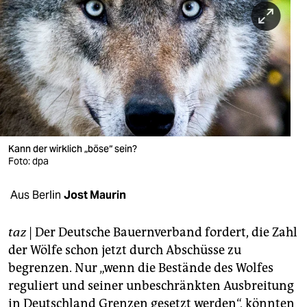
berlin
nord
wahrheit
verlag
verlag
veranstaltungen
Kann der wirklich „böse“ sein?
Foto: dpa
shop
Aus Berlin
Jost Maurin
fragen & hilfe
unterstützen
taz
| Der Deutsche Bauernverband fordert, die Zahl
der Wölfe schon jetzt durch Abschüsse zu
abo
begrenzen. Nur „wenn die Bestände des Wolfes
genossenschaft
reguliert und seiner unbeschränkten Ausbreitung
in Deutschland Grenzen gesetzt werden“, könnten