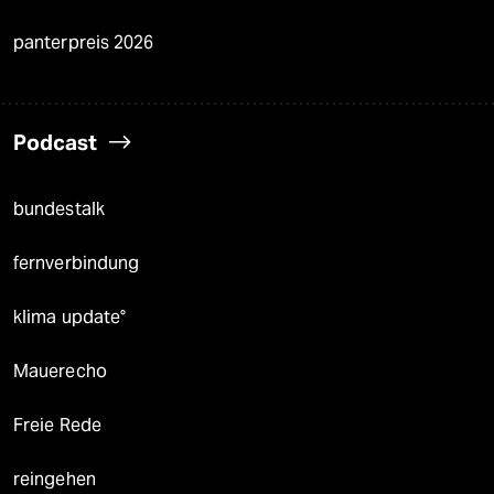
panterpreis 2026
Podcast
bundestalk
fernverbindung
klima update°
Mauerecho
Freie Rede
reingehen