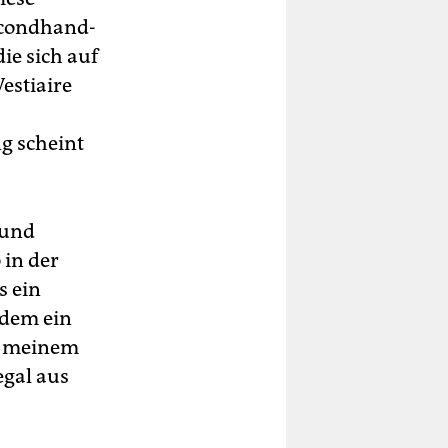
econdhand-
ie sich auf
estiaire
g scheint
 und
 in der
s ein
zdem ein
us meinem
egal aus