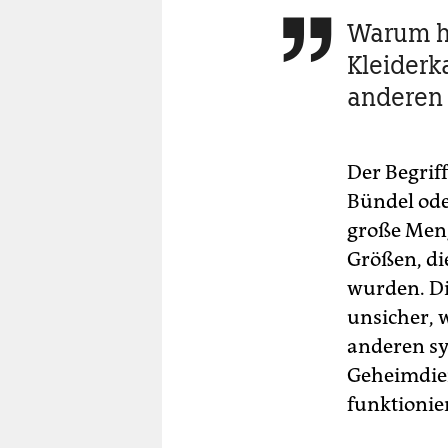
Warum he

Kleiderk
anderen 
Der Begrif
Bündel oder
große Men
Größen, di
wurden. D
unsicher, w
anderen sy
Geheimdiens
funktionie