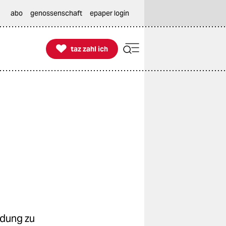
abo
genossenschaft
epaper login

taz zahl ich
taz zahl ich
idung zu