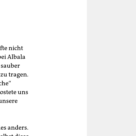
fte nicht
bei Albala
 sauber
zu tragen.
iche“
kostete uns
 unsere
les anders.