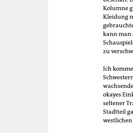
Kolumne gu
Kleidung no
gebrauchte
kann man s
Schauspiel
zu verschw
Ich komme 
Schwestern
wachsenden
okayes Ein
seltener T
Stadtteil g
westlichen