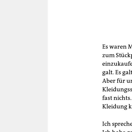
Es waren M
zum Stückp
einzukaufe
galt. Es g
Aber für un
Kleidungsst
fast nicht
Kleidung k
Ich sprech