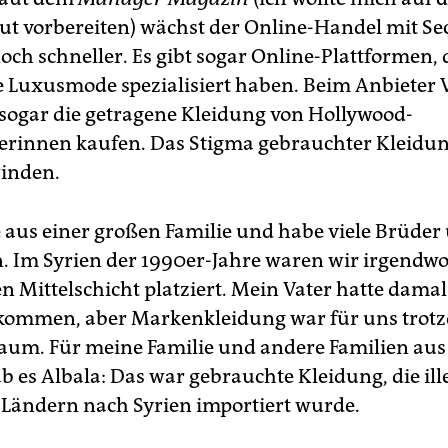
t vorbereiten) wächst der Online-Handel mit S
ch schneller. Es gibt sogar Online-Plattformen, d
 Luxusmode spezialisiert haben. Beim Anbieter V
ogar die getragene Kleidung von Hollywood-
erinnen kaufen. Das Stigma gebrauchter Kleidun
inden.
aus einer großen Familie und habe viele Brüder
. Im Syrien der 1990er-Jahre waren wir irgendwo
 Mittelschicht platziert. Mein Vater hatte damal
kommen, aber Markenkleidung war für uns trot
raum. Für meine Familie und andere Familien a
ab es Albala: Das war gebrauchte Kleidung, die ill
 Ländern nach Syrien importiert wurde.