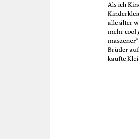
Als ich Ki
Kinderklei
alle älter
mehr cool 
mas­ze­ne­
Brüder auf 
kaufte Klei