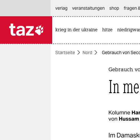
hautnavigation anspringen
hauptinhalt anspringen
footer anspringen
verlag
veranstaltungen
shop
fragen &
krieg in der ukraine
hitze
niedrigwa

taz zahl ich
taz zahl ich
Startseite
Nord
Gebrauch von Secon
themen
politik
Gebrauch v
In me
öko
gesellschaft
kultur
Kolumne
Ham
von
Hussam 
sport
Im Damasku