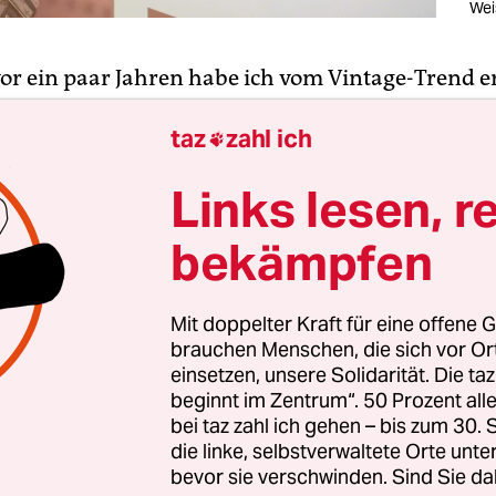
Wei
vor ein paar Jahren habe ich vom Vintage-Trend e
age, Second Hand, Pre-loved: Egal wie es auf Engl
taz
zahl ich
annt wird – gebrauchte Kleidung, Taschen, Schu

kaufen, ist bei vielen Menschen
immer beliebter
, 
Links lesen, r
n oder armen Verhältnissen kommen.
bekämpfen
, so habe ich gelernt, geht es um Nachhaltigkeit.
r allem Teenager, geht es um den Look und die Me
Mit doppelter Kraft für eine offene G
h viele Kleidungsstücke leisten. In manchen Ges
brauchen Menschen, die sich vor O
pro Kilogramm und kann sogar teure Marken fin
einsetzen, unsere Solidarität. Die ta
nen ein paar Mal für Instagram oder Snapchat g
beginnt im Zentrum“. 50 Prozent a
bei taz zahl ich gehen – bis zum 30
vor sie über eine Plattform wie Vinted weiterverk
die linke, selbstverwaltete Orte unte
bevor sie verschwinden. Sind Sie da