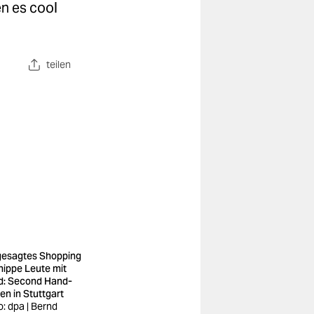
en es cool
teilen
esagtes Shopping
 hippe Leute mit
d: Second Hand-
en in Stuttgart
o: dpa | Bernd