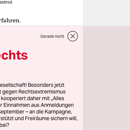
ssbrod
rfahren.
isch
Gerade nicht
he und so
egal ob sie
echts
 Für
nge: Sie
esellschaft! Besonders jetzt
chäften
rt gegen Rechtsextremismus
den. Die
z kooperiert daher mit „Alles
etragen
ller Einnahmen aus Anmeldungen
. September – an die Kampagne,
auft
rstützt und Freiräume sichern will,
bei?