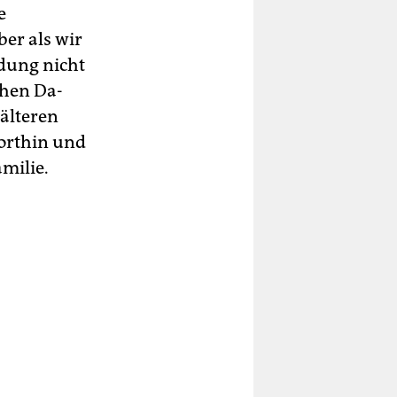
e
er als wir
idung nicht
chen Da­
 älteren
dorthin und
amilie.