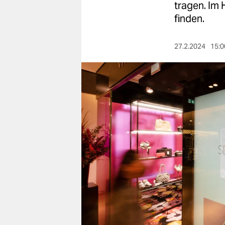
berlin
tragen. Im 
finden.
nord
wahrheit
27.2.2024
15:0
verlag
verlag
veranstaltungen
shop
fragen & hilfe
unterstützen
abo
genossenschaft