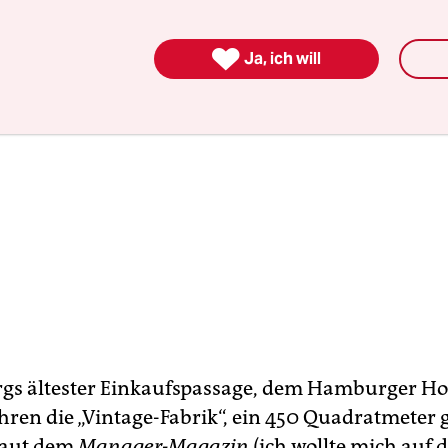

Ja, ich will
s ältester Einkaufspassage, dem Hamburger Hof,
ahren die „Vintage-Fabrik“, ein 450 Quadratmeter
Laut dem
Manager-Magazin
(ich wollte mich auf d