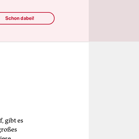
Schon dabei!
 gibt es
 großes
iese