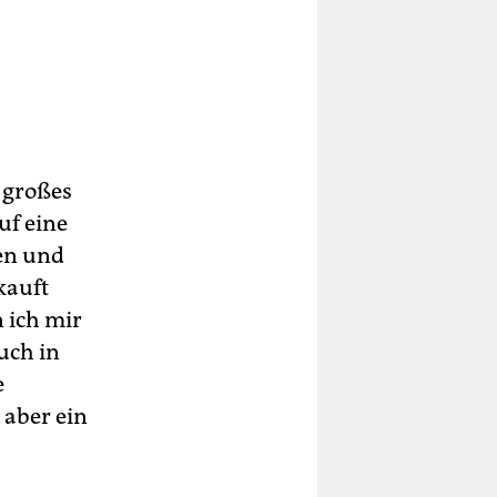
 großes
uf eine
en und
kauft
n ich mir
uch in
e
 aber ein