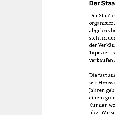
Der Staa
Der Staat i
organisier
abgebroche
steht in d
der Verkäu
Tapezierti
verkaufen 
Die fast a
wie Hmissi,
Jahren gebr
einem gute
Kunden wol
über Wasse