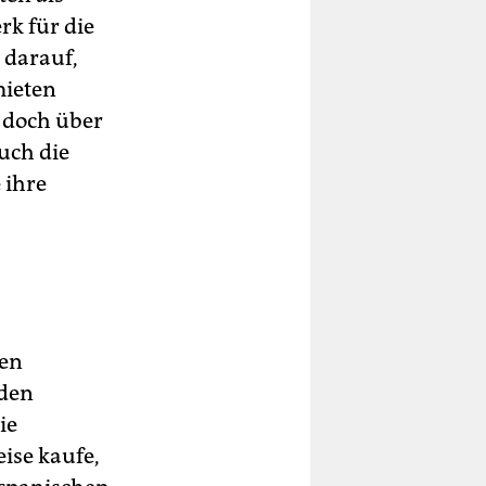
rk für die
 darauf,
mieten
n doch über
uch die
 ihre
len
nden
ie
ise kaufe,