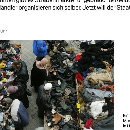
ehnten gibt es Straßenmärkte für gebrauchte Kleid
Händler organisieren sich selber. Jetzt will der Staat
 Uhr
Ein
Mar
in 