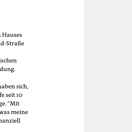
n Hauses
id-Straße
Tischen
idung.
haben sich,
e seit 10
ge. “Mit
 was meine
nanziell