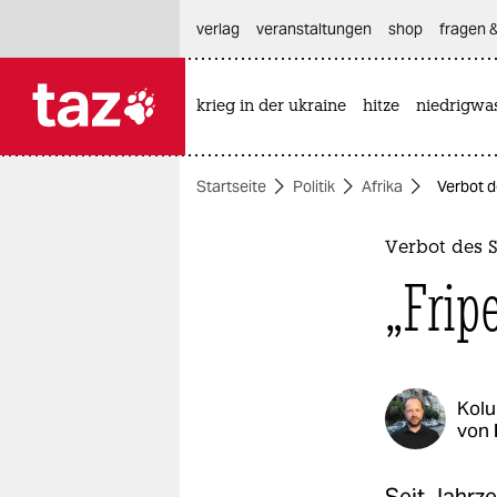
hautnavigation anspringen
hauptinhalt anspringen
footer anspringen
verlag
veranstaltungen
shop
fragen &
krieg in der ukraine
hitze
niedrigwa

taz zahl ich
taz zahl ich
Startseite
Politik
Afrika
Verbot d
themen
politik
Verbot des 
„Frip
öko
gesellschaft
kultur
Kol
von
sport