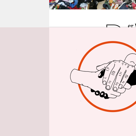
epaper login
D
er
dur
sc
Kolonialze
Lafayette u
warnen Abs
Fassadente
Bis Ende d
Europäer 
Tunesier a
übernommen
reichenden