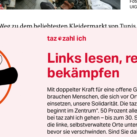
Fot
UIG
 Weg zu dem beliebtesten Kleidermarkt von Tunis
ch ein Viertel, in dem die Zeit stehen geblieben z
taz
zahl ich

heint. Von den meisten Fassaden der in französis
iten entstandenen Gründerzeithäuser der Stadtte
Links lesen, r
nd Sidi Bahri bröckelt der Putz. Vor einigen Häu
bekämpfen
perrbänder auf dem Bürgersteig vor herabfall
ilen.
Mit doppelter Kraft für eine offene G
brauchen Menschen, die sich vor O
er 1960-er Jahre lebten im Zentrum der Hauptstad
einsetzen, unsere Solidarität. Die ta
und tunesische Juden. Nach deren Auswanderung
beginnt im Zentrum“. 50 Prozent a
us dem armen Umland in die vom tunesischen St
bei taz zahl ich gehen – bis zum 30
en Häuser. Sie gründeten den bis in die Medi
die linke, selbstverwaltete Orte unte
bevor sie verschwinden. Sind Sie da
 Straßenmarkt von Sidi Bahri, dessen Händler oft