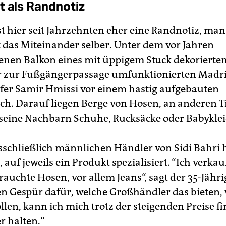
t als Randnotiz
st hier seit Jahrzehnten eher eine Randnotiz, man
t das Miteinander selber. Unter dem vor Jahren
nen Balkon eines mit üppigem Stuck dekorierte
er zur Fußgängerpassage umfunktionierten Madr
fer Samir Hmissi vor einem hastig aufgebauten
sch. Darauf liegen Berge von Hosen, an anderen 
seine Nachbarn Schuhe, Rucksäcke oder Babykle
usschließlich männlichen Händler von Sidi Bahri 
 auf jeweils ein Produkt spezialisiert. “Ich verkauf
auchte Hosen, vor allem Jeans“, sagt der 35-Jähri
n Gespür dafür, welche Großhändler das bieten,
len, kann ich mich trotz der steigenden Preise fi
r halten.“