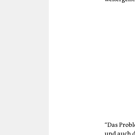
“Das Proble
und auch d