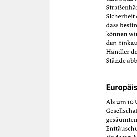
Straßenhän
Sicherheit
dass besti
können wir
den Einkau
Händler de
Stände ab
Europäis
Als um 10 
Gesellscha
gesäumten 
Enttäuschu