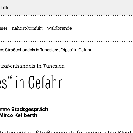
 hilfe
sser
nahost-konflikt
waldbrände
es Straßenhandels in Tunesien: „Fripes“ in Gefahr
Straßenhandels in Tunesien
es“ in Gefahr
umne
Stadtgespräch
Mirco Keilberth