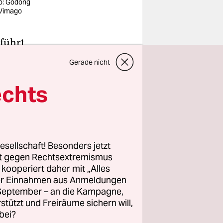
o: Godong
/imago
 führt
u sein
Gerade nicht
chen
ile
echts
sern
enden
esellschaft! Besonders jetzt
rt gegen Rechtsextremismus
t fast nur
z kooperiert daher mit „Alles
 zogen
ller Einnahmen aus Anmeldungen
aat
. September – an die Kampagne,
na
rstützt und Freiräume sichern will,
bei?
 direkt