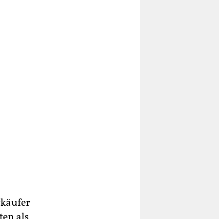
rkäufer
ten als