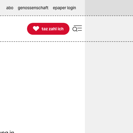
abo
genossenschaft
epaper login

taz zahl ich
taz zahl ich