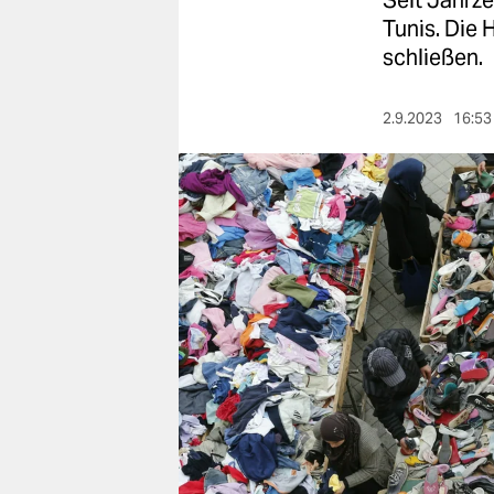
Seit Jahrz
berlin
Tunis. Die 
nord
schließen.
wahrheit
2.9.2023
16:53
verlag
verlag
veranstaltungen
shop
fragen & hilfe
unterstützen
abo
genossenschaft