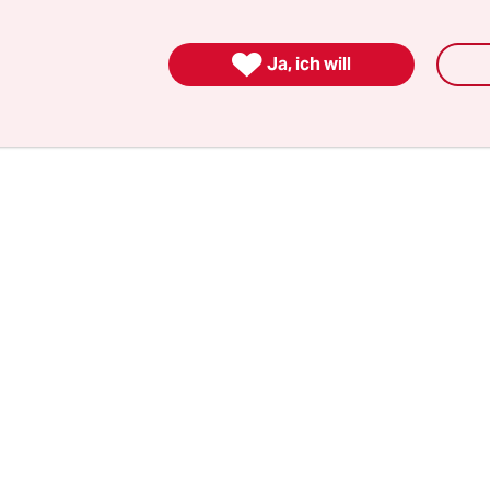
n Ständen wohnen.

Ja, ich will