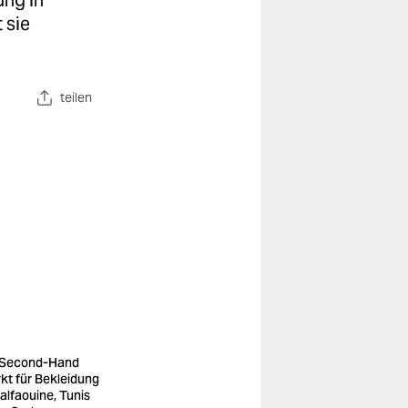
ung in
 sie
teilen
 Second-Hand
kt für Bekleidung
Halfaouine, Tunis