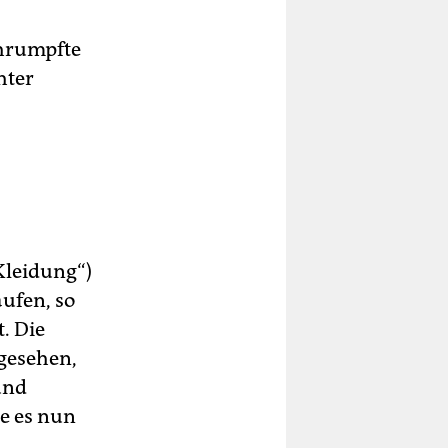
chrumpfte
hter
Kleidung“)
aufen, so
. Die
gesehen,
und
ie es nun