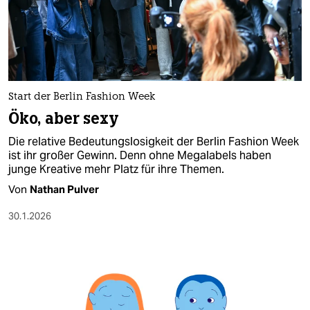
berlin
nord
wahrheit
verlag
Start der Berlin Fashion Week
Öko, aber sexy
verlag
Die relative Bedeutungslosigkeit der Berlin Fashion Week
veranstaltungen
ist ihr großer Gewinn. Denn ohne Megalabels haben
junge Kreative mehr Platz für ihre Themen.
shop
Von
Nathan Pulver
fragen & hilfe
30.1.2026
unterstützen
abo
genossenschaft