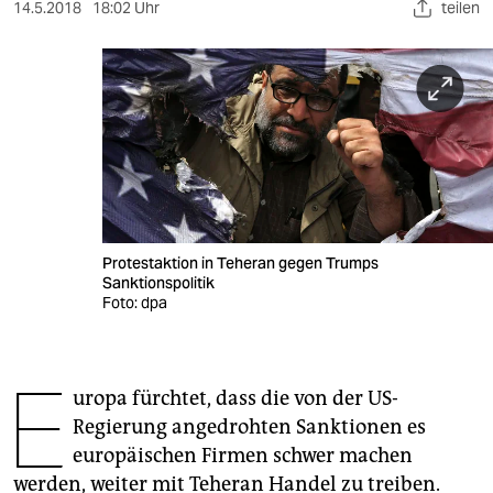
berlin
14.5.2018
18:02 Uhr
teilen
nord
wahrheit
verlag
verlag
veranstaltungen
Protestaktion in Teheran gegen Trumps
shop
Sanktionspolitik
Foto: dpa
fragen & hilfe
unterstützen
E
uropa fürchtet, dass die von der US-
abo
Regierung angedrohten Sanktionen es
genossenschaft
europäischen Firmen schwer machen
werden, weiter mit Teheran Handel zu treiben.