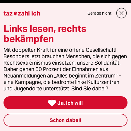
taz
zahl ich
Krieg in der Ukraine
Gerade nicht

Links lesen, rechts
Hitze
bekämpfen
Niedrigwasser
Mit doppelter Kraft für eine offene Gesellschaft!
Waldbrände
Besonders jetzt brauchen Menschen, die sich gegen
Rechtsextremismus einsetzen, unsere Solidarität.
Daher gehen 50 Prozent der Einnahmen aus
Neuanmeldungen an „Alles beginnt im Zentrum“ –
Verlag
eine Kampagne, die bedrohte linke Kulturzentren
und Jugendorte unterstützt. Sind Sie dabei?
Aktuelles

Ja, ich will
Hausblog
Schon dabei!
Die Seitenwende