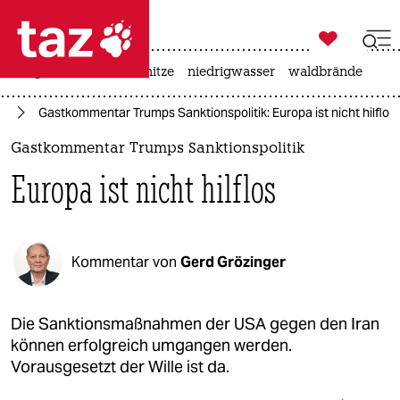

taz zahl ich
krieg in der ukraine
hitze
niedrigwasser
waldbrände

taz zahl ich
an
Gastkommentar Trumps Sanktionspolitik: Europa ist nicht hilflos
taz zahl ich
Gastkommentar Trumps Sanktionspolitik
themen
Europa ist nicht hilflos
politik
öko
Kommentar von
Gerd Grözinger
gesellschaft
kultur
Die Sanktionsmaßnahmen der USA gegen den Iran
können erfolgreich umgangen werden.
sport
Vorausgesetzt der Wille ist da.