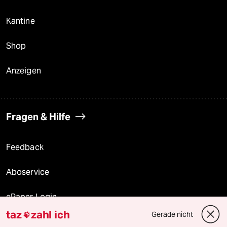
Kantine
Shop
Anzeigen
Fragen & Hilfe
Feedback
Aboservice
ePaper Login
taz
zahl ich
Gerade nicht

Downloads für Abonnierende