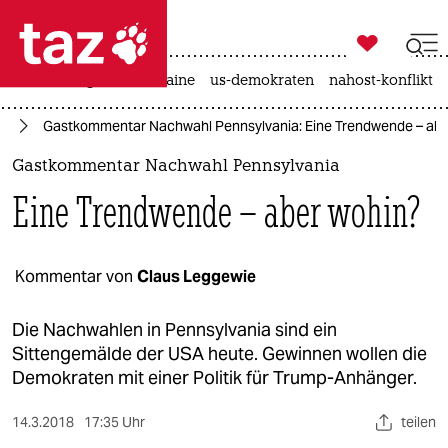

taz zahl ich
hitze
krieg in der ukraine
us-demokraten
nahost-konflikt

taz zahl ich
mp
Gastkommentar Nachwahl Pennsylvania: Eine Trendwende – abe
taz zahl ich
Gastkommentar Nachwahl Pennsylvania
themen
Eine Trendwende – aber wohin?
politik
öko
Kommentar von
Claus Leggewie
gesellschaft
Die Nachwahlen in Pennsylvania sind ein
Sittengemälde der USA heute. Gewinnen wollen die
kultur
Demokraten mit einer Politik für Trump-Anhänger.
sport
14.3.2018
17:35 Uhr
teilen