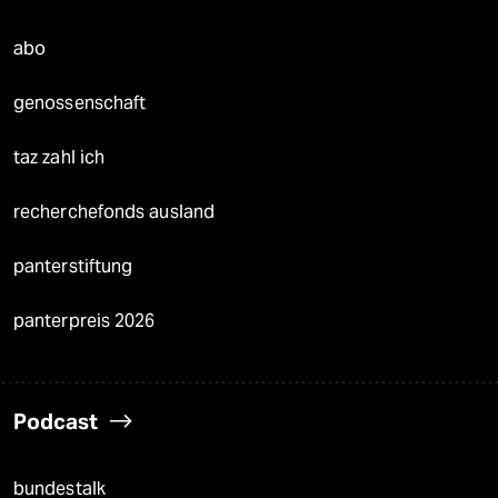
abo
genossenschaft
taz zahl ich
recherchefonds ausland
panterstiftung
panterpreis 2026
Podcast
bundestalk