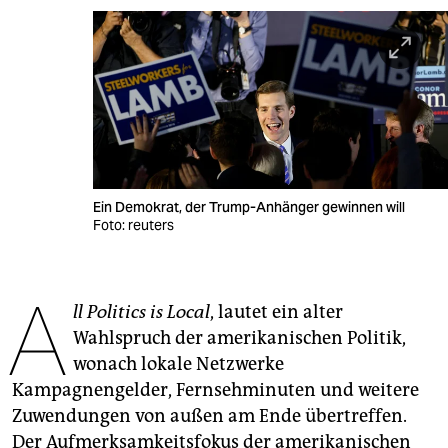
berlin
nord
wahrheit
verlag
verlag
Ein Demokrat, der Trump-Anhänger gewinnen will
veranstaltungen
Foto: reuters
shop
A
fragen & hilfe
ll Politics is Local
, lautet ein alter
unterstützen
Wahlspruch der amerikanischen Politik,
wonach lokale Netzwerke
abo
Kampagnengelder, Fernsehminuten und weitere
genossenschaft
Zuwendungen von außen am Ende übertreffen.
Der Aufmerksamkeitsfokus der amerikanischen