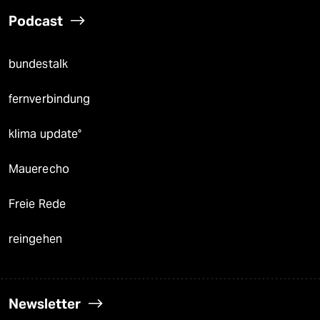
Podcast
bundestalk
fernverbindung
klima update°
Mauerecho
Freie Rede
reingehen
Newsletter