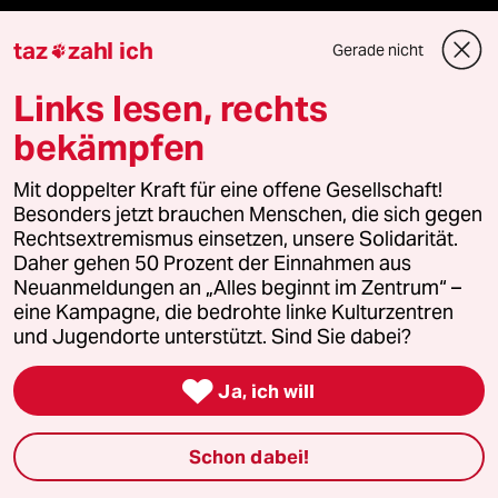
Vergangene
taz
zahl ich
Gerade nicht

taz lab 2027
Links lesen, rechts
bekämpfen
Mit doppelter Kraft für eine offene Gesellschaft!
Mehr taz Lesestoff
Besonders jetzt brauchen Menschen, die sich gegen
Rechtsextremismus einsetzen, unsere Solidarität.
Daher gehen 50 Prozent der Einnahmen aus
taz Blogs
Neuanmeldungen an „Alles beginnt im Zentrum“ –
eine Kampagne, die bedrohte linke Kulturzentren
taz FUTURZWEI
und Jugendorte unterstützt. Sind Sie dabei?
Le Monde diplomatique

Ja, ich will
taz Archiv
Schon dabei!