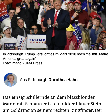
berlin
nord
wahrheit
verlag
verlag
veranstaltungen
In Pittsburgh: Trump versucht es im März 2018 noch mal mit „Make
America great again“
shop
Foto: imago/ZUMA Press
fragen & hilfe
Aus Pittsburgh
Dorothea Hahn
unterstützen
abo
Das einzig Schillernde an dem blassblonden
genossenschaft
Mann mit Schnäuzer ist ein dicker blauer Stein
am Goldring an seinem rechten Ringfinger. Der