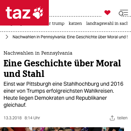

taz zahl ich
bergsteigen
usa unter trump
katzen
landtagswahl in sachs

taz zahl ich
mp
Nachwahlen in Pennsylvania: Eine Geschichte über Moral und St
taz zahl ich
themen
Nachwahlen in Pennsylvania
Eine Geschichte über Moral
politik
und Stahl
öko
Einst war Pittsburgh eine Stahlhochburg und 2016
einer von Trumps erfolgreichsten Wahlkreisen.
gesellschaft
Heute liegen Demokraten und Republikaner
gleichauf.
kultur
sport
13.3.2018
8:14 Uhr
teilen