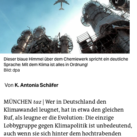
berlin
nord
wahrheit
verlag
verlag
Dieser blaue Himmel über dem Chemiewerk spricht ein deutliche
Sprache: Mit dem Klima ist alles in Ordnung!
veranstaltungen
Bild: dpa
shop
Von
K. Antonia Schäfer
fragen & hilfe
unterstützen
MÜNCHEN
taz
|
Wer in Deutschland den
Klimawandel leugnet, hat in etwa den gleichen
abo
Ruf, als leugne er die Evolution: Die einzige
Lobbygruppe gegen Klimapolitik ist unbedeutend,
genossenschaft
auch wenn sie sich hinter dem hochtrabenden