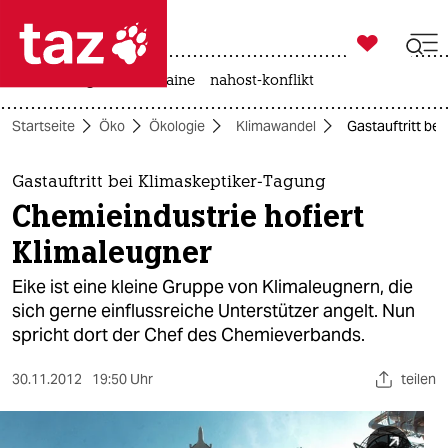

taz zahl ich
hitze
krieg in der ukraine
nahost-konflikt

taz zahl ich
Startseite
Öko
Ökologie
Klimawandel
Gastauftritt be
taz zahl ich
themen
Gastauftritt bei Klimaskeptiker-Tagung
Chemieindustrie hofiert
politik
Klimaleugner
öko
Eike ist eine kleine Gruppe von Klimaleugnern, die
sich gerne einflussreiche Unterstützer angelt. Nun
gesellschaft
spricht dort der Chef des Chemieverbands.
kultur
30.11.2012
19:50 Uhr
teilen
sport