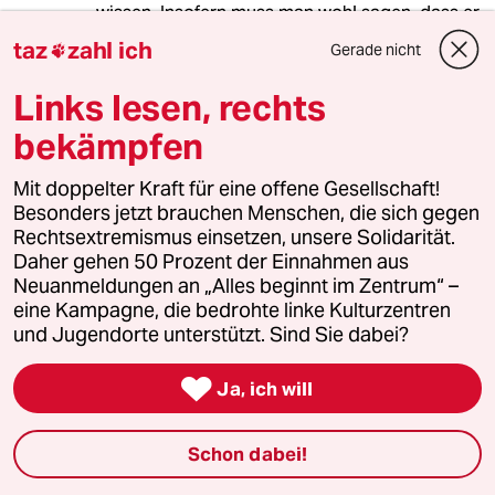
wissen. Insofern muss man wohl sagen, dass er
sich lediglich eine andere Ideologie wünscht.
taz
zahl ich
Gerade nicht

Links lesen, rechts
Tim Leuther
TL
bekämpfen
30.11.2012
,
21:01 Uhr
Sogar bei D-Radio Wissen, durfte ein
Mit doppelter Kraft für eine offene Gesellschaft!
Klimaleugner, oder zumindest Nicht-dramatsch
Besonders jetzt brauchen Menschen, die sich gegen
seher reden. Äußerst pointiert sogar. Eine
Rechtsextremismus einsetzen, unsere Solidarität.
Halbe Stunde Lang in der Rubrik Hörsaal.
Daher gehen 50 Prozent der Einnahmen aus
Neuanmeldungen an „Alles beginnt im Zentrum“ –
Sender einstellen!
eine Kampagne, die bedrohte linke Kulturzentren
und Jugendorte unterstützt. Sind Sie dabei?

Zukunft
Z
Ja, ich will
30.11.2012
,
20:31 Uhr
Weiter Informationen zu dieser Seltsamen
Schon dabei!
Konferenz und zu den Machenschaften des
Heartland Institutes werden in folgenden Blogs