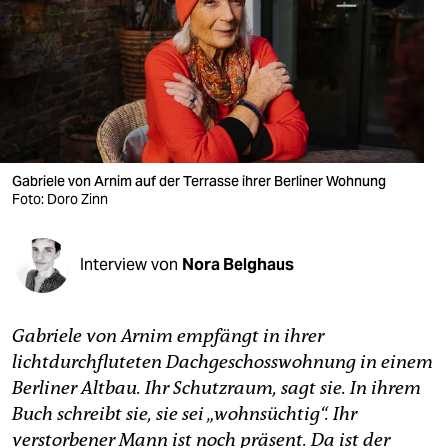
berlin
nord
wahrheit
verlag
verlag
Gabriele von Arnim auf der Terrasse ihrer Berliner Wohnung
Foto: Doro Zinn
veranstaltungen
shop
Interview von
Nora Belghaus
fragen & hilfe
unterstützen
Gabriele von Arnim empfängt in ihrer
lichtdurchfluteten Dachgeschosswohnung in einem
abo
Berliner Altbau. Ihr Schutzraum, sagt sie. In ihrem
Buch schreibt sie, sie sei „wohnsüchtig“. Ihr
genossenschaft
verstorbener Mann ist noch präsent. Da ist der