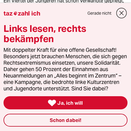
Ein Viertel der Jüngeren hat schon Verwandte gepflegt,
zwei Drittel sind dazu bereit. Aber nur wenige nehmen
taz
zahl ich
Beratungs- und Unterstützungsangebote an.
Gerade nicht

Links lesen, rechts
bekämpfen
Mit doppelter Kraft für eine offene Gesellschaft!
Besonders jetzt brauchen Menschen, die sich gegen
Rechtsextremismus einsetzen, unsere Solidarität.
Daher gehen 50 Prozent der Einnahmen aus
Neuanmeldungen an „Alles beginnt im Zentrum“ –
eine Kampagne, die bedrohte linke Kulturzentren
und Jugendorte unterstützt. Sind Sie dabei?
Sterbefasten als Ausweg

Ja, ich will
Ein letztes Loslassen
Die Mutter ist krank und ohne Aussicht auf
Schon dabei!
Heilung. Sie hört auf zu essen und zu trinken. Die