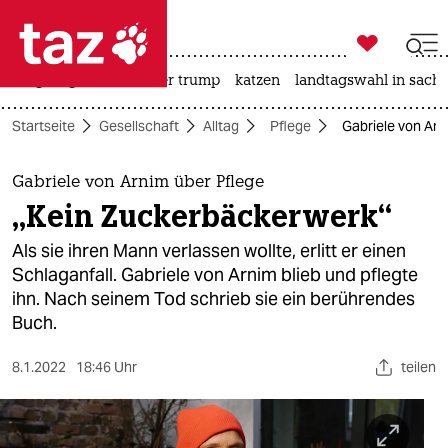

taz zahl ich
bergsteigen
usa unter trump
katzen
landtagswahl in sachs

taz zahl ich
Startseite
Gesellschaft
Alltag
Pflege
Gabriele von Arn
taz zahl ich
themen
Gabriele von Arnim über Pflege
„Kein Zuckerbäckerwerk“
politik
Als sie ihren Mann verlassen wollte, erlitt er einen
öko
Schlaganfall. Gabriele von Arnim blieb und pflegte
ihn. Nach seinem Tod schrieb sie ein berührendes
gesellschaft
Buch.
kultur
8.1.2022
18:46 Uhr
teilen
sport