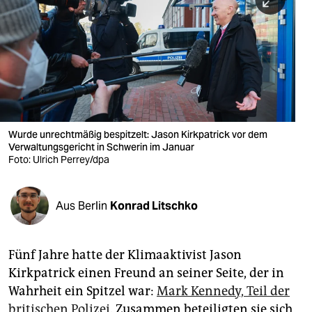
berlin
nord
wahrheit
verlag
verlag
Wurde unrechtmäßig bespitzelt: Jason Kirkpatrick vor dem
Verwaltungsgericht in Schwerin im Januar
veranstaltungen
Foto: Ulrich Perrey/dpa
shop
fragen & hilfe
Aus Berlin
Konrad Litschko
unterstützen
Fünf Jahre hatte der Klimaaktivist Jason
abo
Kirkpatrick einen Freund an seiner Seite, der in
genossenschaft
Wahrheit ein Spitzel war:
Mark Kennedy, Teil der
britischen Polizei
. Zusammen beteiligten sie sich