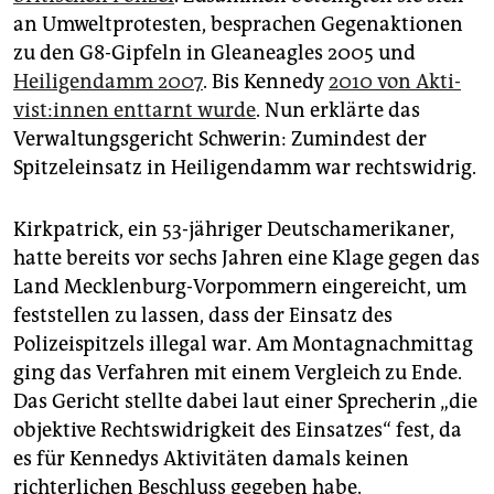
epaper login
an Umweltprotesten, besprachen Gegenaktionen
zu den G8-Gipfeln in Gleaneagles 2005 und
Heiligendamm 2007
. Bis Kennedy
2010 von Ak­ti­
vis­t:in­nen enttarnt wurde
. Nun erklärte das
Verwaltungsgericht Schwerin: Zumindest der
Spitzeleinsatz in Heiligendamm war rechtswidrig.
Kirkpatrick, ein 53-jähriger Deutschamerikaner,
hatte bereits vor sechs Jahren eine Klage gegen das
Land Mecklenburg-Vorpommern eingereicht, um
feststellen zu lassen, dass der Einsatz des
Polizeispitzels illegal war. Am Montagnachmittag
ging das Verfahren mit einem Vergleich zu Ende.
Das Gericht stellte dabei laut einer Sprecherin „die
objektive Rechtswidrigkeit des Einsatzes“ fest, da
es für Kennedys Aktivitäten damals keinen
richterlichen Beschluss gegeben habe.