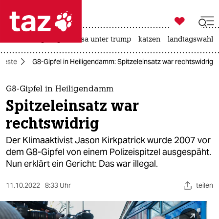

taz zahl ich
hitze
bergsteigen
usa unter trump
katzen
landtagswahl i

taz zahl ich
oteste
G8-Gipfel in Heiligendamm: Spitzeleinsatz war rechtswidrig
taz zahl ich
themen
G8-Gipfel in Heiligendamm
Spitzeleinsatz war
politik
rechtswidrig
öko
Der Klimaaktivist Jason Kirkpatrick wurde 2007 vor
dem G8-Gipfel von einem Polizeispitzel ausgespäht.
gesellschaft
Nun erklärt ein Gericht: Das war illegal.
kultur
11.10.2022
8:33 Uhr
teilen
sport