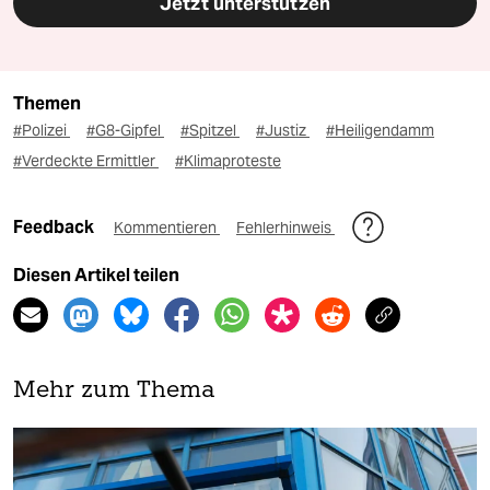
Jetzt unterstützen
Themen
#Polizei
#G8-Gipfel
#Spitzel
#Justiz
#Heiligendamm
#Verdeckte Ermittler
#Klimaproteste
Feedback
Kommentieren
Fehlerhinweis
Diesen Artikel teilen
Mehr zum Thema